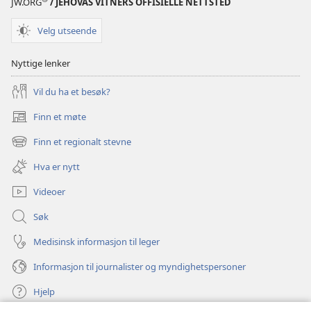
JW.ORG
/ JEHOVAS VITNERS OFFISIELLE NETTSTED
Velg utseende
Nyttige lenker
Vil du ha et besøk?
Finn et møte
(åpner
nytt
Finn et regionalt stevne
(åpner
vindu)
nytt
Hva er nytt
vindu)
Videoer
Søk
Medisinsk informasjon til leger
Informasjon til journalister og myndighetspersoner
Hjelp