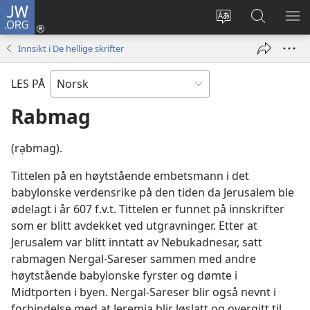
JW.ORG
Logg
inn
Endre
Søk
VIS
(åpner
språk
på
ME
Innsikt i De hellige skrifter
nytt
JW.ORG
vindu)
LES PÅ
Rabmag
(rạbmag).
Tittelen på en høytstående embetsmann i det
babylonske verdensrike på den tiden da Jerusalem ble
ødelagt i år 607 f.v.t. Tittelen er funnet på innskrifter
som er blitt avdekket ved utgravninger. Etter at
Jerusalem var blitt inntatt av Nebukadnesar, satt
rabmagen Nergal-Sareser sammen med andre
høytstående babylonske fyrster og dømte i
Midtporten i byen. Nergal-Sareser blir også nevnt i
forbindelse med at Jeremia blir løslatt og overgitt til