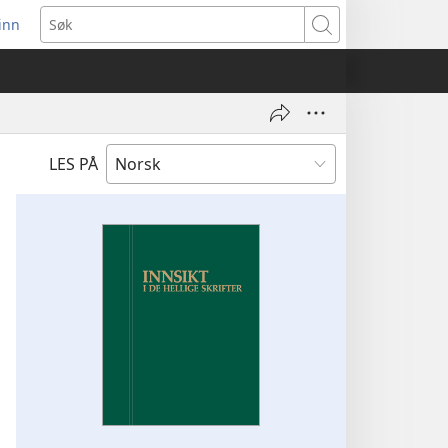
inn
ner
Søk
t
du)
LES PÅ