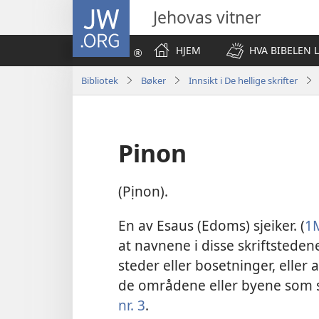
JW.ORG
Jehovas vitner
HJEM
HVA BIBELEN 
Bibliotek
Bøker
Innsikt i De hellige skrifter
Pinon
(Pịnon).
En av Esaus (Edoms) sjeiker. (
1M
at navnene i disse skriftstede
steder eller bosetninger, eller
de områdene eller byene som s
nr. 3
.