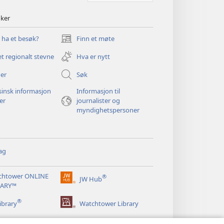
nker
u ha et besøk?
Finn et møte
(åpner
nytt
et regionalt stevne
Hva er nytt
vindu)
er
Søk
insk informasjon
Informasjon til
ger
journalister og
myndighetspersoner
ag
chtower ONLINE
®
JW Hub
(åpner
RARY™
nytt
®
vindu)
ibrary
Watchtower Library