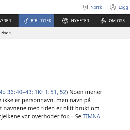
Norsk
Logg 
Velg
(åp
språk
nyt
LÆRER
BIBLIOTEK
NYHETER
OM OSS
vin
Pinon
o 36: 40–43;
1Kr 1: 51, 52
) Noen mener
ne ikke er personnavn, men navn på
 at navnene med tiden er blitt brukt om
jeikene var overhoder for. – Se
TIMNA