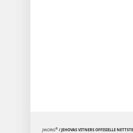
®
JW.ORG
/ JEHOVAS VITNERS OFFISIELLE NETTST