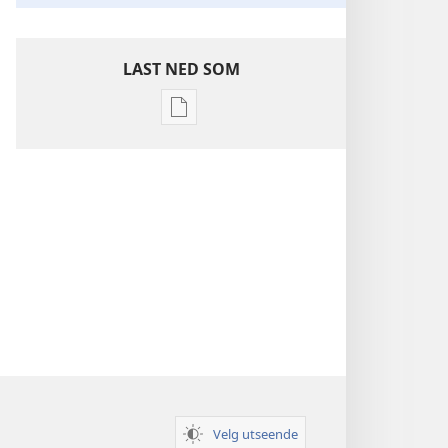
LAST NED SOM
Nedlastingsalternativer
for
publikasjoner
Innsikt
i
De
hellige
skrifter
Velg utseende