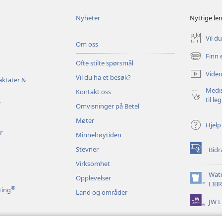
Nyheter
Nyttige le
Vil d
Om oss
Finn 
(åpner
Ofte stilte spørsmål
nytt
Video
Vil du ha et besøk?
vindu)
aktater &
Medis
Kontakt oss
til le
r
Omvisninger på Betel
Møter
Hjelp
r
Minnehøytiden
r
Stevner
Bidr
(åpner
nytt
Virksomhet
vindu)
Wat
Opplevelser
(åpner
LIB
®
ting
Land og områder
nytt
JW L
vindu)