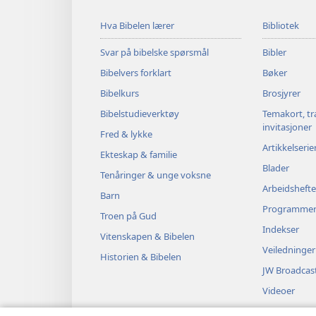
Hva Bibelen lærer
Bibliotek
Svar på bibelske spørsmål
Bibler
Bibelvers forklart
Bøker
Bibelkurs
Brosjyrer
Bibelstudieverktøy
Temakort, tr
invitasjoner
Fred & lykke
Artikkelserie
Ekteskap & familie
Blader
Tenåringer & unge voksne
Arbeidshefte
Barn
Programme
Troen på Gud
Indekser
Vitenskapen & Bibelen
Veiledninger
Historien & Bibelen
JW Broadcas
Videoer
Musikk