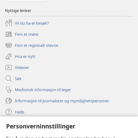
Nyttige lenker
Vil du ha et besøk?
Finn et møte
(åpner
nytt
Finn et regionalt stevne
(åpner
vindu)
nytt
Hva er nytt
vindu)
Videoer
Søk
Medisinsk informasjon til leger
Informasjon til journalister og myndighetspersoner
Hjelp
Personverninnstillinger
Bidrag
(åpner
nytt