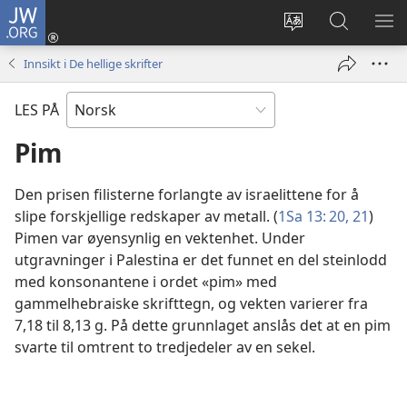
JW.ORG
Logg
inn
Endre
Søk
VIS
(åpner
språk
på
ME
Innsikt i De hellige skrifter
nytt
JW.ORG
vindu)
LES PÅ
Pim
Den prisen filisterne forlangte av israelittene for å
slipe forskjellige redskaper av metall. (
1Sa 13: 20, 21
)
Pimen var øyensynlig en vektenhet. Under
utgravninger i Palestina er det funnet en del steinlodd
med konsonantene i ordet «pim» med
gammelhebraiske skrifttegn, og vekten varierer fra
7,18 til 8,13 g. På dette grunnlaget anslås det at en pim
svarte til omtrent to tredjedeler av en sekel.