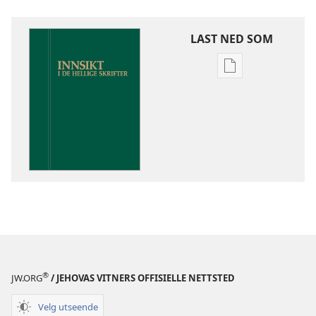
LAST NED SOM
Nedlastingsalte
for
publikasjoner
Innsikt
i
De
hellige
skrifter
®
JW.ORG
/ JEHOVAS VITNERS OFFISIELLE NETTSTED
Velg utseende