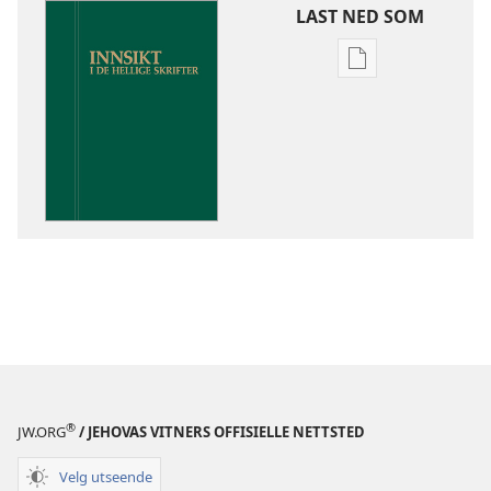
LAST NED SOM
Nedlastingsalte
for
publikasjoner
Innsikt
i
De
hellige
skrifter
®
JW.ORG
/ JEHOVAS VITNERS OFFISIELLE NETTSTED
Velg utseende