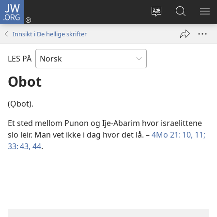
JW.ORG
Logg
inn
Endre
Søk
VIS
(åpner
språk
på
ME
Innsikt i De hellige skrifter
nytt
JW.ORG
vindu)
LES PÅ
Obot
(Ọbot).
Et sted mellom Punon og Ije-Abarim hvor israelittene
slo leir. Man vet ikke i dag hvor det lå. –
4Mo 21: 10, 11;
33: 43, 44
.