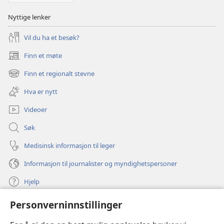
Nyttige lenker
Vil du ha et besøk?
Finn et møte
(åpner
nytt
Finn et regionalt stevne
(åpner
vindu)
nytt
Hva er nytt
vindu)
Videoer
Søk
Medisinsk informasjon til leger
Informasjon til journalister og myndighetspersoner
Hjelp
Personverninnstillinger
Bidrag
(åpner
nytt