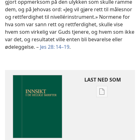
gjort oppmerksom på den ulykken som skulle ramme
dem, og på Jehovas ord: «Jeg vil gjøre rett til målesnor
og rettferdighet til nivellérinstrument.» Normene for
hva som var sann rett og rettferdighet, skulle vise
hvem som virkelig var Guds tjenere, og hvem som ikke
var det, og resultatet ville enten bli bevarelse eller
ødeleggelse. –
Jes 28: 14–19
.
LAST NED SOM
Nedlastingsalte
for
publikasjoner
Innsikt
i
De