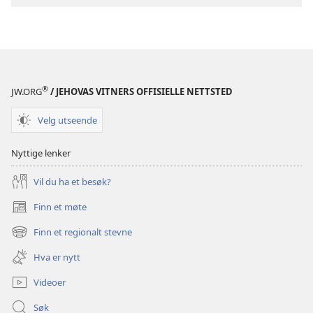
hellige
skrifter
®
JW.ORG
/ JEHOVAS VITNERS OFFISIELLE NETTSTED
Velg utseende
Nyttige lenker
Vil du ha et besøk?
Finn et møte
(åpner
nytt
Finn et regionalt stevne
(åpner
vindu)
nytt
Hva er nytt
vindu)
Videoer
Søk