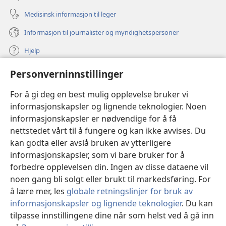
Medisinsk informasjon til leger
Informasjon til journalister og myndighetspersoner
Hjelp
Personverninnstillinger
Bidrag
(åpner
nytt
For å gi deg en best mulig opplevelse bruker vi
vindu)
Watchtower ONLINE LIBRARY™
informasjonskapsler og lignende teknologier. Noen
(åpner
informasjonskapsler er nødvendige for å få
nytt
®
JW Hub
vindu)
nettstedet vårt til å fungere og kan ikke avvises. Du
(åpner
nytt
kan godta eller avslå bruken av ytterligere
®
JW Library
vindu)
informasjonskapsler, som vi bare bruker for å
forbedre opplevelsen din. Ingen av disse dataene vil
Watchtower Library
noen gang bli solgt eller brukt til markedsføring. For
å lære mer, les
globale retningslinjer for bruk av
informasjonskapsler og lignende teknologier
. Du kan
tilpasse innstillingene dine når som helst ved å gå inn
Copyright
© 2026 Watch Tower Bible and Tract Society of Pennsylvania.