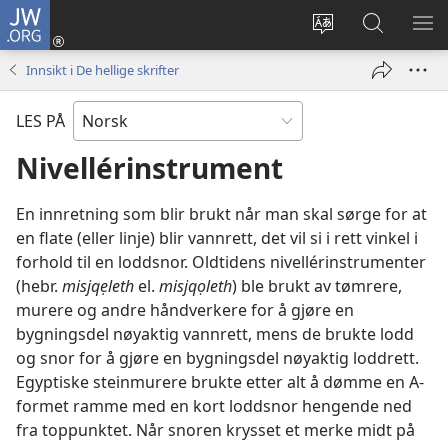
JW.ORG
Logg
inn
Endre
Søk
VIS
(åpner
språk
på
ME
Innsikt i De hellige skrifter
nytt
JW.ORG
vindu)
LES PÅ
Nivellérinstrument
En innretning som blir brukt når man skal sørge for at
en flate (eller linje) blir vannrett, det vil si i rett vinkel i
forhold til en loddsnor. Oldtidens nivellérinstrumenter
(hebr.
misjqẹleth
el.
misjqọleth
) ble brukt av tømrere,
murere og andre håndverkere for å gjøre en
bygningsdel nøyaktig vannrett, mens de brukte lodd
og snor for å gjøre en bygningsdel nøyaktig loddrett.
Egyptiske steinmurere brukte etter alt å dømme en A-
formet ramme med en kort loddsnor hengende ned
fra toppunktet. Når snoren krysset et merke midt på