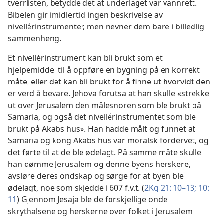
tverrlisten, betydde det at underlaget var vannrett.
Bibelen gir imidlertid ingen beskrivelse av
nivellérinstrumenter, men nevner dem bare i billedlig
sammenheng.
Et nivellérinstrument kan bli brukt som et
hjelpemiddel til å oppføre en bygning på en korrekt
måte, eller det kan bli brukt for å finne ut hvorvidt den
er verd å bevare. Jehova forutsa at han skulle «strekke
ut over Jerusalem den målesnoren som ble brukt på
Samaria, og også det nivellérinstrumentet som ble
brukt på Akabs hus». Han hadde målt og funnet at
Samaria og kong Akabs hus var moralsk fordervet, og
det førte til at de ble ødelagt. På samme måte skulle
han dømme Jerusalem og denne byens herskere,
avsløre deres ondskap og sørge for at byen ble
ødelagt, noe som skjedde i 607 f.v.t. (
2Kg 21: 10–13;
10:
11
) Gjennom Jesaja ble de forskjellige onde
skrythalsene og herskerne over folket i Jerusalem