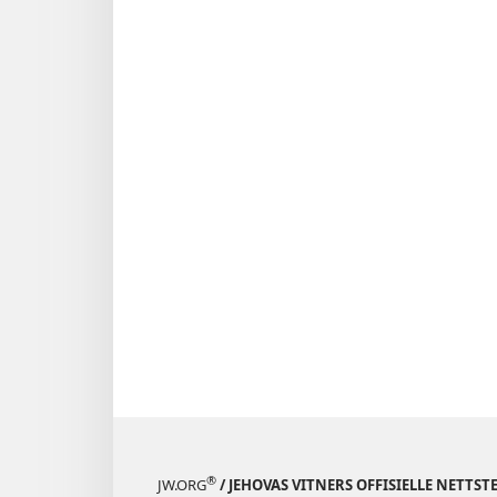
®
JW.ORG
/ JEHOVAS VITNERS OFFISIELLE NETTST