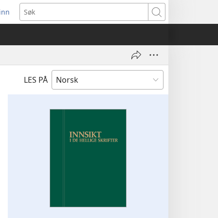
inn
ner
Søk
t
du)
LES PÅ