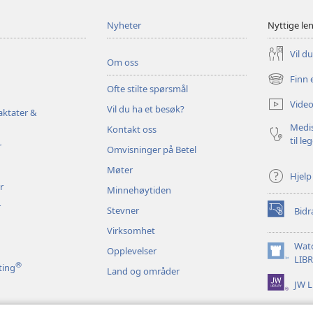
Nyheter
Nyttige le
Vil d
Om oss
Finn 
(åpner
Ofte stilte spørsmål
nytt
Video
Vil du ha et besøk?
vindu)
aktater &
Medis
Kontakt oss
til le
r
Omvisninger på Betel
Møter
Hjelp
r
Minnehøytiden
r
Stevner
Bidr
(åpner
nytt
Virksomhet
vindu)
Wat
Opplevelser
(åpner
LIB
®
ting
Land og områder
nytt
JW L
vindu)