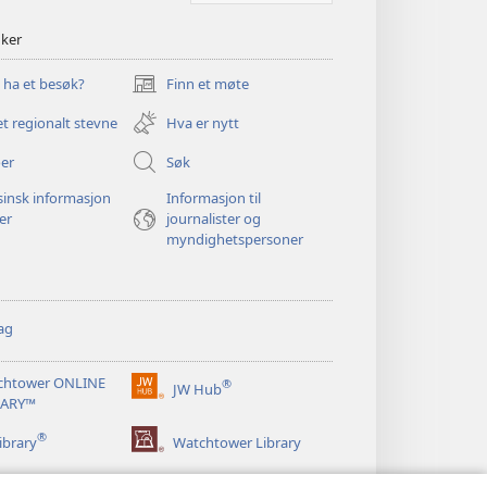
nker
u ha et besøk?
Finn et møte
(åpner
nytt
et regionalt stevne
Hva er nytt
vindu)
er
Søk
insk informasjon
Informasjon til
ger
journalister og
myndighetspersoner
ag
chtower ONLINE
®
JW Hub
(åpner
RARY™
nytt
®
vindu)
ibrary
Watchtower Library