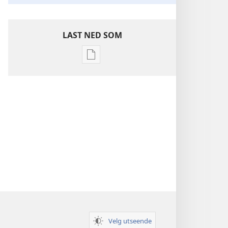
LAST NED SOM
Nedlastingsalternativer
for
publikasjoner
Innsikt
i
De
hellige
skrifter
Velg utseende