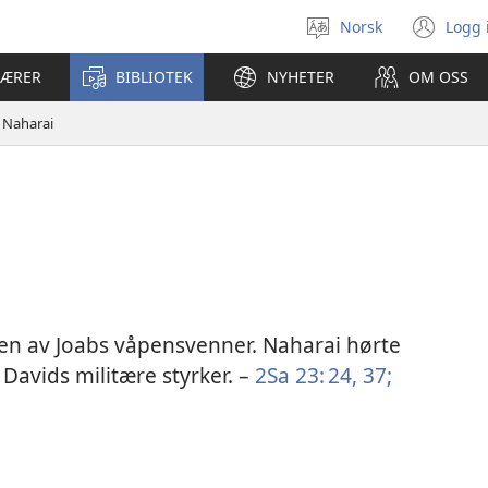
Norsk
Logg 
Velg
(åp
språk
nyt
LÆRER
BIBLIOTEK
NYHETER
OM OSS
vin
Naharai
r en av Joabs våpensvenner. Naharai hørte
Davids militære styrker. –
2Sa 23: 24,
37;