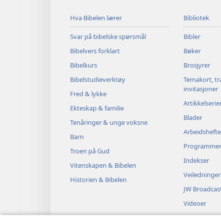
Hva Bibelen lærer
Bibliotek
Svar på bibelske spørsmål
Bibler
Bibelvers forklart
Bøker
Bibelkurs
Brosjyrer
Bibelstudieverktøy
Temakort, tr
invitasjoner
Fred & lykke
Artikkelserie
Ekteskap & familie
Blader
Tenåringer & unge voksne
Arbeidshefte
Barn
Programme
Troen på Gud
Indekser
Vitenskapen & Bibelen
Veiledninger
Historien & Bibelen
JW Broadcas
Videoer
Musikk