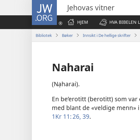
JW.ORG
Jehovas vitner
HJEM
HVA BIBELEN 
Bibliotek
Bøker
Innsikt i De hellige skrifter
Naharai
(Nạharai).
En be’erotitt (berotitt) som va
med blant de «veldige menn» i 
1Kr 11: 26,
39
.