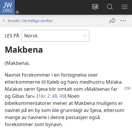
JW.ORG
Logg
inn
Endre
Søk
VIS
(åpner
språk
på
ME
Innsikt i De hellige skrifter
nytt
JW.ORG
vindu)
LES PÅ
Makbena
(Makbẹna).
Navnet forekommer i en fortegnelse over
etterkommerne til Kaleb og hans medhustru Ma’aka.
Ma’akas sønn Sjeva blir
omtalt som «Makbenas far
og Gibas far». (
1Kr 2: 48, 49
) Noen
bibelkommentatorer mener at Makbena muligens er
navnet på en by som ble grunnlagt av Sjeva, ettersom
mange av navnene i denne passasjen også
forekommer som bynavn.