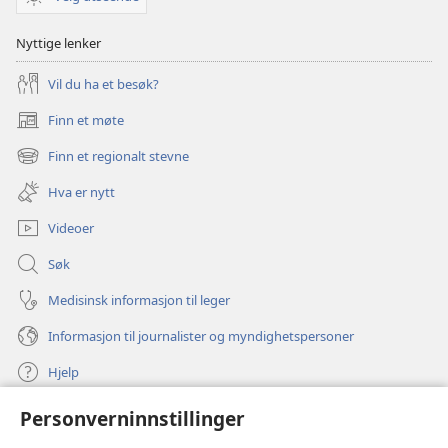
Nyttige lenker
Vil du ha et besøk?
Finn et møte
(åpner
nytt
Finn et regionalt stevne
(åpner
vindu)
nytt
Hva er nytt
vindu)
Videoer
Søk
Medisinsk informasjon til leger
Informasjon til journalister og myndighetspersoner
Hjelp
Personverninnstillinger
Bidrag
(åpner