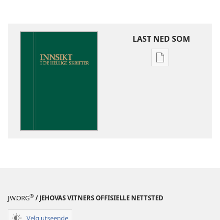
LAST NED SOM
Nedlastingsalte
for
publikasjoner
Innsikt
i
De
hellige
skrifter
®
JW.ORG
/ JEHOVAS VITNERS OFFISIELLE NETTSTED
Velg utseende