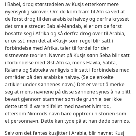
i Babel, drog størstedelen av Kusjs etterkommere
øyensynlig sørover. Om de kom fram til Afrika ved at
de først drog til den arabiske halvøy og derfra krysset
det smale stredet Bab al-Mandab, eller om de først
bosatte seg i Afrika og så derfra drog over til Arabia,
er uvisst, men det at «Kusj» som regel blir satt i
forbindelse med Afrika, taler til fordel for den
sistnevnte teorien. Navnet på Kusjs sønn Seba blir satt
i forbindelse med Øst-Afrika, mens Havila, Sabta,
Ra’ama og Sabteka vanligvis blir satt i forbindelse med
områder på den arabiske halvøy. (Se de enkelte
artikler under sønnenes navn.) Det er verdt å merke
seg at mens navnene på disse sønnene synes å ha blitt
bevart gjennom stammer som de grunnla, ser ikke
dette ut til å være tilfellet med navnet Nimrod,
ettersom Nimrods navn bare opptrer i historien som
et personnavn. Dette kan tyde på at han døde barnløs.
Selv om det fantes kusjitter i Arabia, blir navnet Kusj i