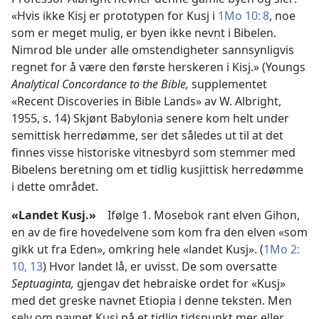
«Hvis ikke Kisj er prototypen for Kusj i
1Mo 10: 8
, noe
som er meget mulig, er byen ikke nevnt i Bibelen.
Nimrod ble under alle omstendigheter sannsynligvis
regnet for å være den første herskeren i Kisj.» (Youngs
Analytical Concordance to the Bible,
supplementet
«Recent Discoveries in Bible Lands» av W. Albright,
1955, s. 14) Skjønt Babylonia senere kom helt under
semittisk herredømme, ser det således ut til at det
finnes visse historiske vitnesbyrd som stemmer med
Bibelens beretning om et tidlig kusjittisk herredømme
i dette området.
«Landet Kusj.»
Ifølge 1. Mosebok rant elven Gihon,
en av de fire hovedelvene som kom fra den elven «som
gikk ut fra Eden», omkring hele «landet Kusj». (
1Mo 2:
10,
13
) Hvor landet lå, er uvisst. De som oversatte
Septuaginta,
gjengav det hebraiske ordet for «Kusj»
med det greske navnet Etiopia i denne teksten. Men
selv om navnet Kusj på et tidlig tidspunkt mer eller