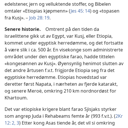
edelstener, jern og velluktende stoffer, og Bibelen
omtaler «Etiopias kjøpmenn» (
Jes 45: 14
) og «topasen
fra Kusj». –
Job 28: 19
.
Senere historie.
Omtrent på den tiden da
israelittene gikk ut av Egypt, var Kusj, eller Etiopia,
kommet under egyptisk herredømme, og det fortsatte
å være slik i ca. 500 år. En visekonge som administrerte
området under den egyptiske farao, hadde tittelen
«kongesønnen av Kusj». Øyensynlig henimot slutten av
det andre årtusen f.v.t. frigjorde Etiopia seg fra det
egyptiske herredømme. Etiopias hovedstad var
deretter først Napata, i nærheten av fjerde katarakt,
og senere Meroë, omkring 210 km nordnordøst for
Khartoum.
Det var etiopiske krigere blant farao Sjisjaks styrker
som angrep Juda i Rehabeams femte år (993 f.v.t.). (
2Kr
12: 2, 3
) Etter kong Asas tiende år, det vil si omkring