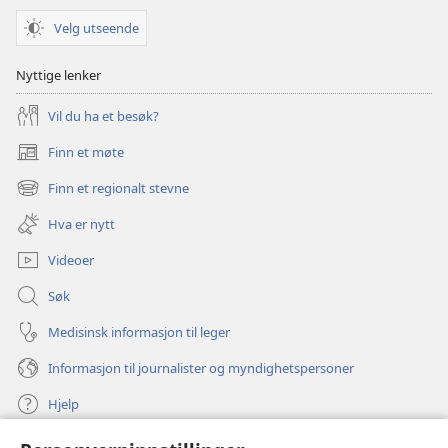
Velg utseende
Nyttige lenker
Vil du ha et besøk?
Finn et møte
(åpner
nytt
Finn et regionalt stevne
(åpner
vindu)
nytt
Hva er nytt
vindu)
Videoer
Søk
Medisinsk informasjon til leger
Informasjon til journalister og myndighetspersoner
Hjelp