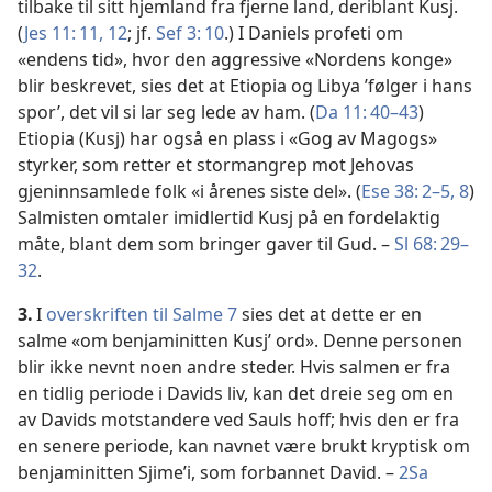
tilbake til sitt hjemland fra fjerne land, deriblant Kusj.
(
Jes 11: 11, 12
; jf.
Sef 3: 10
.) I Daniels profeti om
«endens tid», hvor den aggressive «Nordens konge»
blir beskrevet, sies det at Etiopia og Libya ’følger i hans
spor’, det vil si lar seg lede av ham. (
Da 11: 40–43
)
Etiopia (Kusj) har også en plass i «Gog av Magogs»
styrker, som retter et stormangrep mot Jehovas
gjeninnsamlede folk «i årenes siste del». (
Ese 38: 2–5,
8
)
Salmisten omtaler imidlertid Kusj på en fordelaktig
måte, blant dem som bringer gaver til Gud. –
Sl 68: 29–
32
.
3.
I
overskriften til Salme 7
sies det at dette er en
salme «om benjaminitten Kusj’ ord». Denne personen
blir ikke nevnt noen andre steder. Hvis salmen er fra
en tidlig periode i Davids liv, kan det dreie seg om en
av Davids motstandere ved Sauls hoff; hvis den er fra
en senere periode, kan navnet være brukt kryptisk om
benjaminitten Sjime’i, som forbannet David. –
2Sa