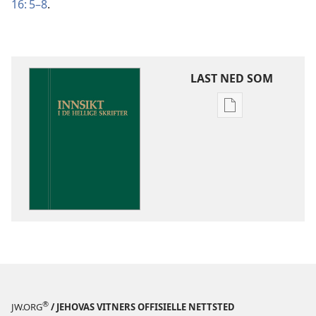
16: 5–8
.
LAST NED SOM
Nedlastingsalte
for
publikasjoner
Innsikt
i
De
hellige
skrifter
®
JW.ORG
/ JEHOVAS VITNERS OFFISIELLE NETTSTED