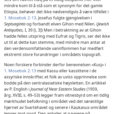
mindre kom til å stå som et synonym for det gamle
Etiopia, behøver det ikke nødvendigvis å være tilfellet i
1. Mosebok 2: 13
. Josefus fulgte gjengivelsen i
Septuaginta
og forbandt elven Gihon med Nilen. (
Jewish
Antiquities,
I, 39 [i, 3]) Men i betraktning av at Gihon
hadde felles utspring med Eufrat og Tigris, ser det ikke
ut til at dette kan stemme, med mindre man antar at
den verdensomfattende vannflommen har medført
ekstremt store forandringer i områdets topografi.
Noen forskere forbinder derfor benevnelsen «Kusj» i
1. Mosebok 2: 13
med Kassu eller kassittene i de
assyriske innskrifter, et folk av uviss opprinnelse som
bodde på den sentralasiatiske høysletten. En artikkel
av P. English i
Journal of Near Eastern Studies
(1959,
årg. XVIII, s. 49–53) legger fram vitnesbyrd om en tidlig
mørkhudet befolkning i området ved det sørøstlige
hjørnet av Svartehavet og senere i Kaukasus-området
lenger mot nord. Den antyder at navnene på