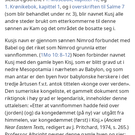
1. Krønikebok, kapittel 1
, og i
overskriften til Salme 7
(som blir behandlet under nr. 3), blir navnet Kusj alle
andre steder brukt om etterkommerne til denne
sønnen av Kam og det området de bosatte seg i.
Kusjs navn er gjennom sønnen Nimrod forbundet med
Babel og det riket som Nimrod grunnla etter
vannflommen. (
1Mo 10: 8–12
) Noen forbinder navnet
Kusj med den gamle byen Kisj, som er blitt gravd ut i
nedre Mesopotamia i nærheten av Babylon, og som
man antar er den byen hvor babylonske herskere i det
tredje årtusen f.v.t. antok tittelen «konge over verden».
Den sumeriske kongeliste, et gammelt dokument som
riktignok i høy grad er legendarisk, inneholder denne
uttalelsen: «Etter at vannflommen hadde feid over
(jorden) (og) da kongedømmet (på ny) var utgått fra
himmelen, var kongedømmet (først) i Kisj.» (
Ancient
Near Eastern Texts,
redigert av J. Pritchard, 1974, s. 265.)
Professor Albright nevner denne gamle byen og sier: