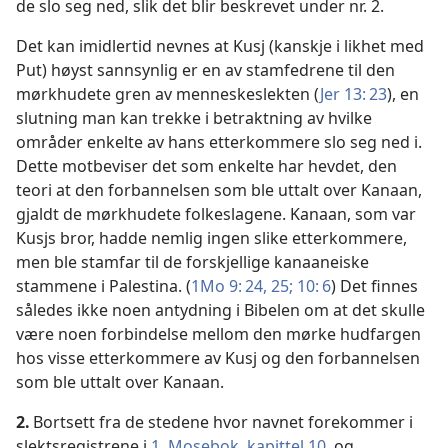
de slo seg ned, slik det blir beskrevet under nr. 2.
Det kan imidlertid nevnes at Kusj (kanskje i likhet med
Put) høyst sannsynlig er en av stamfedrene til den
mørkhudete gren av menneskeslekten (
Jer 13: 23
), en
slutning man kan trekke i betraktning av hvilke
områder enkelte av hans etterkommere slo seg ned i.
Dette motbeviser det som enkelte har hevdet, den
teori at den forbannelsen som ble uttalt over Kanaan,
gjaldt de mørkhudete folkeslagene. Kanaan, som var
Kusjs bror, hadde nemlig ingen slike etterkommere,
men ble stamfar til de forskjellige kanaaneiske
stammene i Palestina. (
1Mo 9: 24, 25;
10: 6
) Det finnes
således ikke noen antydning i Bibelen om at det skulle
være noen forbindelse mellom den mørke hudfargen
hos visse etterkommere av Kusj og den forbannelsen
som ble uttalt over Kanaan.
2.
Bortsett fra de stedene hvor navnet forekommer i
slektsregistrene i
1. Mosebok, kapittel 10
, og