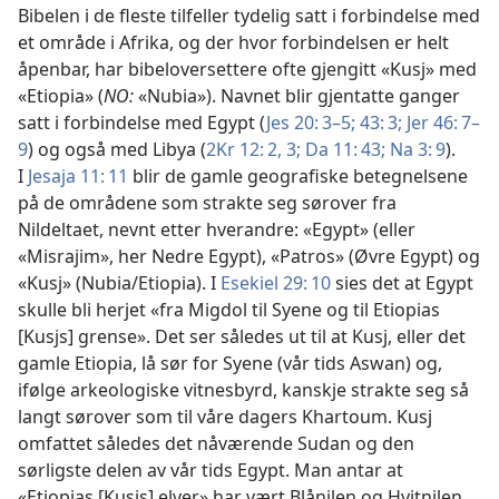
Bibelen i de fleste tilfeller tydelig satt i forbindelse med
et område i Afrika, og der hvor forbindelsen er helt
åpenbar, har bibeloversettere ofte gjengitt «Kusj» med
«Etiopia» (
NO:
«Nubia»). Navnet blir gjentatte ganger
satt i forbindelse med Egypt (
Jes 20: 3–5;
43: 3;
Jer 46: 7–
9
) og også med Libya (
2Kr 12: 2, 3;
Da 11: 43;
Na 3: 9
).
I
Jesaja 11: 11
blir de gamle geografiske betegnelsene
på de områdene som strakte seg sørover fra
Nildeltaet, nevnt etter hverandre: «Egypt» (eller
«Misrajim», her Nedre Egypt), «Patros» (Øvre Egypt) og
«Kusj» (Nubia/Etiopia). I
Esekiel 29: 10
sies det at Egypt
skulle bli herjet «fra Migdol til Syene og til Etiopias
[Kusjs] grense». Det ser således ut til at Kusj, eller det
gamle Etiopia, lå sør for Syene (vår tids Aswan) og,
ifølge arkeologiske vitnesbyrd, kanskje strakte seg så
langt sørover som til våre dagers Khartoum. Kusj
omfattet således det nåværende Sudan og den
sørligste delen av vår tids Egypt. Man antar at
«Etiopias [Kusjs] elver» har vært Blånilen og Hvitnilen,