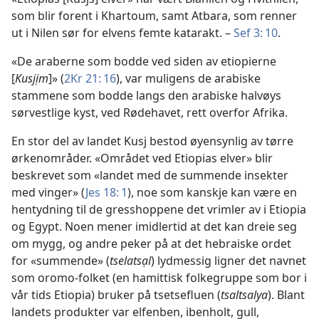
som blir forent i Khartoum, samt Atbara, som renner
ut i Nilen sør for elvens femte katarakt. –
Sef 3: 10
.
«De araberne som bodde ved siden av etiopierne
[
Kusjịm
]» (
2Kr 21: 16
), var muligens de arabiske
stammene som bodde langs den arabiske halvøys
sørvestlige kyst, ved Rødehavet, rett overfor Afrika.
En stor del av landet Kusj bestod øyensynlig av tørre
ørkenområder. «Området ved Etiopias elver» blir
beskrevet som «landet med de summende insekter
med vinger» (
Jes 18: 1
), noe som kanskje kan være en
hentydning til de gresshoppene det vrimler av i Etiopia
og Egypt. Noen mener imidlertid at det kan dreie seg
om mygg, og andre peker på at det hebraiske ordet
for «summende» (
tselatsạl
) lydmessig ligner det navnet
som oromo-folket (en hamittisk folkegruppe som bor i
vår tids Etiopia) bruker på tsetsefluen (
tsaltsalya
). Blant
landets produkter var elfenben, ibenholt, gull,