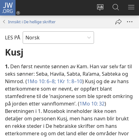
JW.ORG
Logg
inn
Endre
Søk
VIS
(åpner
språk
på
ME
Innsikt i De hellige skrifter
nytt
JW.ORG
vindu)
LES PÅ
Kusj
1.
Den først nevnte sønnen av Kam. Han var selv far til
seks sønner: Seba, Havila, Sabta, Ra’ama, Sabteka og
Nimrod. (
1Mo 10: 6–8;
1Kr 1: 8–10
) Kusj og de av hans
etterkommere som er nevnt, er oppført blant
stamfedrene til de ’nasjonene som ble spredt omkring
på jorden etter vannflommen’. (
1Mo 10: 32
)
Beretningen i 1. Mosebok inneholder ikke noen
detaljer om personen Kusj, men hans navn blir brukt
en rekke steder i De hebraiske skrifter om hans
etterkommere og om det land eller de områder hvor