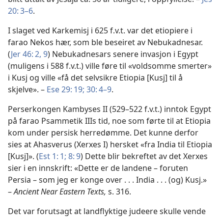
20: 3–6
.
I slaget ved Karkemisj i 625 f.v.t. var det etiopiere i
farao Nekos hær, som ble beseiret av Nebukadnesar.
(
Jer 46: 2,
9
) Nebukadnesars senere invasjon i Egypt
(muligens i 588 f.v.t.) ville føre til «voldsomme smerter»
i Kusj og ville «få det selvsikre Etiopia [Kusj] til å
skjelve». –
Ese 29: 19;
30: 4–9
.
Perserkongen Kambyses II (529–522 f.v.t.) inntok Egypt
på farao Psammetik IIIs tid, noe som førte til at Etiopia
kom under persisk herredømme. Det kunne derfor
sies at Ahasverus (Xerxes I) hersket «fra India til Etiopia
[Kusj]». (
Est 1: 1;
8: 9
) Dette blir bekreftet av det Xerxes
sier i en innskrift: «Dette er de landene – foruten
Persia – som jeg er konge over . . . India . . . (og) Kusj.»
–
Ancient Near Eastern Texts,
s. 316.
Det var forutsagt at landflyktige judeere skulle vende