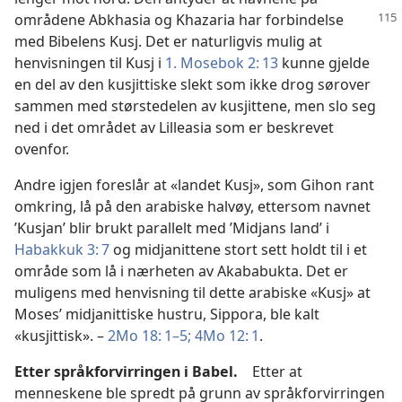
områdene
Abkhasia og Khazaria har forbindelse
med Bibelens Kusj. Det er naturligvis mulig at
henvisningen til Kusj i
1. Mosebok 2: 13
kunne gjelde
en del av den kusjittiske slekt som ikke drog sørover
sammen med størstedelen av kusjittene, men slo seg
ned i det området av Lilleasia som er beskrevet
ovenfor.
Andre igjen foreslår at «landet Kusj», som Gihon rant
omkring, lå på den arabiske halvøy, ettersom navnet
’Kusjan’ blir brukt parallelt med ’Midjans land’ i
Habakkuk 3: 7
og midjanittene stort sett holdt til i et
område som lå i nærheten av Akababukta. Det er
muligens med henvisning til dette arabiske «Kusj» at
Moses’ midjanittiske hustru, Sippora, ble kalt
«kusjittisk». –
2Mo 18: 1–5;
4Mo 12: 1
.
Etter språkforvirringen i Babel.
Etter at
menneskene ble spredt på grunn av språkforvirringen