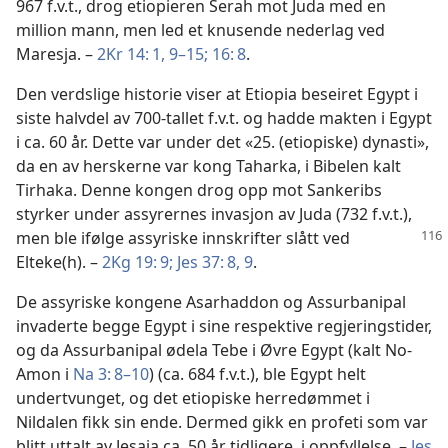
967 f.v.t., drog etiopieren Serah mot Juda med en
million mann, men led et knusende nederlag ved
Maresja. –
2Kr 14: 1,
9–15;
16: 8
.
Den verdslige historie viser at Etiopia beseiret Egypt i
siste halvdel av 700-tallet f.v.t. og hadde makten i Egypt
i ca. 60 år. Dette var under det «25. (etiopiske) dynasti»,
da en av herskerne var kong Taharka, i Bibelen kalt
Tirhaka. Denne kongen drog opp mot Sankeribs
styrker under assyrernes invasjon av Juda (732 f.v.t.),
men ble ifølge assyriske innskrifter slått ved
Elteke(h). –
2Kg 19: 9;
Jes 37: 8, 9
.
De assyriske kongene Asarhaddon og Assurbanipal
invaderte begge Egypt i sine respektive regjeringstider,
og da Assurbanipal ødela Tebe i Øvre Egypt (kalt No-
Amon i
Na 3: 8–10
) (ca. 684 f.v.t.), ble Egypt helt
undertvunget, og det etiopiske herredømmet i
Nildalen fikk sin ende. Dermed gikk en profeti som var
blitt uttalt av Jesaja ca. 50 år tidligere, i oppfyllelse. –
Jes