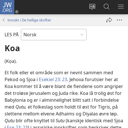
JW.ORG
Logg
inn
Endre
Søk
VIS
(åpner
språk
på
ME
Innsikt i De hellige skrifter
nytt
JW.ORG
vindu)
LES PÅ
Koa
(Kọa).
Et folk eller et område som er nevnt sammen med
Pekod og Sjoa i
Esekiel 23: 23
. Jehova forutsier her at
Koa kommer til å være blant de fiendene som angriper
det troløse Jerusalem og Juda rike. Koa lå trolig øst for
Babylonia og er i alminnelighet blitt satt i forbindelse
med
Qutu,
et folkeslag som holdt til øst for Tigris, på
slettene mellom elvene Adhaims og Diyalas øvre løp.
Qutu
blir ofte knyttet til
Sutu
(kanskje identisk med Sjoa
i
Ese 23: 23
) i assyriske innskrifter, som beskriver dette