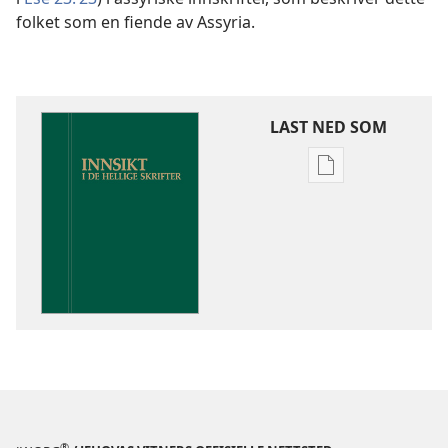
folket som en fiende av Assyria.
LAST NED SOM
Nedlastingsalte
for
publikasjoner
Innsikt
i
De
hellige
skrifter
®