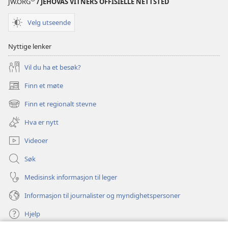
JW.ORG
/ JEHOVAS VITNERS OFFISIELLE NETTSTED
Velg utseende
Nyttige lenker
Vil du ha et besøk?
Finn et møte
(åpner
nytt
Finn et regionalt stevne
(åpner
vindu)
nytt
Hva er nytt
vindu)
Videoer
Søk
Medisinsk informasjon til leger
Informasjon til journalister og myndighetspersoner
Hjelp