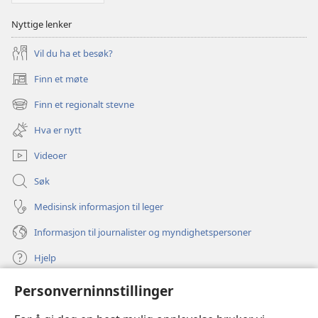
Nyttige lenker
Vil du ha et besøk?
Finn et møte
(åpner
nytt
Finn et regionalt stevne
(åpner
vindu)
nytt
Hva er nytt
vindu)
Videoer
Søk
Medisinsk informasjon til leger
Informasjon til journalister og myndighetspersoner
Hjelp
Personverninnstillinger
Bidrag
(åpner
nytt