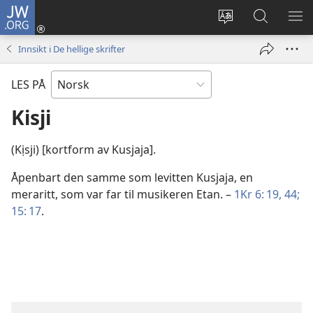
JW.ORG
Logg
inn
Endre
Søk
VIS
(åpner
språk
på
ME
Innsikt i De hellige skrifter
nytt
JW.ORG
vindu)
LES PÅ
Kisji
(Kịsji) [kortform av Kusjaja].
Åpenbart den samme som levitten Kusjaja, en
meraritt, som var far til musikeren Etan. –
1Kr 6: 19,
44;
15: 17
.