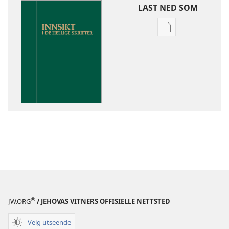
LAST NED SOM
Nedlastingsalte
for
publikasjoner
Innsikt
i
De
hellige
skrifter
®
JW.ORG
/ JEHOVAS VITNERS OFFISIELLE NETTSTED
Velg utseende