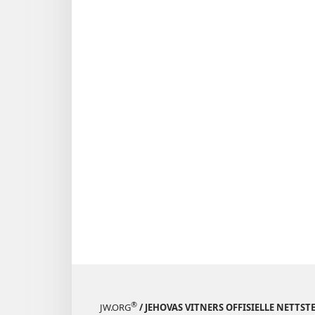
®
JW.ORG
/ JEHOVAS VITNERS OFFISIELLE NETTST