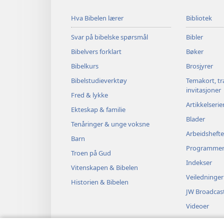
Hva Bibelen lærer
Bibliotek
Svar på bibelske spørsmål
Bibler
Bibelvers forklart
Bøker
Bibelkurs
Brosjyrer
Bibelstudieverktøy
Temakort, tr
invitasjoner
Fred & lykke
Artikkelserie
Ekteskap & familie
Blader
Tenåringer & unge voksne
Arbeidshefte
Barn
Programme
Troen på Gud
Indekser
Vitenskapen & Bibelen
Veiledninger
Historien & Bibelen
JW Broadcas
Videoer
Musikk