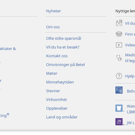
Nyheter
Nyttige le
Vil d
Om oss
Finn 
(åpner
Ofte stilte spørsmål
nytt
Video
Vil du ha et besøk?
vindu)
aktater &
Medis
Kontakt oss
til le
r
Omvisninger på Betel
Møter
Hjelp
r
Minnehøytiden
r
Stevner
Bidr
(åpner
nytt
Virksomhet
vindu)
Wat
Opplevelser
(åpner
LIB
®
ting
Land og områder
nytt
JW L
vindu)