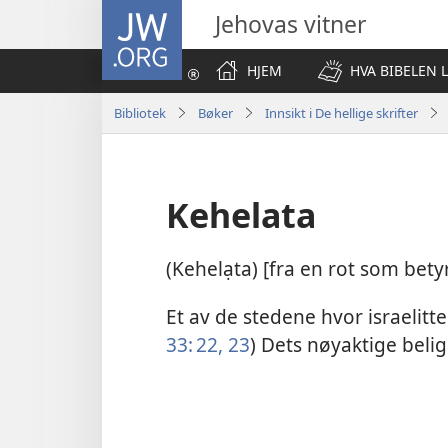
JW.ORG
Jehovas vitner
HJEM
HVA BIBELEN 
Bibliotek
Bøker
Innsikt i De hellige skrifter
Kehelata
(Kehelạta) [fra en rot som bet
Et av de stedene hvor israelitt
33: 22, 23
) Dets nøyaktige belig