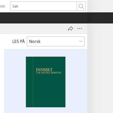
inn
ner
Søk
t
du)
LES PÅ