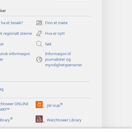
nker
u ha et besøk?
Finn et møte
(åpner
nytt
et regionalt stevne
Hva er nytt
vindu)
er
Søk
insk informasjon
Informasjon til
ger
journalister og
myndighetspersoner
ag
chtower ONLINE
®
JW Hub
(åpner
RARY™
nytt
®
vindu)
ibrary
Watchtower Library