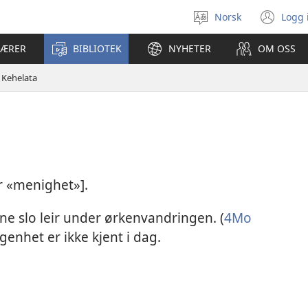
Norsk
Logg 
Velg
(åp
språk
nyt
LÆRER
BIBLIOTEK
NYHETER
OM OSS
vin
Kehelata
yr «menighet»].
ene slo leir under ørkenvandringen. (
4Mo
genhet er ikke kjent i dag.