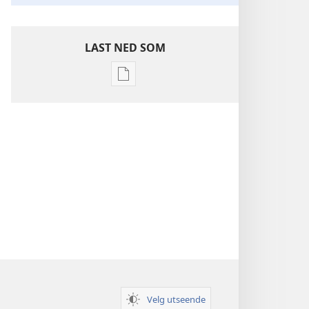
LAST NED SOM
Nedlastingsalternativer
for
publikasjoner
Innsikt
i
De
hellige
skrifter
Velg utseende