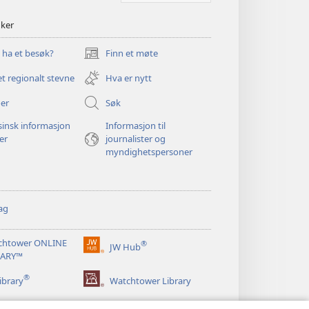
nker
u ha et besøk?
Finn et møte
(åpner
nytt
et regionalt stevne
Hva er nytt
vindu)
er
Søk
insk informasjon
Informasjon til
ger
journalister og
myndighetspersoner
ag
chtower ONLINE
®
JW Hub
(åpner
RARY™
nytt
®
vindu)
ibrary
Watchtower Library