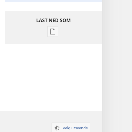
LAST NED SOM
Nedlastingsalternativer
for
publikasjoner
Innsikt
i
De
hellige
skrifter
Velg utseende