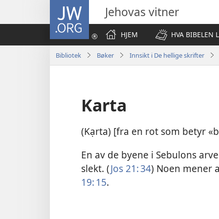
JW.ORG
Jehovas vitner
HJEM
HVA BIBELEN 
Bibliotek
Bøker
Innsikt i De hellige skrifter
Karta
(Kạrta) [fra en rot som betyr «b
En av de byene i Sebulons arvel
slekt. (
Jos 21: 34
) Noen mener a
19: 15
.