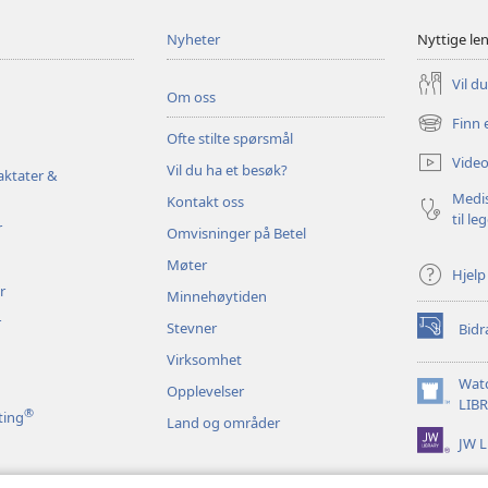
Nyheter
Nyttige le
Vil d
Om oss
Finn 
(åpner
Ofte stilte spørsmål
nytt
Video
Vil du ha et besøk?
vindu)
aktater &
Medis
Kontakt oss
til le
r
Omvisninger på Betel
Møter
Hjelp
r
Minnehøytiden
r
Stevner
Bidr
(åpner
nytt
Virksomhet
vindu)
Wat
Opplevelser
(åpner
LIB
®
ting
Land og områder
nytt
JW L
vindu)