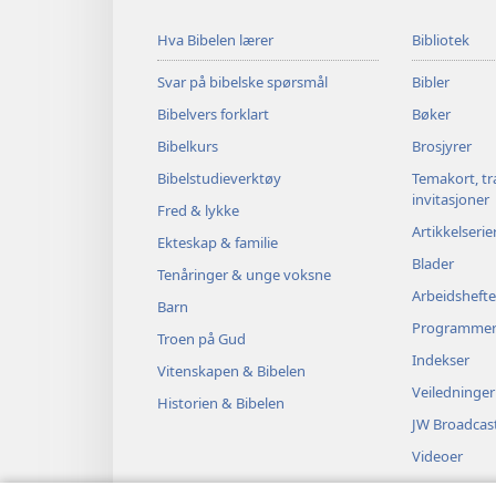
Hva Bibelen lærer
Bibliotek
Svar på bibelske spørsmål
Bibler
Bibelvers forklart
Bøker
Bibelkurs
Brosjyrer
Bibelstudieverktøy
Temakort, tr
invitasjoner
Fred & lykke
Artikkelserie
Ekteskap & familie
Blader
Tenåringer & unge voksne
Arbeidshefte
Barn
Programme
Troen på Gud
Indekser
Vitenskapen & Bibelen
Veiledninger
Historien & Bibelen
JW Broadcas
Videoer
Musikk