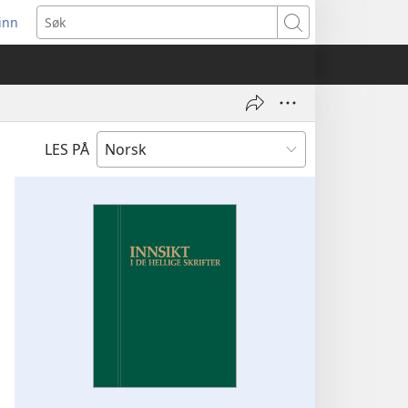
inn
ner
Søk
t
du)
LES PÅ