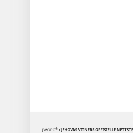
®
JW.ORG
/ JEHOVAS VITNERS OFFISIELLE NETTST