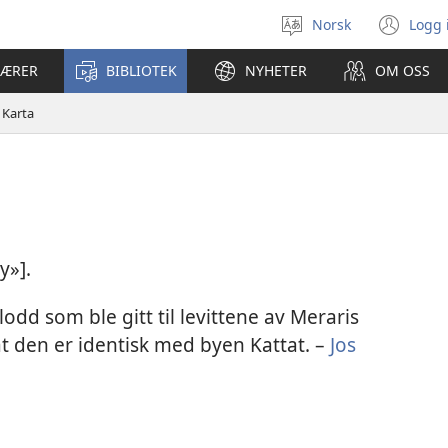
Norsk
Logg 
Velg
(åp
språk
nyt
LÆRER
BIBLIOTEK
NYHETER
OM OSS
vin
Karta
y»].
odd som ble gitt til levittene av Meraris
t den er identisk med byen Kattat. –
Jos