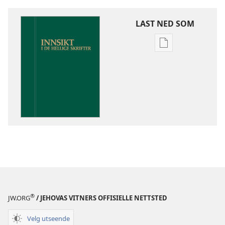
LAST NED SOM
Nedlastingsalte
for
publikasjoner
Innsikt
i
De
hellige
skrifter
®
JW.ORG
/ JEHOVAS VITNERS OFFISIELLE NETTSTED
Velg utseende