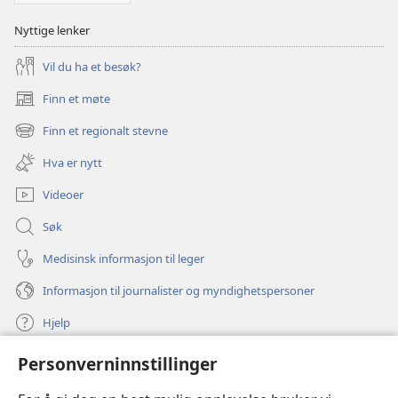
Nyttige lenker
Vil du ha et besøk?
Finn et møte
(åpner
nytt
Finn et regionalt stevne
(åpner
vindu)
nytt
Hva er nytt
vindu)
Videoer
Søk
Medisinsk informasjon til leger
Informasjon til journalister og myndighetspersoner
Hjelp
Personverninnstillinger
Bidrag
(åpner
nytt