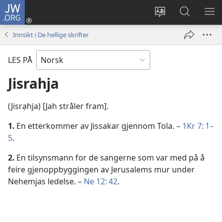
JW.ORG
Logg
inn
Endre
Søk
VIS
(åpner
språk
på
ME
Innsikt i De hellige skrifter
nytt
JW.ORG
vindu)
LES PÅ
Jisrahja
(Jisrạhja) [Jah stråler fram].
1.
En etterkommer av Jissakar gjennom Tola. –
1Kr 7: 1–
5
.
2.
En tilsynsmann for de sangerne som var med på å
feire gjenoppbyggingen av Jerusalems mur under
Nehemjas ledelse. –
Ne 12: 42
.