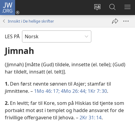
JW.ORG
Logg
inn
Endre
Søk
VIS
(åpner
språk
på
ME
Innsikt i De hellige skrifter
nytt
JW.ORG
vindu)
LES PÅ
Jimnah
(Jịmnah) [måtte (Gud) tildele, innsette (el. telle); (Gud)
har tildelt, innsatt (el. telt)].
1.
Den først nevnte sønnen til Asjer; stamfar til
jimnittene. –
1Mo 46: 17;
4Mo 26: 44;
1Kr 7: 30
.
2.
En levitt; far til Kore, som på Hiskias tid tjente som
portvakt mot øst i templet og hadde ansvaret for de
frivillige offergavene til Jehova. –
2Kr 31: 14
.