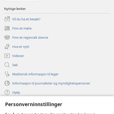
Nyttige lenker
Vil du ha et besøk?
Finn et møte
(åpner
nytt
Finn et regionalt stevne
(åpner
vindu)
nytt
Hva er nytt
vindu)
Videoer
Søk
Medisinsk informasjon til leger
Informasjon til journalister og myndighetspersoner
Hjelp
Personverninnstillinger
Bidrag
(åpner
nytt