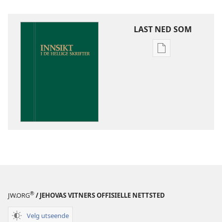
LAST NED SOM
Nedlastingsalte
for
publikasjoner
Innsikt
i
De
hellige
skrifter
®
JW.ORG
/ JEHOVAS VITNERS OFFISIELLE NETTSTED
Velg utseende