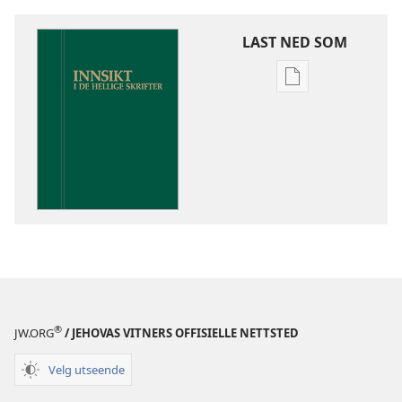
LAST NED SOM
Nedlastingsalte
for
publikasjoner
Innsikt
i
De
hellige
skrifter
®
JW.ORG
/ JEHOVAS VITNERS OFFISIELLE NETTSTED
Velg utseende