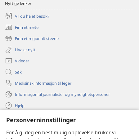
Nyttige lenker
Vil du ha et besøk?
Finn et møte
(åpner
nytt
Finn et regionalt stevne
(åpner
vindu)
nytt
Hva er nytt
vindu)
Videoer
Søk
Medisinsk informasjon til leger
Informasjon til journalister og myndighetspersoner
Hjelp
Personverninnstillinger
Bidrag
(åpner
nytt
For å gi deg en best mulig opplevelse bruker vi
vindu)
Watchtower ONLINE LIBRARY™