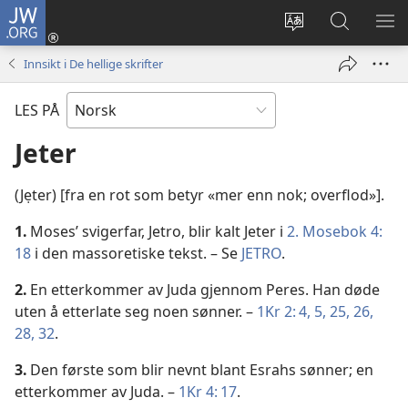
JW.ORG
Logg
inn
Endre
Søk
VIS
(åpner
språk
på
ME
Innsikt i De hellige skrifter
nytt
JW.ORG
vindu)
LES PÅ
Jeter
(Jẹter) [fra en rot som betyr «mer enn nok; overflod»].
1.
Moses’ svigerfar, Jetro, blir kalt Jeter i
2. Mosebok 4:
18
i den massoretiske tekst. – Se
JETRO
.
2.
En etterkommer av Juda gjennom Peres. Han døde
uten å etterlate seg noen sønner. –
1Kr 2: 4, 5,
25, 26,
28,
32
.
3.
Den første som blir nevnt blant Esrahs sønner; en
etterkommer av Juda. –
1Kr 4: 17
.