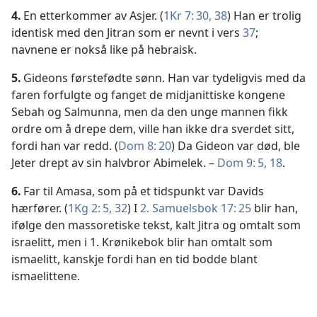
4.
En etterkommer av Asjer. (
1Kr 7: 30,
38
) Han er trolig
identisk med den Jitran som er nevnt i vers
37
;
navnene er nokså like på hebraisk.
5.
Gideons førstefødte sønn. Han var tydeligvis med da
faren forfulgte og fanget de midjanittiske kongene
Sebah og Salmunna, men da den unge mannen fikk
ordre om å drepe dem, ville han ikke dra sverdet sitt,
fordi han var redd. (
Dom 8: 20
) Da Gideon var død, ble
Jeter drept av sin halvbror Abimelek. –
Dom 9: 5,
18
.
6.
Far til Amasa, som på et tidspunkt var Davids
hærfører. (
1Kg 2: 5,
32
) I
2. Samuelsbok 17: 25
blir han,
ifølge den massoretiske tekst, kalt Jitra og omtalt som
israelitt, men i 1. Krønikebok blir han omtalt som
ismaelitt, kanskje fordi han en tid bodde blant
ismaelittene.