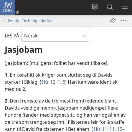
JW.ORG
Logg
inn
Endre
Søk
VIS
(åpner
språk
på
ME
Innsikt i De hellige skrifter
nytt
JW.ORG
vindu)
LES PÅ
Jasjobam
(Jạsjobam) [muligens: folket har vendt tilbake].
1.
En korahittisk kriger som sluttet seg til Davids
styrker i Siklag. (
1Kr 12: 1,
6
) Han kan være identisk
med nr. 2.
2.
Den fremste av de tre mest fremtredende blant
Davids «veldige menn». Jasjobam nedkjempet flere
hundre fiender med spydet sitt, og han var også en av
de tre som trengte seg inn i filisternes leir for å skaffe
vann til David fra cisternen i Betlehem. (
1Kr 11: 11,
15–