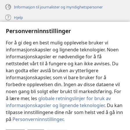
Informasjon til journalister og myndighetspersoner
Hjelp
Personverninnstillinger
Bidrag
(åpner
nytt
For å gi deg en best mulig opplevelse bruker vi
vindu)
Watchtower ONLINE LIBRARY™
informasjonskapsler og lignende teknologier. Noen
(åpner
informasjonskapsler er nødvendige for å få
nytt
®
JW Hub
vindu)
nettstedet vårt til å fungere og kan ikke avvises. Du
(åpner
nytt
kan godta eller avslå bruken av ytterligere
®
JW Library
vindu)
informasjonskapsler, som vi bare bruker for å
forbedre opplevelsen din. Ingen av disse dataene vil
Watchtower Library
noen gang bli solgt eller brukt til markedsføring. For
å lære mer, les
globale retningslinjer for bruk av
informasjonskapsler og lignende teknologier
. Du kan
tilpasse innstillingene dine når som helst ved å gå inn
Copyright
© 2026 Watch Tower Bible and Tract Society of Pennsylvania.
på
Personverninnstillinger
.
VILKÅR FOR BRUK
|
PERSONVERN
|
PERSONVERNINNSTILLINGER