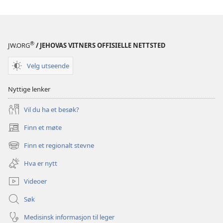
®
JW.ORG
/ JEHOVAS VITNERS OFFISIELLE NETTSTED
Velg utseende
Nyttige lenker
Vil du ha et besøk?
Finn et møte
(åpner
nytt
Finn et regionalt stevne
(åpner
vindu)
nytt
Hva er nytt
vindu)
Videoer
Søk
Medisinsk informasjon til leger