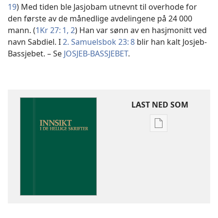
19
) Med tiden ble Jasjobam utnevnt til overhode for
den første av de månedlige avdelingene på 24 000
mann. (
1Kr 27: 1, 2
) Han var sønn av en hasjmonitt ved
navn Sabdiel. I
2. Samuelsbok 23: 8
blir han kalt Josjeb-
Bassjebet. – Se
JOSJEB-BASSJEBET
.
LAST NED SOM
Nedlastingsalte
for
publikasjoner
Innsikt
i
De
hellige
skrifter