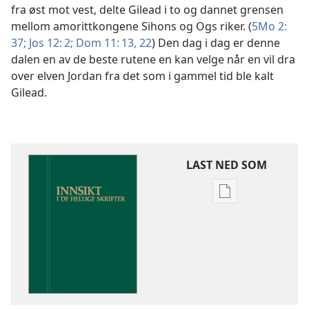
fra øst mot vest, delte Gilead i to og dannet grensen
mellom amorittkongene Sihons og Ogs riker. (
5Mo 2:
37;
Jos 12: 2;
Dom 11: 13,
22
) Den dag i dag er denne
dalen en av de beste rutene en kan velge når en vil dra
over elven Jordan fra det som i gammel tid ble kalt
Gilead.
LAST NED SOM
Nedlastingsalte
for
publikasjoner
Innsikt
i
De
hellige