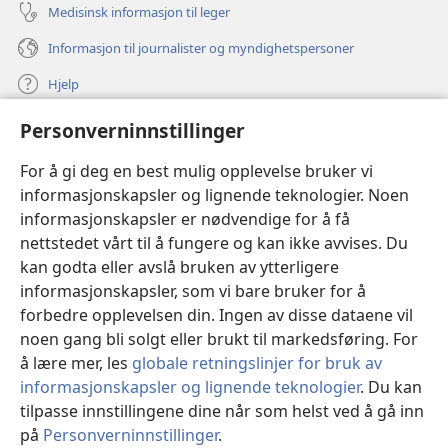
Medisinsk informasjon til leger
Informasjon til journalister og myndighetspersoner
Hjelp
Personverninnstillinger
Bidrag
(åpner
nytt
For å gi deg en best mulig opplevelse bruker vi
vindu)
Watchtower ONLINE LIBRARY™
informasjonskapsler og lignende teknologier. Noen
(åpner
informasjonskapsler er nødvendige for å få
nytt
®
JW Hub
vindu)
nettstedet vårt til å fungere og kan ikke avvises. Du
(åpner
nytt
kan godta eller avslå bruken av ytterligere
®
JW Library
vindu)
informasjonskapsler, som vi bare bruker for å
forbedre opplevelsen din. Ingen av disse dataene vil
Watchtower Library
noen gang bli solgt eller brukt til markedsføring. For
å lære mer, les
globale retningslinjer for bruk av
informasjonskapsler og lignende teknologier
. Du kan
tilpasse innstillingene dine når som helst ved å gå inn
Copyright
© 2026 Watch Tower Bible and Tract Society of Pennsylvania.
på
Personverninnstillinger
.
VILKÅR FOR BRUK
|
PERSONVERN
|
PERSONVERNINNSTILLINGER