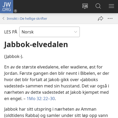
JW.ORG
Logg
inn
Endre
Søk
VIS
(åpner
språk
på
ME
Innsikt i De hellige skrifter
nytt
JW.ORG
vindu)
LES PÅ
Jabbok-elvedalen
(Jạbbok-).
En av de største elvedalene, eller wadiene, øst for
Jordan. Første gangen den blir nevnt i Bibelen, er der
hvor det blir fortalt at Jakob gikk over «Jabboks
vadested» sammen med sin husstand. Det var også i
nærheten av dette vadestedet at Jakob kjempet med
en engel. –
1Mo 32: 22–30
.
Jabbok har sitt utspring i nærheten av Amman
(oldtidens Rabba) og samler under sitt løp opp vann