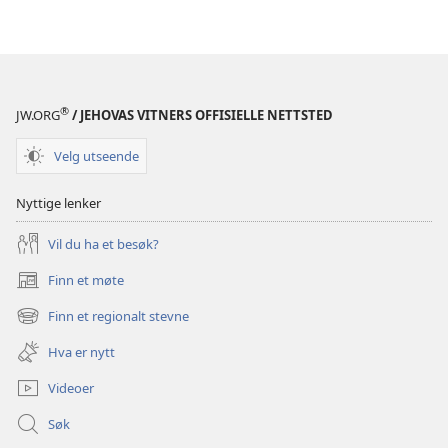
skrifter
®
JW.ORG
/ JEHOVAS VITNERS OFFISIELLE NETTSTED
Velg utseende
Nyttige lenker
Vil du ha et besøk?
Finn et møte
(åpner
nytt
Finn et regionalt stevne
(åpner
vindu)
nytt
Hva er nytt
vindu)
Videoer
Søk