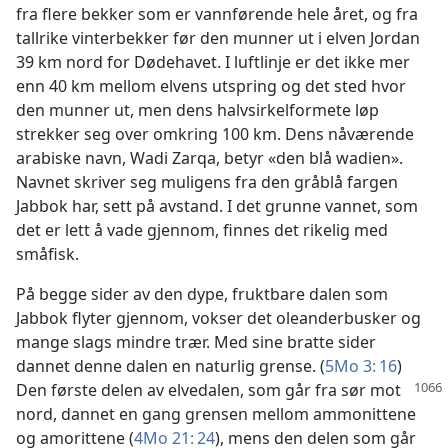
fra flere bekker som er vannførende hele året, og fra
tallrike vinterbekker før den munner ut i elven Jordan
39 km nord for Dødehavet. I luftlinje er det ikke mer
enn 40 km mellom elvens utspring og det sted hvor
den munner ut, men dens halvsirkelformete løp
strekker seg over omkring 100 km. Dens nåværende
arabiske navn, Wadi Zarqa, betyr «den blå wadien».
Navnet skriver seg muligens fra den gråblå fargen
Jabbok har, sett på avstand. I det grunne vannet, som
det er lett å vade gjennom, finnes det rikelig med
småfisk.
På begge sider av den dype, fruktbare dalen som
Jabbok flyter gjennom, vokser det oleanderbusker og
mange slags mindre trær. Med sine bratte sider
dannet denne dalen en naturlig grense. (
5Mo 3: 16
)
Den første delen av
elvedalen, som går fra sør mot
nord, dannet en gang grensen mellom ammonittene
og amorittene (
4Mo 21: 24
), mens den delen som går