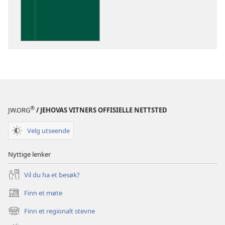
Innsikt
i
De
hellige
skrifter
®
JW.ORG
/ JEHOVAS VITNERS OFFISIELLE NETTSTED
Velg utseende
Nyttige lenker
Vil du ha et besøk?
Finn et møte
(åpner
nytt
Finn et regionalt stevne
(åpner
vindu)
nytt