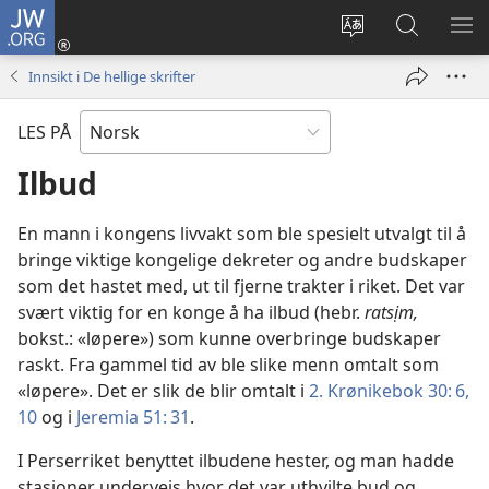
JW.ORG
Logg
inn
Endre
Søk
VIS
(åpner
språk
på
ME
Innsikt i De hellige skrifter
nytt
JW.ORG
vindu)
LES PÅ
Ilbud
En mann i kongens livvakt som ble spesielt utvalgt til å
bringe viktige kongelige dekreter og andre budskaper
som det hastet med, ut til fjerne trakter i riket. Det var
svært viktig for en konge å ha ilbud (hebr.
ratsịm,
bokst.: «løpere») som kunne overbringe budskaper
raskt. Fra gammel tid av ble slike menn omtalt som
«løpere». Det er slik de blir omtalt i
2. Krønikebok 30: 6,
10
og i
Jeremia 51: 31
.
I Perserriket benyttet ilbudene hester, og man hadde
stasjoner underveis hvor det var uthvilte bud og