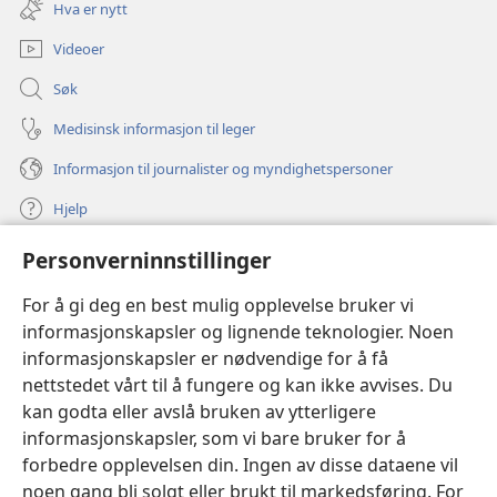
Hva er nytt
vindu)
Videoer
Søk
Medisinsk informasjon til leger
Informasjon til journalister og myndighetspersoner
Hjelp
Personverninnstillinger
Bidrag
(åpner
nytt
For å gi deg en best mulig opplevelse bruker vi
vindu)
Watchtower ONLINE LIBRARY™
informasjonskapsler og lignende teknologier. Noen
(åpner
informasjonskapsler er nødvendige for å få
nytt
®
JW Hub
vindu)
nettstedet vårt til å fungere og kan ikke avvises. Du
(åpner
nytt
kan godta eller avslå bruken av ytterligere
®
JW Library
vindu)
informasjonskapsler, som vi bare bruker for å
forbedre opplevelsen din. Ingen av disse dataene vil
Watchtower Library
noen gang bli solgt eller brukt til markedsføring. For