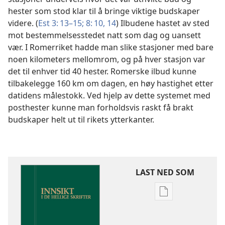
hester som stod klar til å bringe viktige budskaper
videre. (
Est 3: 13–15;
8: 10,
14
) Ilbudene hastet av sted
mot bestemmelsesstedet natt som dag og uansett
vær. I Romerriket hadde man slike stasjoner med bare
noen kilometers mellomrom, og på hver stasjon var
det til enhver tid 40 hester. Romerske ilbud kunne
tilbakelegge 160 km om dagen, en høy hastighet etter
datidens målestokk. Ved hjelp av dette systemet med
posthester kunne man forholdsvis raskt få brakt
budskaper helt ut til rikets ytterkanter.
LAST NED SOM
Nedlastingsalte
for
publikasjoner