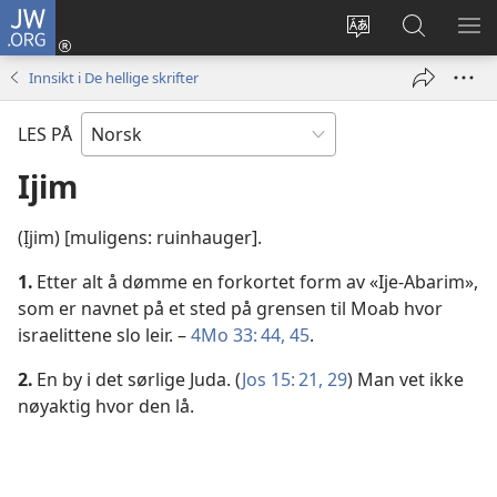
JW.ORG
Logg
inn
Endre
Søk
VIS
(åpner
språk
på
ME
Innsikt i De hellige skrifter
nytt
JW.ORG
vindu)
LES PÅ
Ijim
(Ịjim) [muligens: ruinhauger].
1.
Etter alt å dømme en forkortet form av «Ije-Abarim»,
som er navnet på et sted på grensen til Moab hvor
israelittene slo leir. –
4Mo 33: 44, 45
.
2.
En by i det sørlige Juda. (
Jos 15: 21,
29
) Man vet ikke
nøyaktig hvor den lå.