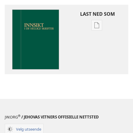
LAST NED SOM
Nedlastingsalte
for
publikasjoner
Innsikt
i
De
hellige
skrifter
®
JW.ORG
/ JEHOVAS VITNERS OFFISIELLE NETTSTED
Velg utseende