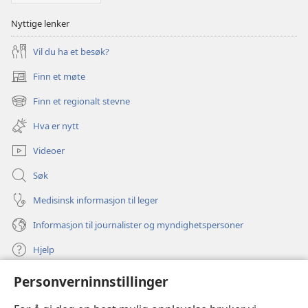
Nyttige lenker
Vil du ha et besøk?
Finn et møte
(åpner
nytt
Finn et regionalt stevne
(åpner
vindu)
nytt
Hva er nytt
vindu)
Videoer
Søk
Medisinsk informasjon til leger
Informasjon til journalister og myndighetspersoner
Hjelp
Personverninnstillinger
Bidrag
(åpner
nytt