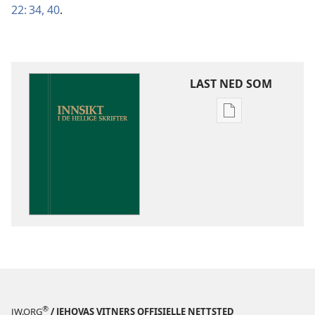
22: 34,
40
.
LAST NED SOM
Nedlastingsalte
for
publikasjoner
Innsikt
i
De
hellige
skrifter
®
JW.ORG
/ JEHOVAS VITNERS OFFISIELLE NETTSTED