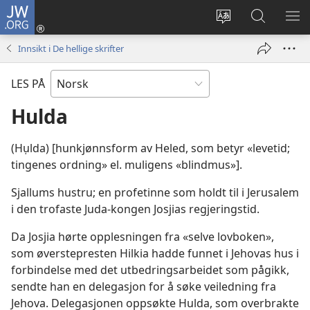
JW.ORG
Logg
inn
Endre
Søk
VIS
(åpner
språk
på
ME
Innsikt i De hellige skrifter
nytt
JW.ORG
vindu)
LES PÅ
Hulda
(Hụlda) [hunkjønnsform av Heled, som betyr «levetid;
tingenes ordning» el. muligens «blindmus»].
Sjallums hustru; en profetinne som holdt til i Jerusalem
i den trofaste Juda-kongen Josjias regjeringstid.
Da Josjia hørte opplesningen fra «selve lovboken»,
som øverstepresten Hilkia hadde funnet i Jehovas hus i
forbindelse med det utbedringsarbeidet som pågikk,
sendte han en delegasjon for å søke veiledning fra
Jehova. Delegasjonen oppsøkte Hulda, som overbrakte