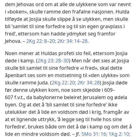
dem Jehovas ord om at alle de ulykkene som var nevnt
i «boken», skulle ramme den frafalne nasjonen. Hulda
tilføyde at Josjia skulle slippe å se ulykken, men skulle
bli ’samlet til sine forfedre og til sin egen gravplass i
fred’, ettersom han hadde ydmyket seg framfor
Jehova. –
2Kg 22: 8–20;
2Kr 34: 14–28
.
Noen mener at Huldas profeti slo feil, ettersom Josjia
døde i kamp. (
2Kg 23: 28–30
) Men når det sies at Josjia
skulle bli samlet til sine forfedre «i fred», skal dette
åpenbart ses som en motsetning til «den ulykke» som
skulle ramme Juda. (
2Kg 22: 20;
2Kr 34: 28
) Josjia døde
før denne ulykken kom, noe som skjedde i 609–
607 f.v.t., da babylonerne beleiret Jerusalem og ødela
byen. Og at det å ’bli samlet til sine forfedre’ ikke
utelukker det å lide en voldsom død i krig, framgår av
at et lignende uttrykk, ’å legge seg til hvile hos sine
forfedre’, brukes både om det å dø i kamp og om det å
lide en mindre voldsom død. – Jf.
5Mo 31: 16;
1Kg 2: 10;