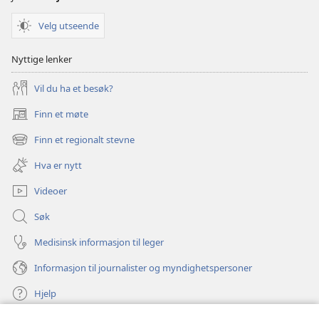
Velg utseende
Nyttige lenker
Vil du ha et besøk?
Finn et møte
(åpner
nytt
Finn et regionalt stevne
(åpner
vindu)
nytt
Hva er nytt
vindu)
Videoer
Søk
Medisinsk informasjon til leger
Informasjon til journalister og myndighetspersoner
Hjelp