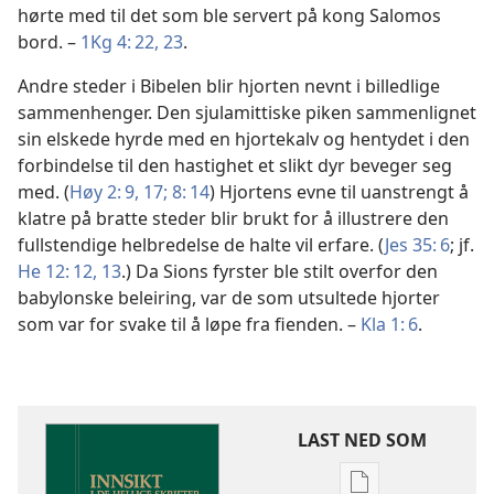
hørte med til det som ble servert på kong Salomos
bord. –
1Kg 4: 22, 23
.
Andre steder i Bibelen blir hjorten nevnt i billedlige
sammenhenger. Den sjulamittiske piken sammenlignet
sin elskede hyrde med en hjortekalv og hentydet i den
forbindelse til den hastighet et slikt dyr beveger seg
med. (
Høy 2: 9,
17;
8: 14
) Hjortens evne til uanstrengt å
klatre på bratte steder blir brukt for å illustrere den
fullstendige helbredelse de halte vil erfare. (
Jes 35: 6
; jf.
He 12: 12, 13
.) Da Sions fyrster ble stilt overfor den
babylonske beleiring, var de som utsultede hjorter
som var for svake til å løpe fra fienden. –
Kla 1: 6
.
LAST NED SOM