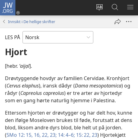
JW.ORG
Logg
inn
Endre
Søk
VIS
(åpner
språk
på
ME
Innsikt i De hellige skrifter
nytt
JW.ORG
vindu)
LES PÅ
Hjort
[hebr.
ʼaijạl
].
Drøvtyggende hovdyr av familien Cervidae. Kronhjort
(
Cervus elaphus
), iransk dådyr (
Dama mesopotamica
) og
rådyr (
Capreolus capreolus
) er tre arter av hjortedyr
som en gang hørte naturlig hjemme i Palestina.
Ettersom hjorten er drøvtygger og har delt hov, kunne
den ifølge Moseloven brukes til føde, forutsatt at dens
blod, liksom andre dyrs blod, ble helt ut på jorden.
(
5Mo 12: 15, 16,
22, 23;
14: 4–6;
15: 22, 23
) Hjortekjøtt