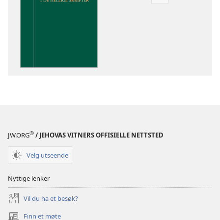
Nedlastingsalte
for
publikasjoner
Innsikt
i
De
hellige
skrifter
®
JW.ORG
/ JEHOVAS VITNERS OFFISIELLE NETTSTED
Velg utseende
Nyttige lenker
Vil du ha et besøk?
Finn et møte