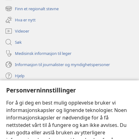
(åpner
nytt
Finn et regionalt stevne
(åpner
vindu)
nytt
Hva er nytt
vindu)
Videoer
Søk
Medisinsk informasjon til leger
Informasjon til journalister og myndighetspersoner
Hjelp
Personverninnstillinger
Bidrag
(åpner
nytt
For å gi deg en best mulig opplevelse bruker vi
vindu)
Watchtower ONLINE LIBRARY™
informasjonskapsler og lignende teknologier. Noen
(åpner
informasjonskapsler er nødvendige for å få
nytt
®
JW Hub
vindu)
nettstedet vårt til å fungere og kan ikke avvises. Du
(åpner
nytt
kan godta eller avslå bruken av ytterligere
®
JW Library
vindu)