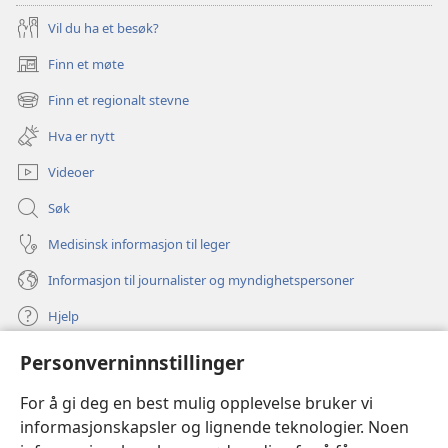
Vil du ha et besøk?
Finn et møte
(åpner
nytt
Finn et regionalt stevne
(åpner
vindu)
nytt
Hva er nytt
vindu)
Videoer
Søk
Medisinsk informasjon til leger
Informasjon til journalister og myndighetspersoner
Hjelp
Personverninnstillinger
Bidrag
(åpner
nytt
For å gi deg en best mulig opplevelse bruker vi
vindu)
Watchtower ONLINE LIBRARY™
informasjonskapsler og lignende teknologier. Noen
(åpner