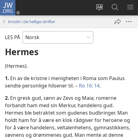
JW.ORG
Logg
inn
Endre
Søk
VIS
(åpner
språk
på
ME
Innsikt i De hellige skrifter
nytt
JW.ORG
vindu)
LES PÅ
Hermes
(Hẹrmes).
1.
En av de kristne i menigheten i Roma som Paulus
sendte personlige hilsener til. –
Ro 16: 14
.
2.
En gresk gud, sønn av Zevs og Maia; romerne
forbandt ham med sin Merkur, handelens gud.
Hermes ble betraktet som gudenes budbringer. Man
holdt ham for å være en klok rådgiver for heroene og
for å være handelens, veltalenhetens, gymnastikkens,
søvnens og drømmenes gud. Man mente at denne