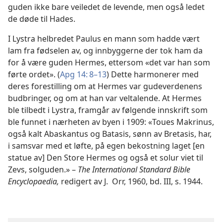
guden ikke bare veiledet de levende, men også ledet
de døde til Hades.
I Lystra helbredet Paulus en mann som hadde vært
lam fra fødselen av, og innbyggerne der tok ham da
for å være guden Hermes, ettersom «det var han som
førte ordet». (
Apg 14: 8–13
) Dette harmonerer med
deres forestilling om at Hermes var gudeverdenens
budbringer, og om at han var veltalende. At Hermes
ble tilbedt i Lystra, framgår av følgende innskrift som
ble funnet i nærheten av byen i 1909: «Toues Makrinus,
også kalt Abaskantus og Batasis, sønn av Bretasis, har,
i samsvar med et løfte, på egen bekostning laget [en
statue av] Den Store Hermes og også et solur viet til
Zevs, solguden.» –
The International Standard Bible
Encyclopaedia,
redigert av J. Orr, 1960, bd. III, s. 1944.