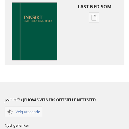
LAST NED SOM
Nedlastingsalte
for
publikasjoner
Innsikt
i
De
hellige
skrifter
®
JW.ORG
/ JEHOVAS VITNERS OFFISIELLE NETTSTED
Velg utseende
Nyttige lenker