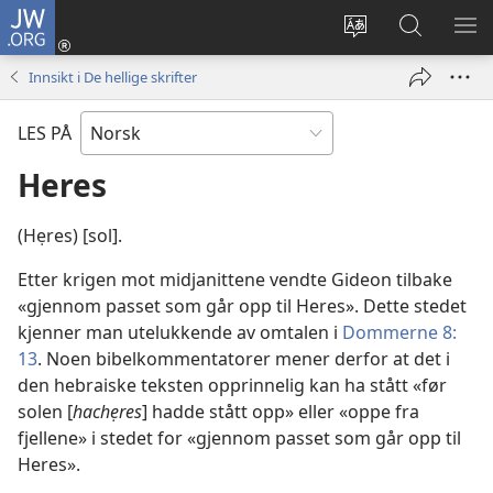
JW.ORG
Logg
inn
Endre
Søk
VIS
(åpner
språk
på
ME
Innsikt i De hellige skrifter
nytt
JW.ORG
vindu)
LES PÅ
Heres
(Hẹres) [sol].
Etter krigen mot midjanittene vendte Gideon tilbake
«gjennom passet som går opp til Heres». Dette stedet
kjenner man utelukkende av omtalen i
Dommerne 8:
13
. Noen bibelkommentatorer mener derfor at det i
den hebraiske teksten opprinnelig kan ha stått «før
solen [
hachẹres
] hadde stått opp» eller «oppe fra
fjellene» i stedet for «gjennom passet som går opp til
Heres».