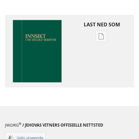
LAST NED SOM
Nedlastingsalte
for
publikasjoner
Innsikt
i
De
hellige
skrifter
®
JW.ORG
/ JEHOVAS VITNERS OFFISIELLE NETTSTED
Velg utseende