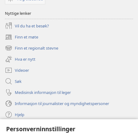
Nyttige lenker
Vil du ha et besøk?
Finn et møte
(åpner
nytt
Finn et regionalt stevne
(åpner
vindu)
nytt
Hva er nytt
vindu)
Videoer
Søk
Medisinsk informasjon til leger
Informasjon til journalister og myndighetspersoner
Hjelp
Personverninnstillinger
Bidrag
(åpner