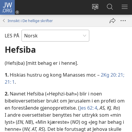
JW.ORG
Logg
inn
Endre
Søk
VIS
(åpner
språk
på
ME
Innsikt i De hellige skrifter
nytt
JW.ORG
vindu)
LES PÅ
Hefsiba
(Hefsịba) [mitt behag er i henne].
1.
Hiskias hustru og kong Manasses mor. –
2Kg 20: 21;
21: 1
.
2.
Navnet Hefsiba («Hephzi-bah») blir i noen
bibeloversettelser brukt om Jerusalem i en profeti om
en forestående gjenopprettelse. (
Jes 62: 4
,
AS, KJ, Ro
)
I andre oversettelser benyttes her uttrykk som «min
lyst» (
EN, NB
), «Min kjæreste» (
NO
) og «Jeg har behag i
henne» (
NV, AT, RS
). Det ble forutsagt at Jehova skulle