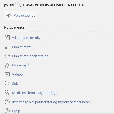
®
JW.ORG
/ JEHOVAS VITNERS OFFISIELLE NETTSTED
Velg utseende
Nyttige lenker
Vil du ha et besøk?
Finn et møte
(åpner
nytt
Finn et regionalt stevne
(åpner
vindu)
nytt
Hva er nytt
vindu)
Videoer
Søk
Medisinsk informasjon til leger
Informasjon til journalister og myndighetspersoner
Hjelp