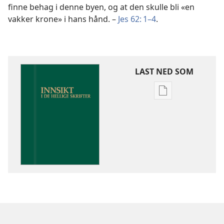
finne behag i denne byen, og at den skulle bli «en
vakker krone» i hans hånd. –
Jes 62: 1–4
.
LAST NED SOM
Nedlastingsalte
for
publikasjoner
Innsikt
i
De
hellige
skrifter