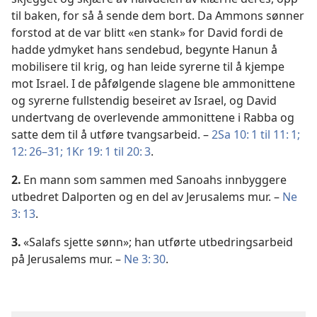
til baken, for så å sende dem bort. Da Ammons sønner
forstod at de var blitt «en stank» for David fordi de
hadde ydmyket hans sendebud, begynte Hanun å
mobilisere til krig, og han leide syrerne til å kjempe
mot Israel. I de påfølgende slagene ble ammonittene
og syrerne fullstendig beseiret av Israel, og David
undertvang de overlevende ammonittene i Rabba og
satte dem til å utføre tvangsarbeid. –
2Sa 10: 1 til 11: 1;
12: 26–31;
1Kr 19: 1 til 20: 3
.
2.
En mann som sammen med Sanoahs innbyggere
utbedret Dalporten og en del av Jerusalems mur. –
Ne
3: 13
.
3.
«Salafs sjette sønn»; han utførte utbedringsarbeid
på Jerusalems mur. –
Ne 3: 30
.