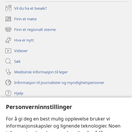
Vil du ha et besøk?
Finn et møte
(åpner
nytt
Finn et regionalt stevne
(åpner
vindu)
nytt
Hva er nytt
vindu)
Videoer
Søk
Medisinsk informasjon til leger
Informasjon til journalister og myndighetspersoner
Hjelp
Personverninnstillinger
Bidrag
(åpner
nytt
For å gi deg en best mulig opplevelse bruker vi
vindu)
Watchtower ONLINE LIBRARY™
informasjonskapsler og lignende teknologier. Noen
(åpner