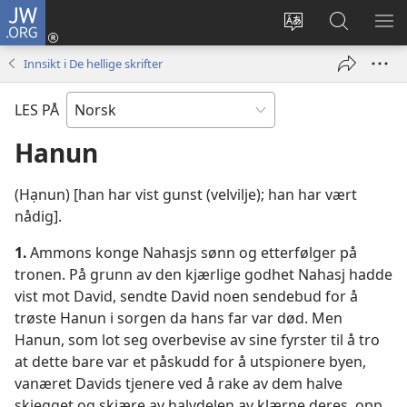
JW.ORG
Logg
inn
Endre
Søk
VIS
(åpner
språk
på
ME
Innsikt i De hellige skrifter
nytt
JW.ORG
vindu)
LES PÅ
Hanun
(Hạnun) [han har vist gunst (velvilje); han har vært
nådig].
1.
Ammons konge Nahasjs sønn og etterfølger på
tronen. På grunn av den kjærlige godhet Nahasj hadde
vist mot David, sendte David noen sendebud for å
trøste Hanun i sorgen da hans far var død. Men
Hanun, som lot seg overbevise av sine fyrster til å tro
at dette bare var et påskudd for å utspionere byen,
vanæret Davids tjenere ved å rake av dem halve
skjegget og skjære av halvdelen av klærne deres, opp