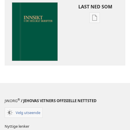
LAST NED SOM
Nedlastingsalte
for
publikasjoner
Innsikt
i
De
hellige
skrifter
®
JW.ORG
/ JEHOVAS VITNERS OFFISIELLE NETTSTED
Velg utseende
Nyttige lenker