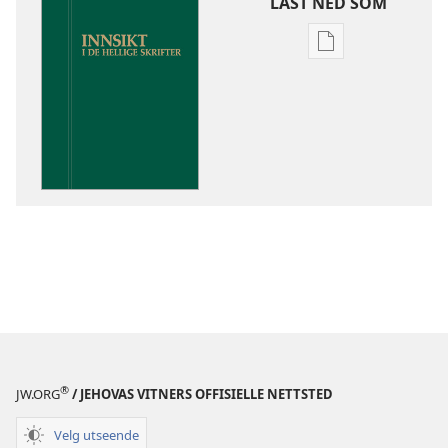
LAST NED SOM
Nedlastingsalte
for
publikasjoner
Innsikt
i
De
hellige
skrifter
®
JW.ORG
/ JEHOVAS VITNERS OFFISIELLE NETTSTED
Velg utseende