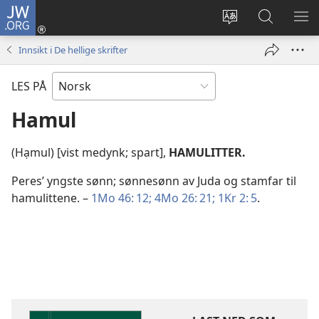
JW.ORG
Logg
inn
Endre
Søk
VIS
(åpner
språk
på
ME
Innsikt i De hellige skrifter
nytt
JW.ORG
vindu)
LES PÅ
Hamul
(Hạmul) [vist medynk; spart],
HAMULITTER.
Peres’ yngste sønn; sønnesønn av Juda og stamfar til
hamulittene. –
1Mo 46: 12;
4Mo 26: 21;
1Kr 2: 5
.