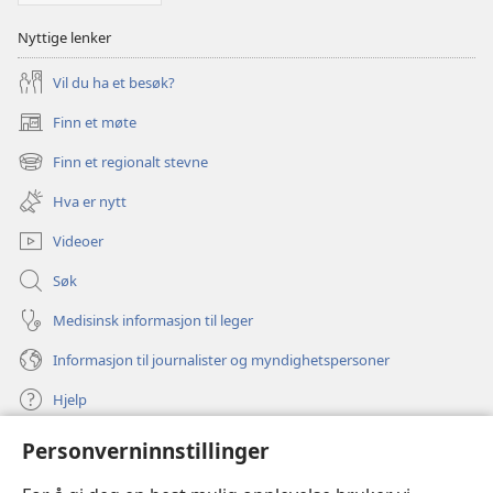
Nyttige lenker
Vil du ha et besøk?
Finn et møte
(åpner
nytt
Finn et regionalt stevne
(åpner
vindu)
nytt
Hva er nytt
vindu)
Videoer
Søk
Medisinsk informasjon til leger
Informasjon til journalister og myndighetspersoner
Hjelp
Personverninnstillinger
Bidrag
(åpner
nytt