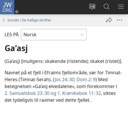
JW.ORG
Logg
inn
Endre
Søk
VIS
(åpner
språk
på
ME
Innsikt i De hellige skrifter
nytt
JW.ORG
vindu)
LES PÅ
Ga’asj
(Gạ’asj) [muligens: skakende (ristende); skaket (ristet)].
Navnet på et fjell i Efraims fjellområde, sør for Timnat-
Heres (Timnat-Serah). (
Jos 24: 30;
Dom 2: 9
) Med
betegnelsen «Ga’asj-elvedalene», som forekommer i
2. Samuelsbok 23: 30 og
1. Krønikebok 11: 32
, siktes
det tydeligvis til raviner ved dette fjellet.