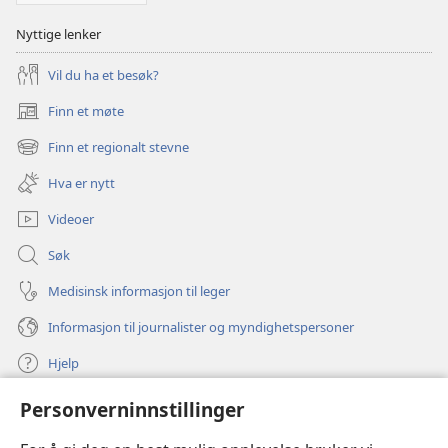
Nyttige lenker
Vil du ha et besøk?
Finn et møte
(åpner
nytt
Finn et regionalt stevne
(åpner
vindu)
nytt
Hva er nytt
vindu)
Videoer
Søk
Medisinsk informasjon til leger
Informasjon til journalister og myndighetspersoner
Hjelp
Personverninnstillinger
Bidrag
(åpner
nytt