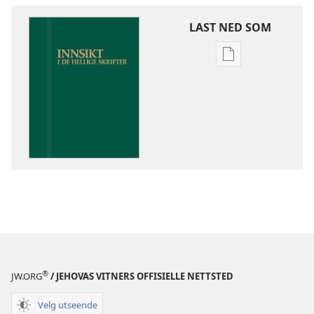
LAST NED SOM
Nedlastingsalte
for
publikasjoner
Innsikt
i
De
hellige
skrifter
®
JW.ORG
/ JEHOVAS VITNERS OFFISIELLE NETTSTED
Velg utseende