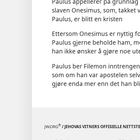
Paulus appellerer på grunnlag a
slaven Onesimus, som, takket
Paulus, er blitt en kristen
Ettersom Onesimus er nyttig fo
Paulus gjerne beholde ham, m
han ikke ønsker å gjøre noe u
Paulus ber Filemon inntrengen
som om han var apostelen selv, og
gjøre enda mer enn det han bl
®
JW.ORG
/ JEHOVAS VITNERS OFFISIELLE NETTST