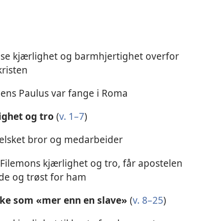
ise kjærlighet og barmhjertighet overfor
kristen
mens Paulus var fange i Roma
ighet og tro
(
v. 1–7
)
 elsket bror og medarbeider
Filemons kjærlighet og tro, får apostelen
lede og trøst for ham
ake som «mer enn en slave»
(
v. 8–25
)