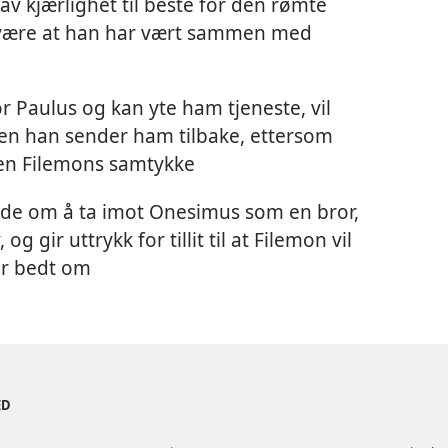
v kjærlighet til beste for den rømte
 være at han har vært sammen med
r Paulus og kan yte ham tjeneste, vil
en han sender ham tilbake, ettersom
ten Filemons samtykke
de om å ta imot Onesimus som en bror,
 gir uttrykk for tillit til at Filemon vil
ir bedt om
ED