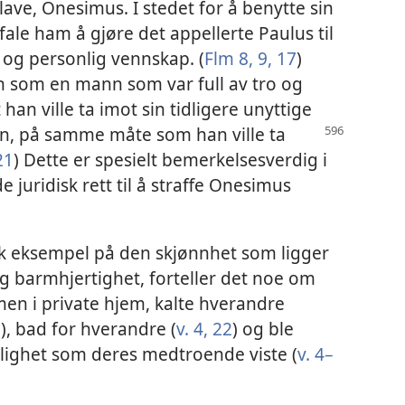
slave, Onesimus. I stedet for å benytte sin
ale ham å gjøre det appellerte Paulus til
 og personlig vennskap. (
Flm 8, 9,
17
)
n som en mann som var full av tro og
t han ville ta imot sin tidligere unyttige
ten, på samme måte som han ville ta
21
) Dette er spesielt bemerkelsesverdig i
 juridisk rett til å straffe Onesimus
isk eksempel på den skjønnhet som ligger
 og barmhjertighet, forteller det noe om
en i private hjem, kalte hverandre
0
), bad for hverandre (
v. 4,
22
) og ble
lighet som deres medtroende viste (
v. 4–