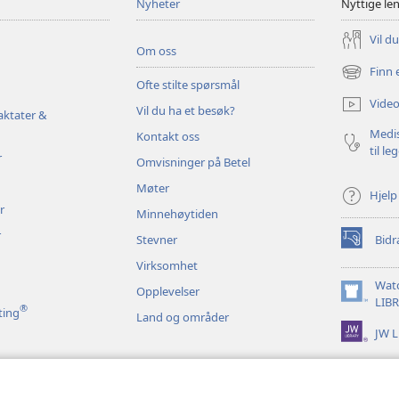
Nyheter
Nyttige le
Vil d
Om oss
Finn 
(åpner
Ofte stilte spørsmål
nytt
Video
Vil du ha et besøk?
vindu)
aktater &
Medis
Kontakt oss
til le
r
Omvisninger på Betel
Møter
Hjelp
r
Minnehøytiden
r
Stevner
Bidr
(åpner
nytt
Virksomhet
vindu)
Wat
Opplevelser
(åpner
LIB
®
ting
Land og områder
nytt
JW L
vindu)