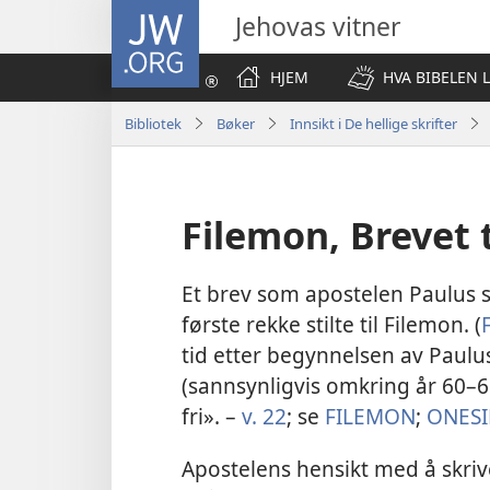
JW.ORG
Jehovas vitner
HJEM
HVA BIBELEN 
Bibliotek
Bøker
Innsikt i De hellige skrifter
Filemon, Brevet t
Et brev som apostelen Paulus 
første rekke stilte til Filemon. (
tid etter begynnelsen av Paulu
(sannsynligvis omkring år 60–61 
fri». –
v. 22
; se
FILEMON
;
ONES
Apostelens hensikt med å skri