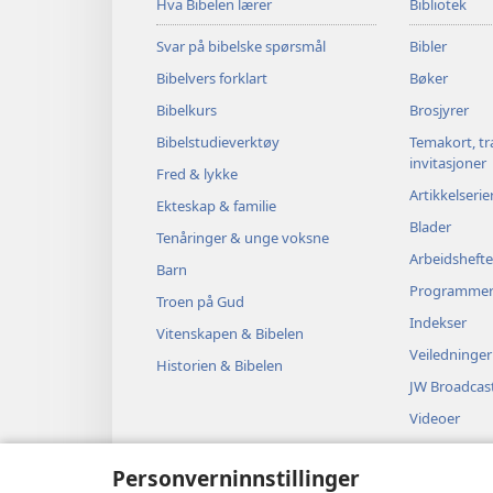
Hva Bibelen lærer
Bibliotek
Svar på bibelske spørsmål
Bibler
Bibelvers forklart
Bøker
Bibelkurs
Brosjyrer
Bibelstudieverktøy
Temakort, tr
invitasjoner
Fred & lykke
Artikkelserie
Ekteskap & familie
Blader
Tenåringer & unge voksne
Arbeidshefte
Barn
Programme
Troen på Gud
Indekser
Vitenskapen & Bibelen
Veiledninger
Historien & Bibelen
JW Broadcas
Videoer
Musikk
Personverninnstillinger
Hørespill