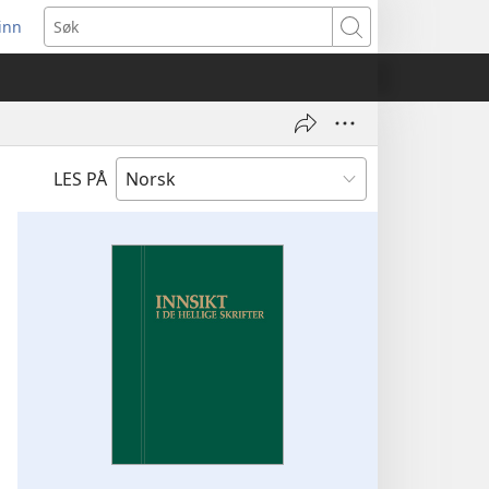
inn
ner
Søk
t
du)
LES PÅ