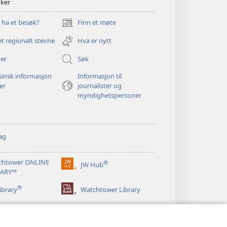
nker
u ha et besøk?
Finn et møte
(åpner
nytt
et regionalt stevne
Hva er nytt
vindu)
er
Søk
insk informasjon
Informasjon til
ger
journalister og
myndighetspersoner
ag
chtower ONLINE
®
JW Hub
(åpner
RARY™
nytt
®
vindu)
ibrary
Watchtower Library