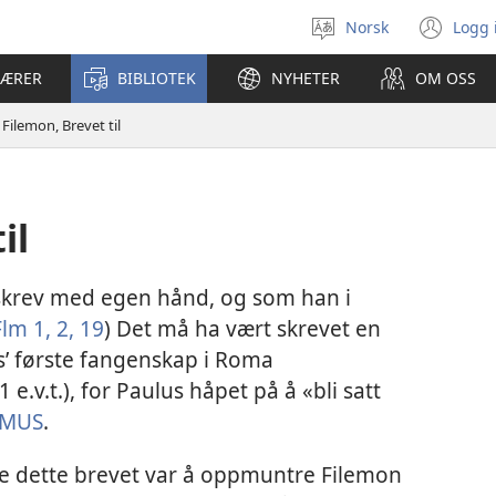
Norsk
Logg 
Velg
(åp
språk
nyt
LÆRER
BIBLIOTEK
NYHETER
OM OSS
vin
Filemon, Brevet til
il
skrev med egen hånd, og som han i
Flm 1, 2,
19
) Det må ha vært skrevet en
s’ første fangenskap i Roma
e.v.t.), for Paulus håpet på å «bli satt
IMUS
.
ve dette brevet var å oppmuntre Filemon