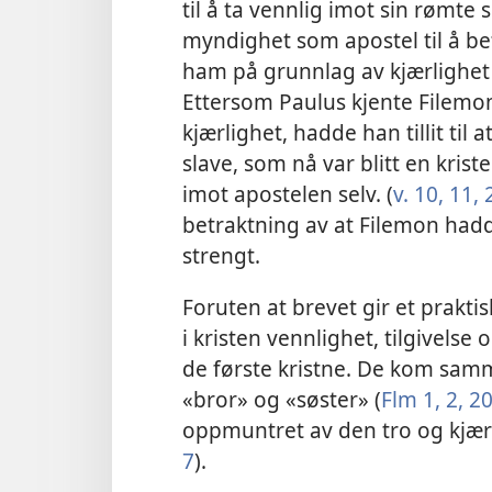
til å ta vennlig imot sin rømte 
myndighet som apostel til å bef
ham på grunnlag av kjærlighet
Ettersom Paulus kjente Filemo
kjærlighet, hadde han tillit til a
slave,
som nå var blitt en kris
imot apostelen selv. (
v. 10, 11,
betraktning av at Filemon hadde
strengt.
Foruten at brevet gir et prakt
i kristen vennlighet, tilgivelse
de første kristne. De kom samm
«bror» og «søster» (
Flm 1, 2,
2
oppmuntret av den tro og kjær
7
).