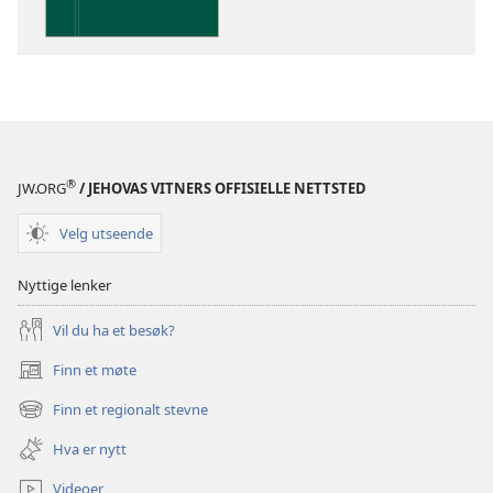
De
hellige
skrifter
®
JW.ORG
/ JEHOVAS VITNERS OFFISIELLE NETTSTED
Velg utseende
Nyttige lenker
Vil du ha et besøk?
Finn et møte
(åpner
nytt
Finn et regionalt stevne
(åpner
vindu)
nytt
Hva er nytt
vindu)
Videoer