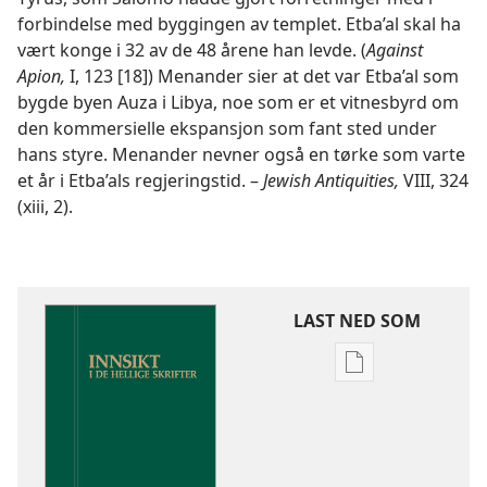
forbindelse med byggingen av templet. Etba’al skal ha
vært konge i 32 av de 48 årene han levde. (
Against
Apion,
I, 123 [18]) Menander sier at det var Etba’al som
bygde byen Auza i Libya, noe som er et vitnesbyrd om
den kommersielle ekspansjon som fant sted under
hans styre. Menander nevner også en tørke som varte
et år i Etba’als regjeringstid. –
Jewish Antiquities,
VIII, 324
(xiii, 2).
LAST NED SOM
Nedlastingsalte
for
publikasjoner
Innsikt
i