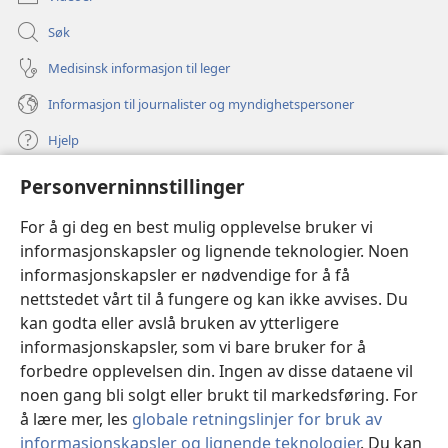
Søk
Medisinsk informasjon til leger
Informasjon til journalister og myndighetspersoner
Hjelp
Personverninnstillinger
Bidrag
(åpner
nytt
For å gi deg en best mulig opplevelse bruker vi
vindu)
Watchtower ONLINE LIBRARY™
informasjonskapsler og lignende teknologier. Noen
(åpner
informasjonskapsler er nødvendige for å få
nytt
®
JW Hub
vindu)
nettstedet vårt til å fungere og kan ikke avvises. Du
(åpner
nytt
kan godta eller avslå bruken av ytterligere
®
JW Library
vindu)
informasjonskapsler, som vi bare bruker for å
forbedre opplevelsen din. Ingen av disse dataene vil
Watchtower Library
noen gang bli solgt eller brukt til markedsføring. For
å lære mer, les
globale retningslinjer for bruk av
informasjonskapsler og lignende teknologier
. Du kan