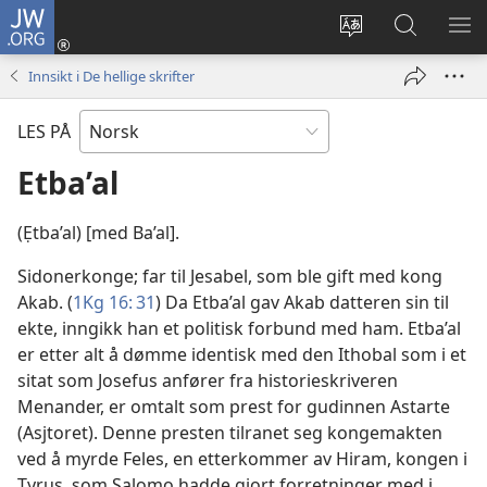
JW.ORG
Logg
inn
Endre
Søk
VIS
(åpner
språk
på
ME
Innsikt i De hellige skrifter
nytt
JW.ORG
vindu)
LES PÅ
Etba’al
(Ẹtba’al) [med Ba’al].
Sidonerkonge; far til Jesabel, som ble gift med kong
Akab. (
1Kg 16: 31
) Da Etba’al gav Akab datteren sin til
ekte, inngikk han et politisk forbund med ham. Etba’al
er etter alt å dømme identisk med den Ithobal som i et
sitat som Josefus anfører fra historieskriveren
Menander, er omtalt som prest for gudinnen Astarte
(Asjtoret). Denne presten tilranet seg kongemakten
ved å myrde Feles, en etterkommer av Hiram, kongen i
Tyrus, som Salomo hadde gjort forretninger med i