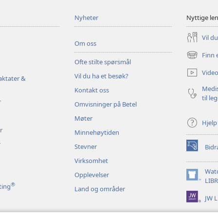
Nyheter
Nyttige le
Vil d
Om oss
Finn 
(åpner
Ofte stilte spørsmål
nytt
Video
Vil du ha et besøk?
vindu)
aktater &
Medis
Kontakt oss
til le
r
Omvisninger på Betel
Møter
Hjelp
r
Minnehøytiden
r
Stevner
Bidr
(åpner
nytt
Virksomhet
vindu)
Wat
Opplevelser
(åpner
LIB
®
ting
Land og områder
nytt
JW L
vindu)