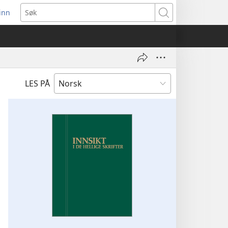
inn
ner
Søk
t
du)
LES PÅ