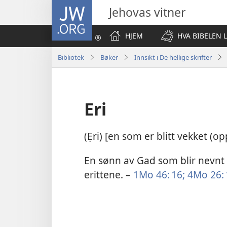
JW.ORG
Jehovas vitner
HJEM
HVA BIBELEN 
Bibliotek
Bøker
Innsikt i De hellige skrifter
Eri
(Ẹri) [en som er blitt vekket (op
En sønn av Gad som blir nevnt 
erittene. –
1Mo 46: 16;
4Mo 26: 