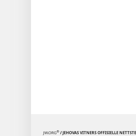
®
JW.ORG
/ JEHOVAS VITNERS OFFISIELLE NETTST