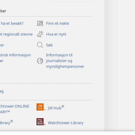
nker
u ha et besøk?
Finn et møte
(åpner
nytt
et regionalt stevne
Hva er nytt
vindu)
er
Søk
insk informasjon
Informasjon til
ger
journalister og
myndighetspersoner
ag
chtower ONLINE
®
JW Hub
(åpner
RARY™
nytt
®
vindu)
ibrary
Watchtower Library