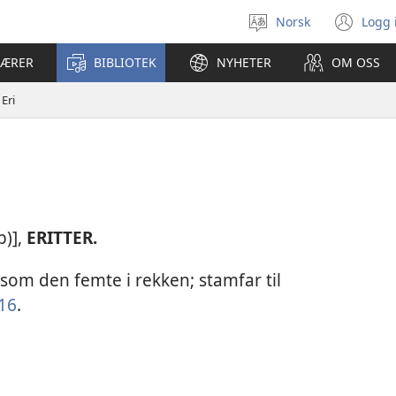
Norsk
Logg 
Velg
(åp
språk
nyt
LÆRER
BIBLIOTEK
NYHETER
OM OSS
vin
Eri
p)],
ERITTER.
som den femte i rekken; stamfar til
16
.