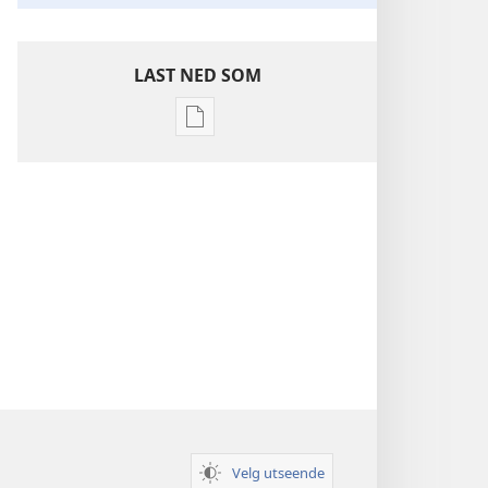
LAST NED SOM
Nedlastingsalternativer
for
publikasjoner
Innsikt
i
De
hellige
skrifter
Velg utseende