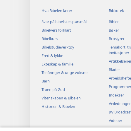
Hva Bibelen lærer
Bibliotek
Svar på bibelske spørsmål
Bibler
Bibelvers forklart
Bøker
Bibelkurs
Brosjyrer
Bibelstudieverktøy
Temakort, tr
invitasjoner
Fred & lykke
Artikkelserie
Ekteskap & familie
Blader
Tenåringer & unge voksne
Arbeidshefte
Barn
Programme
Troen på Gud
Indekser
Vitenskapen & Bibelen
Veiledninger
Historien & Bibelen
JW Broadcas
Videoer
Musikk