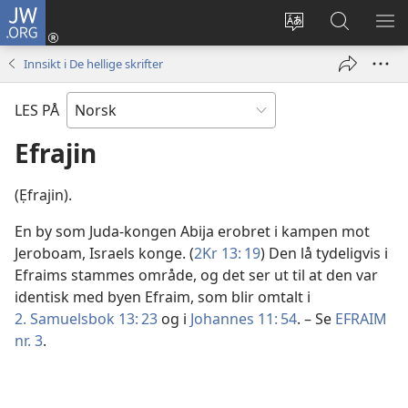
JW.ORG
Logg
inn
Endre
Søk
VIS
(åpner
språk
på
ME
Innsikt i De hellige skrifter
nytt
JW.ORG
vindu)
LES PÅ
Efrajin
(Ẹfrajin).
En by som Juda-kongen Abija erobret i kampen mot
Jeroboam, Israels konge. (
2Kr 13: 19
) Den lå tydeligvis i
Efraims stammes område, og det ser ut til at den var
identisk med byen Efraim, som blir omtalt i
2. Samuelsbok 13: 23
og i
Johannes 11: 54
. – Se
EFRAIM
nr. 3
.