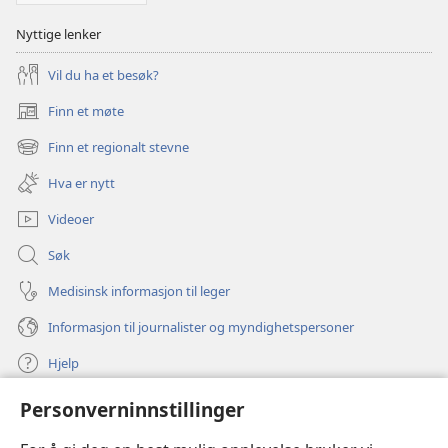
Nyttige lenker
Vil du ha et besøk?
Finn et møte
(åpner
nytt
Finn et regionalt stevne
(åpner
vindu)
nytt
Hva er nytt
vindu)
Videoer
Søk
Medisinsk informasjon til leger
Informasjon til journalister og myndighetspersoner
Hjelp
Personverninnstillinger
Bidrag
(åpner
nytt