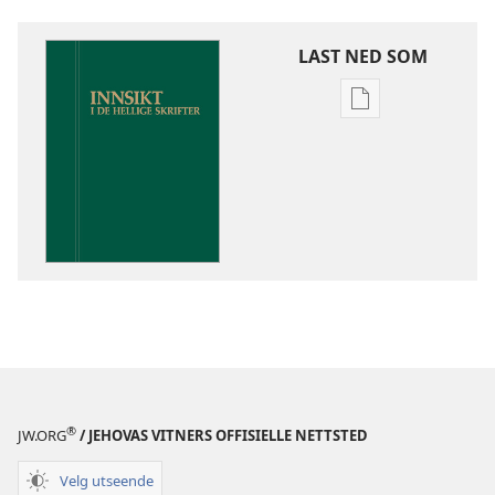
LAST NED SOM
Nedlastingsalte
for
publikasjoner
Innsikt
i
De
hellige
skrifter
®
JW.ORG
/ JEHOVAS VITNERS OFFISIELLE NETTSTED
Velg utseende