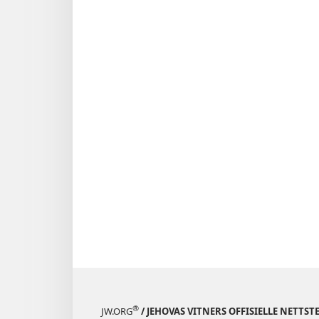
®
JW.ORG
/ JEHOVAS VITNERS OFFISIELLE NETTST