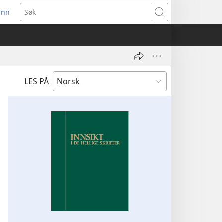
inn
ner
Søk
t
du)
LES PÅ