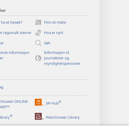
nker
u ha et besøk?
Finn et møte
(åpner
nytt
et regionalt stevne
Hva er nytt
vindu)
er
Søk
insk informasjon
Informasjon til
ger
journalister og
myndighetspersoner
ag
chtower ONLINE
®
JW Hub
(åpner
RARY™
nytt
®
vindu)
ibrary
Watchtower Library