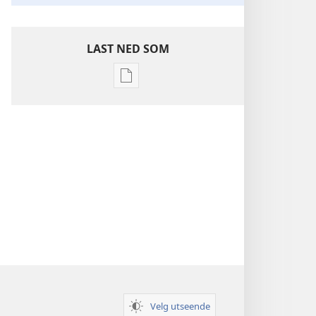
LAST NED SOM
Nedlastingsalternativer
for
publikasjoner
Innsikt
i
De
hellige
skrifter
Velg utseende