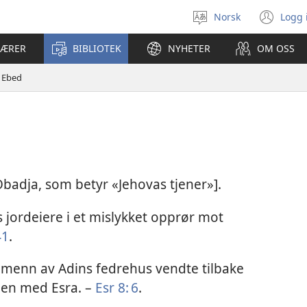
Norsk
Logg 
Velg
(åp
språk
nyt
LÆRER
BIBLIOTEK
NYHETER
OM OSS
vin
Ebed
 Obadja, som betyr «Jehovas tjener»].
s jordeiere i et mislykket opprør mot
41
.
 menn av Adins fedrehus vendte tilbake
men med Esra. –
Esr 8: 6
.