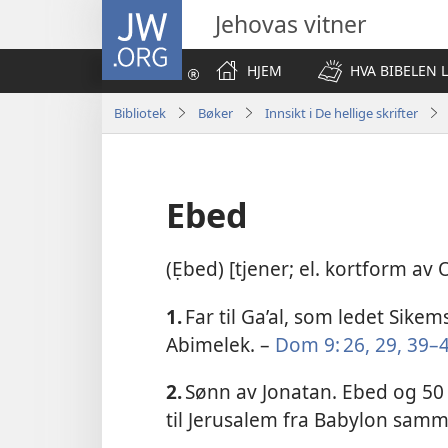
JW.ORG
Jehovas vitner
HJEM
HVA BIBELEN 
Bibliotek
Bøker
Innsikt i De hellige skrifter
Ebed
(Ẹbed) [tjener; el. kortform av
1.
Far til Ga’al, som ledet Sikem
Abimelek. –
Dom 9: 26,
29,
39–
2.
Sønn av Jonatan. Ebed og 50
til Jerusalem fra Babylon sam