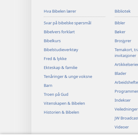
Hva Bibelen lærer
Bibliotek
Svar på bibelske spørsmål
Bibler
Bibelvers forklart
Bøker
Bibelkurs
Brosjyrer
Bibelstudieverktøy
Temakort, tr
invitasjoner
Fred & lykke
Artikkelserie
Ekteskap & familie
Blader
Tenåringer & unge voksne
Arbeidshefte
Barn
Programme
Troen på Gud
Indekser
Vitenskapen & Bibelen
Veiledninger
Historien & Bibelen
JW Broadcas
Videoer
Musikk