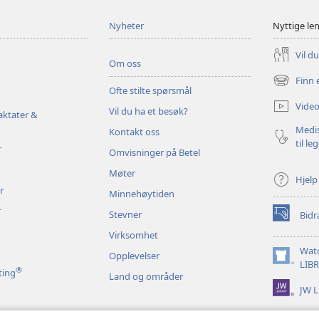
Nyheter
Nyttige le
Vil d
Om oss
Finn 
(åpner
Ofte stilte spørsmål
nytt
Video
Vil du ha et besøk?
vindu)
aktater &
Medis
Kontakt oss
til le
r
Omvisninger på Betel
Møter
Hjelp
r
Minnehøytiden
r
Stevner
Bidr
(åpner
nytt
Virksomhet
vindu)
Wat
Opplevelser
(åpner
LIB
®
ting
Land og områder
nytt
JW L
vindu)