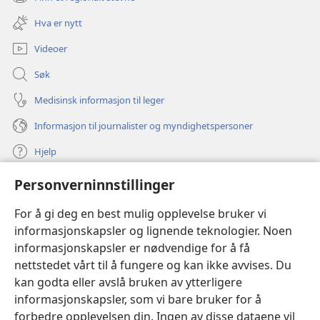
(åpner
vindu)
nytt
Hva er nytt
vindu)
Videoer
Søk
Medisinsk informasjon til leger
Informasjon til journalister og myndighetspersoner
Hjelp
Personverninnstillinger
Bidrag
(åpner
nytt
For å gi deg en best mulig opplevelse bruker vi
vindu)
Watchtower ONLINE LIBRARY™
informasjonskapsler og lignende teknologier. Noen
(åpner
informasjonskapsler er nødvendige for å få
nytt
®
JW Hub
vindu)
nettstedet vårt til å fungere og kan ikke avvises. Du
(åpner
nytt
kan godta eller avslå bruken av ytterligere
®
JW Library
vindu)
informasjonskapsler, som vi bare bruker for å
forbedre opplevelsen din. Ingen av disse dataene vil