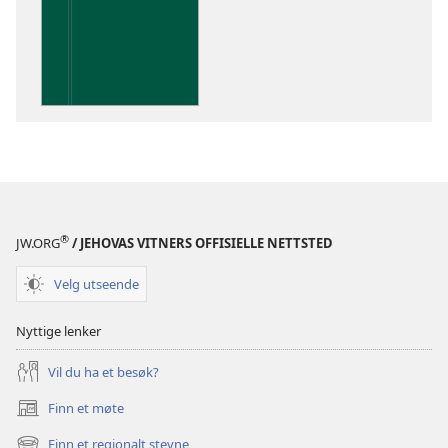
publikasjoner
Innsikt
i
De
hellige
skrifter
®
JW.ORG
/ JEHOVAS VITNERS OFFISIELLE NETTSTED
Velg utseende
Nyttige lenker
Vil du ha et besøk?
Finn et møte
(åpner
nytt
Finn et regionalt stevne