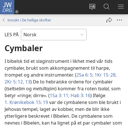
JW.ORG
Logg
inn
Endre
Søk
VIS
(åpner
språk
på
ME
Innsikt i De hellige skrifter
nytt
JW.ORG
vindu)
LES PÅ
Cymbaler
I bibelsk tid et slaginstrument i likhet med vår tids
cymbaler, brukt som akkompagnement til harpe,
trompet og andre instrumenter. (
2Sa 6: 5;
1Kr 15: 28;
2Kr 5: 12, 13
) De to hebraiske ordene for cymbaler
(
tseltselịm
og
metsiltạjim
) kommer fra roten
tsalạl,
som
betyr «ringe; dirre». (
1Sa 3: 11;
Hab 3: 16
) Ifølge
1. Krønikebok 15: 19
var de cymbalene som ble brukt i
Jehovas tempel, laget av kobber, men de blir ikke
ytterligere beskrevet i Bibelen. De cymbalene som
nevnes i Bibelen, kan ha lignet på et par cymbaler som