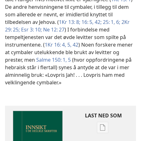
De andre henvisningene til cymbaler, i tillegg til dem
som allerede er nevnt, er imidlertid knyttet til
tilbedelsen av Jehova. (
1Kr 13: 8;
16: 5,
42;
25: 1,
6;
2Kr
29: 25;
Esr 3: 10;
Ne 12: 27
) I forbindelse med
tempeltjenesten var det øvde levitter som spilte på
instrumentene. (
1Kr 16: 4, 5,
42
) Noen forskere mener
at cymbaler utelukkende ble brukt av levitter og
prester, men
Salme 150: 1,
5
(hvor oppfordringene på
hebraisk står i flertall) synes å antyde at de var i mer
alminnelig bruk: «Lovpris Jah! . . . Lovpris ham med
velklingende cymbaler.»
LAST NED SOM
Nedlastingsalte
for