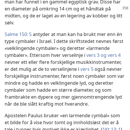
man har funnet i en gammel egyptisk grav. Disse har
en diameter på omkring
14 cm og et håndtak på
midten, og de er laget av en legering av kobber og litt
sølv.
Salme 150: 5
antyder at man kan ha brukt mer enn én
type cymbaler i Israel. I dette skriftstedet nevnes først
«velklingende cymbaler» og deretter «larmende
cymbaler». Ettersom hver verselinje i
vers 3 og vers 4
nevner ett eller flere forskjellige musikkinstrumenter,
er det mulig at de to verselinjene i
vers 5
også nevner
forskjellige instrumenter, først noen cymbaler som var
mindre og hadde en velklingende lyd, og deretter
cymbaler som hadde en større diameter, og som
frambrakte en dypere og mer gjennomtrengende lyd
når de ble slått kraftig mot hverandre.
Apostelen Paulus bruker «en larmende cymbal» som
et bilde for å vise hvor tomt og innholdsløst det er å
tale i tunger hvis motivet ikke er kjærlighet. (
1Kt 13: 1
)