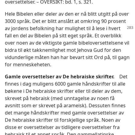
oversettelser. – OVERSIKT: bd. 1, s. 321.
Hele Bibelen eller deler av den er nå blitt utgitt på over
3000 språk. Det er blitt anslått at omkring 90 prosent
av jordens befolkning har mulighet til å lese
i hvert
fall en del av Bibelen på sitt eget språk. Et overblikk
over noen av de viktigste gamle bibeloversettelsene vil
bidra til økt takknemlighet mot Jehova Gud for den
vidunderlige måten han har bevart sitt Ord på, til gagn
for menneskeheten.
Gamle oversettelser av De hebraiske skrifter.
Det
finnes i dag muligens 6000 gamle håndskrifter til alle
bøkene i De hebraiske skrifter eller til deler av dem,
skrevet på hebraisk (med unntagelse av noen få
avsnitt som er skrevet på arameisk). Dessuten finnes
det mange håndskrifter med gamle oversettelser av
De hebraiske skrifter til forskjellige språk. Noen av
disse er oversettelser av tidligere oversettelser fra
hebraisk til et annet språk. Den gammellatinske