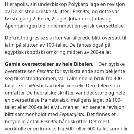
Hierapolis, sin underbiskop Polykarp lage en revisjon
av De kristne greske skrifter i
Peshitta,
og dette var
første gang 2. Peter, 2. og 3. Johannes, Judas og
Åpenbaringen ble innlemmet i en syrisk oversettelse.
De kristne greske skrifter var allerede blitt oversatt til
latin på slutten av 100-tallet. De fantes også på
egyptisk (koptisk) omkring midten av 200-tallet.
Gamle oversettelser av hele Bibelen.
Den syriske
oversettelsen
Peshitta
for syrisktalende som bekjente
seg til kristendommen, var i alminnelig bruk fra 400-
tallet e.v.t. «Peshitta» betyr «enkel». Den delen som
omfatter De hebraiske skrifter, var i det store og hele
en oversettelse fra hebraisk, muligens laget på 100-
tallet eller 200-tallet e.v.t., men er i en senere revisjon
blitt sammenholdt med
Septuaginta.
Det finnes et
betydelig antall
Peshitta
-håndskrifter. Det mest
verdifulle er en kodeks fra 500- eller 600-tallet som blir