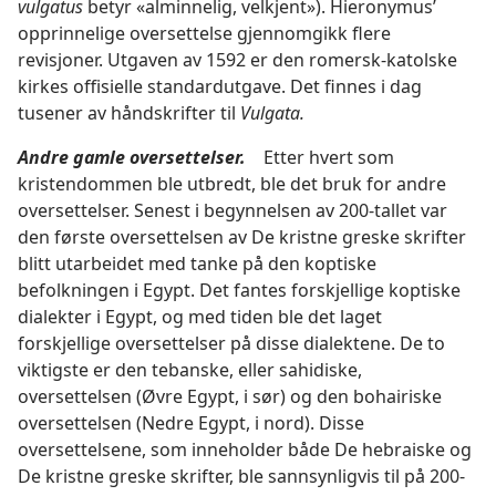
vulgatus
betyr «alminnelig, velkjent»). Hieronymus’
opprinnelige oversettelse gjennomgikk flere
revisjoner. Utgaven av 1592 er den romersk-katolske
kirkes offisielle standardutgave. Det finnes i dag
tusener av håndskrifter til
Vulgata.
Andre gamle oversettelser.
Etter hvert som
kristendommen ble utbredt, ble det bruk for andre
oversettelser. Senest i begynnelsen av 200-tallet var
den første oversettelsen av De kristne greske skrifter
blitt utarbeidet med tanke på den koptiske
befolkningen i Egypt. Det fantes forskjellige koptiske
dialekter i Egypt, og med tiden ble det laget
forskjellige oversettelser på disse dialektene. De to
viktigste er den tebanske, eller sahidiske,
oversettelsen (Øvre Egypt, i sør) og den bohairiske
oversettelsen (Nedre Egypt, i nord). Disse
oversettelsene, som inneholder både De hebraiske og
De kristne greske skrifter, ble sannsynligvis til på 200-