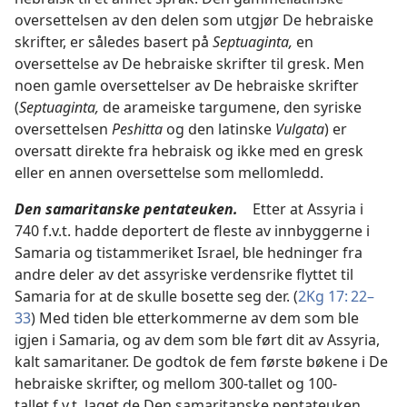
oversettelsen av den delen som utgjør De hebraiske
skrifter, er således basert på
Septuaginta,
en
oversettelse av De hebraiske skrifter til gresk. Men
noen gamle oversettelser av De hebraiske skrifter
(
Septuaginta,
de arameiske targumene, den syriske
oversettelsen
Peshitta
og den latinske
Vulgata
) er
oversatt direkte fra hebraisk og ikke med en gresk
eller en annen oversettelse som mellomledd.
Den samaritanske pentateuken.
Etter at Assyria i
740 f.v.t. hadde deportert de fleste av innbyggerne i
Samaria og tistammeriket Israel, ble hedninger fra
andre deler av det assyriske verdensrike flyttet til
Samaria for at de skulle bosette seg der. (
2Kg 17: 22–
33
) Med tiden ble etterkommerne av dem som ble
igjen i Samaria, og av dem som ble ført dit av Assyria,
kalt samaritaner. De godtok de fem første bøkene i De
hebraiske skrifter, og mellom 300-tallet og 100-
tallet f.v.t. laget de Den samaritanske pentateuken,