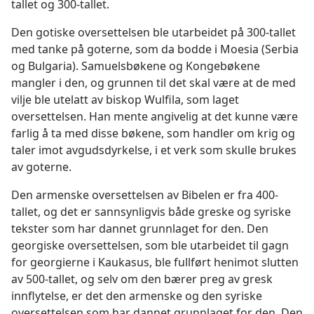
tallet og 300-tallet.
Den gotiske oversettelsen ble utarbeidet på 300-tallet
med tanke på goterne, som da bodde i Moesia (Serbia
og Bulgaria). Samuelsbøkene og Kongebøkene
mangler i den, og grunnen til det skal være at de med
vilje ble utelatt av biskop Wulfila, som laget
oversettelsen. Han mente angivelig at det kunne være
farlig å ta med disse bøkene, som handler om krig og
taler imot avgudsdyrkelse, i et verk som skulle brukes
av goterne.
Den armenske oversettelsen av Bibelen er fra 400-
tallet, og det er sannsynligvis både greske og syriske
tekster som har dannet grunnlaget for den. Den
georgiske oversettelsen, som ble utarbeidet til gagn
for georgierne i Kaukasus, ble fullført henimot slutten
av 500-tallet, og selv om den bærer preg av gresk
innflytelse, er det den armenske og den syriske
oversettelsen som har dannet grunnlaget for den. Den