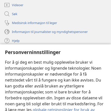
Videoer
Søk
Medisinsk informasjon til leger
Informasjon til journalister og myndighetspersoner
Hjelp
Personverninnstillinger
Bidrag
(åpner
nytt
For å gi deg en best mulig opplevelse bruker vi
vindu)
Watchtower ONLINE LIBRARY™
informasjonskapsler og lignende teknologier. Noen
(åpner
informasjonskapsler er nødvendige for å få
nytt
®
JW Hub
vindu)
nettstedet vårt til å fungere og kan ikke avvises. Du
(åpner
nytt
kan godta eller avslå bruken av ytterligere
®
JW Library
vindu)
informasjonskapsler, som vi bare bruker for å
forbedre opplevelsen din. Ingen av disse dataene vil
Watchtower Library
noen gang bli solgt eller brukt til markedsføring. For
å lære mer, les
globale retningslinjer for bruk av