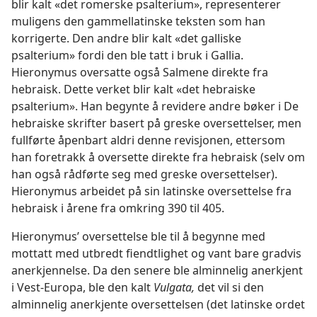
blir kalt «det romerske psalterium», representerer
muligens den gammellatinske teksten som han
korrigerte. Den andre blir kalt «det galliske
psalterium» fordi den ble tatt i bruk i Gallia.
Hieronymus oversatte også Salmene direkte fra
hebraisk. Dette verket blir kalt «det hebraiske
psalterium». Han begynte å revidere andre bøker i De
hebraiske skrifter basert på greske oversettelser, men
fullførte åpenbart aldri denne revisjonen, ettersom
han foretrakk å oversette direkte fra hebraisk (selv om
han også rådførte seg med greske oversettelser).
Hieronymus arbeidet på sin latinske oversettelse fra
hebraisk i årene fra omkring 390 til 405.
Hieronymus’ oversettelse ble til å begynne med
mottatt med utbredt fiendtlighet og vant bare gradvis
anerkjennelse. Da den senere ble alminnelig anerkjent
i Vest-Europa, ble den kalt
Vulgata,
det vil si den
alminnelig anerkjente oversettelsen (det latinske ordet