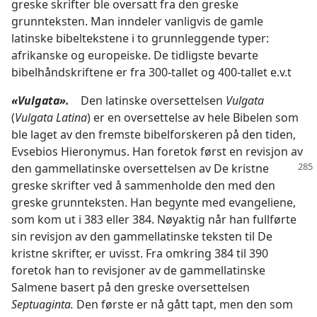
greske skrifter ble oversatt fra den greske
grunnteksten. Man inndeler vanligvis de gamle
latinske bibeltekstene i to grunnleggende typer:
afrikanske og europeiske. De tidligste bevarte
bibelhåndskriftene er fra 300-tallet og 400-tallet e.v.t
«Vulgata».
Den latinske oversettelsen
Vulgata
(
Vulgata Latina
) er en oversettelse av hele Bibelen som
ble laget av den fremste bibelforskeren på den tiden,
Evsebios Hieronymus. Han foretok først en revisjon av
den gammellatinske
oversettelsen av De kristne
greske skrifter ved å sammenholde den med den
greske grunnteksten. Han begynte med evangeliene,
som kom ut i 383 eller 384. Nøyaktig når han fullførte
sin revisjon av den gammellatinske teksten til De
kristne skrifter, er uvisst. Fra omkring 384 til 390
foretok han to revisjoner av de gammellatinske
Salmene basert på den greske oversettelsen
Septuaginta.
Den første er nå gått tapt, men den som