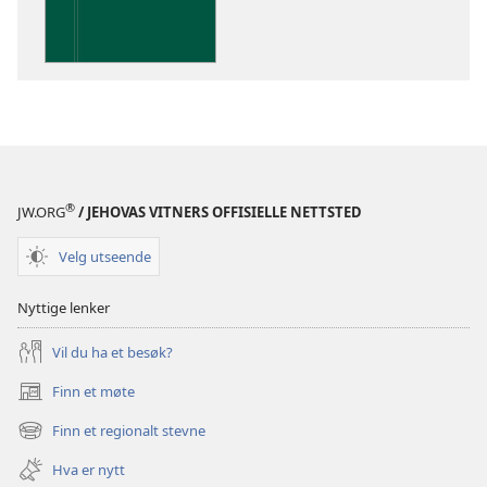
i
De
hellige
skrifter
®
JW.ORG
/ JEHOVAS VITNERS OFFISIELLE NETTSTED
Velg utseende
Nyttige lenker
Vil du ha et besøk?
Finn et møte
(åpner
nytt
Finn et regionalt stevne
(åpner
vindu)
nytt
Hva er nytt
vindu)