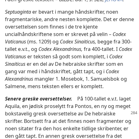
Septuaginta
er bevart i mange håndskrifter, noen
fragmentariske, andre nesten komplette. Det er denne
oversettelsen som finnes i de tre kjente
uncialhåndskriftene som er skrevet på velin –
Codex
Vaticanus
(ms. 1209) og
Codex Sinaiticus,
begge fra 300-
tallet e.v.t., og
Codex Alexandrinus,
fra 400-tallet. I
Codex
Vaticanus
er teksten så godt som komplett, i
Codex
Sinaiticus
er en del av De hebraiske skrifter som en
gang var med i håndskriftet, gått tapt, og i
Codex
Alexandrinus
mangler 1. Mosebok, 1. Samuelsbok og
Salmene, mens teksten ellers er komplett.
Senere greske oversettelser.
På 100-tallet e.v.t. laget
Aquila, en jødisk proselytt fra Pontos, en ny og meget
bokstavelig gresk oversettelse
av De hebraiske
skrifter. Bortsett fra at det finnes noen fragmenter og
noen sitater fra den hos enkelte tidlige skribenter, er
den gått tapt. En annen gresk oversettelse fra det