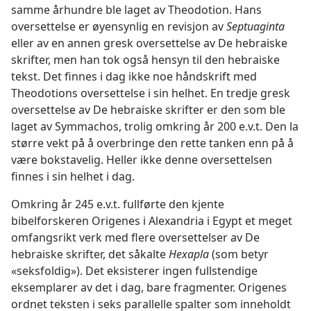
samme århundre ble laget av Theodotion. Hans
oversettelse er øyensynlig en revisjon av
Septuaginta
eller av en annen gresk oversettelse av De hebraiske
skrifter, men han tok også hensyn til den hebraiske
tekst. Det finnes i dag ikke noe håndskrift med
Theodotions oversettelse i sin helhet. En tredje gresk
oversettelse av De hebraiske skrifter er den som ble
laget av Symmachos, trolig omkring år 200 e.v.t. Den la
større vekt på å overbringe den rette tanken enn på å
være bokstavelig. Heller ikke denne oversettelsen
finnes i sin helhet i dag.
Omkring år 245 e.v.t. fullførte den kjente
bibelforskeren Origenes i Alexandria i Egypt et meget
omfangsrikt verk med flere oversettelser av De
hebraiske skrifter, det såkalte
Hexapla
(som betyr
«seksfoldig»). Det eksisterer ingen fullstendige
eksemplarer av det i dag, bare fragmenter. Origenes
ordnet teksten i seks parallelle spalter som inneholdt