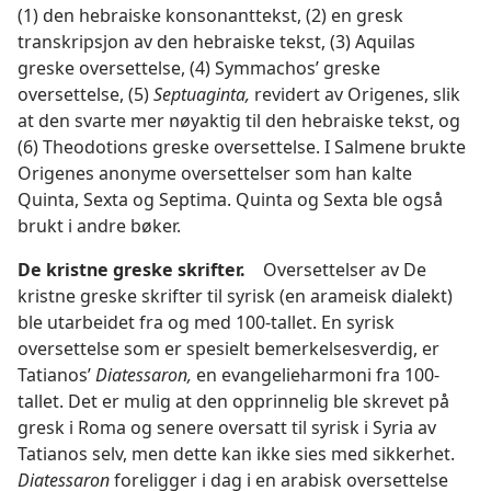
(1) den hebraiske konsonanttekst, (2) en gresk
transkripsjon av den hebraiske tekst, (3) Aquilas
greske oversettelse, (4) Symmachos’ greske
oversettelse, (5)
Septuaginta,
revidert av Origenes, slik
at den svarte mer nøyaktig til den hebraiske tekst, og
(6) Theodotions greske oversettelse. I Salmene brukte
Origenes anonyme oversettelser som han kalte
Quinta, Sexta og Septima. Quinta og Sexta ble også
brukt i andre bøker.
De kristne greske skrifter.
Oversettelser av De
kristne greske skrifter til syrisk (en arameisk dialekt)
ble utarbeidet fra og med 100-tallet. En syrisk
oversettelse som er spesielt bemerkelsesverdig, er
Tatianos’
Diatessaron,
en evangelieharmoni fra 100-
tallet. Det er mulig at den opprinnelig ble skrevet på
gresk i Roma og senere oversatt til syrisk i Syria av
Tatianos selv, men dette kan ikke sies med sikkerhet.
Diatessaron
foreligger i dag i en arabisk oversettelse