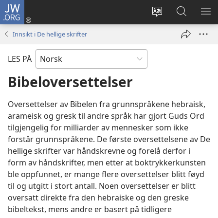
JW.ORG
Logg
inn
Endre
Søk
VIS
(åpner
språk
på
ME
Innsikt i De hellige skrifter
nytt
JW.ORG
vindu)
LES PÅ
Bibeloversettelser
Oversettelser av Bibelen fra grunnspråkene hebraisk,
arameisk og gresk til andre språk har gjort Guds Ord
tilgjengelig for milliarder av mennesker som ikke
forstår grunnspråkene. De første oversettelsene av De
hellige skrifter var håndskrevne og forelå derfor i
form av håndskrifter, men etter at boktrykkerkunsten
ble oppfunnet, er mange flere oversettelser blitt føyd
til og utgitt i stort antall. Noen oversettelser er blitt
oversatt direkte fra den hebraiske og den greske
bibeltekst, mens andre er basert på tidligere