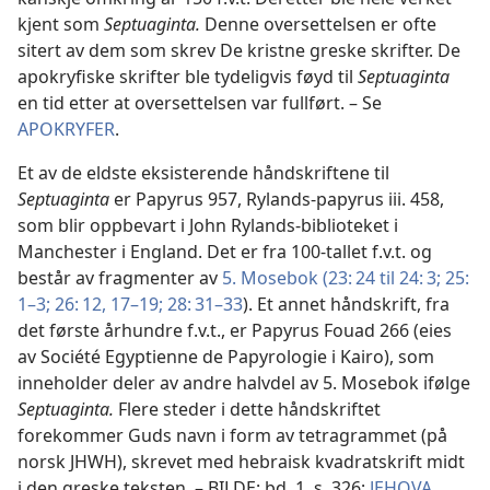
kjent som
Septuaginta.
Denne oversettelsen er ofte
sitert av dem som skrev De kristne greske skrifter. De
apokryfiske skrifter ble tydeligvis føyd til
Septuaginta
en tid etter at oversettelsen var fullført. – Se
APOKRYFER
.
Et av de eldste eksisterende håndskriftene til
Septuaginta
er Papyrus 957, Rylands-papyrus iii. 458,
som blir oppbevart i John Rylands-biblioteket i
Manchester i England. Det er fra 100-tallet f.v.t. og
består av fragmenter av
5. Mosebok (23: 24 til 24: 3;
25:
1–3;
26: 12,
17–19;
28: 31–33
). Et annet håndskrift, fra
det første århundre f.v.t., er Papyrus Fouad 266 (eies
av Société Egyptienne de Papyrologie i Kairo), som
inneholder deler av andre halvdel av 5. Mosebok ifølge
Septuaginta.
Flere steder i dette håndskriftet
forekommer Guds navn i form av tetragrammet (på
norsk JHWH), skrevet med hebraisk kvadratskrift midt
i den greske teksten. – BILDE: bd. 1, s. 326;
JEHOVA
.