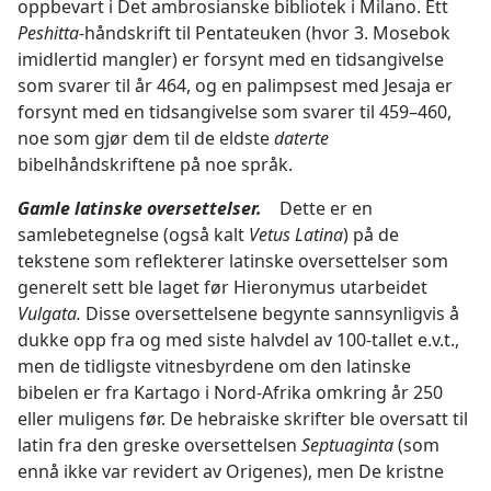
oppbevart i Det ambrosianske bibliotek i Milano. Ett
Peshitta
-håndskrift til Pentateuken (hvor 3. Mosebok
imidlertid mangler) er forsynt med en tidsangivelse
som svarer til år 464, og en palimpsest med Jesaja er
forsynt med en tidsangivelse som svarer til 459–460,
noe som gjør dem til de eldste
daterte
bibelhåndskriftene på noe språk.
Gamle latinske oversettelser.
Dette er en
samlebetegnelse (også kalt
Vetus Latina
) på de
tekstene som reflekterer latinske oversettelser som
generelt sett ble laget før Hieronymus utarbeidet
Vulgata.
Disse oversettelsene begynte sannsynligvis å
dukke opp fra og med siste halvdel av 100-tallet e.v.t.,
men de tidligste vitnesbyrdene om den latinske
bibelen er fra Kartago i Nord-Afrika omkring år 250
eller muligens før. De hebraiske skrifter ble oversatt til
latin fra den greske oversettelsen
Septuaginta
(som
ennå ikke var revidert av Origenes), men De kristne