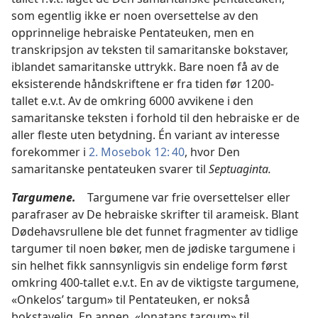
som egentlig ikke er noen oversettelse av den
opprinnelige hebraiske Pentateuken, men en
transkripsjon av teksten til samaritanske bokstaver,
iblandet samaritanske uttrykk. Bare noen få av de
eksisterende håndskriftene er fra tiden før 1200-
tallet e.v.t. Av de omkring 6000 avvikene i den
samaritanske teksten i forhold til den hebraiske er de
aller fleste uten betydning. Én variant av interesse
forekommer i
2. Mosebok 12: 40
, hvor Den
samaritanske pentateuken svarer til
Septuaginta.
Targumene.
Targumene var frie oversettelser eller
parafraser av De hebraiske skrifter til arameisk. Blant
Dødehavsrullene ble det funnet fragmenter av tidlige
targumer til noen bøker, men de jødiske targumene i
sin helhet fikk sannsynligvis sin endelige form først
omkring 400-tallet e.v.t. En av de viktigste targumene,
«Onkelos’ targum» til Pentateuken, er nokså
bokstavelig. En annen, «Jonatans targum» til