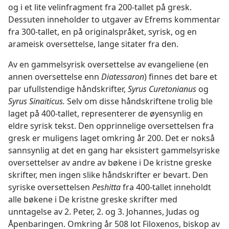
og i et lite velinfragment fra 200-tallet på gresk.
Dessuten inneholder to utgaver av Efrems kommentar
fra 300-tallet, en på originalspråket, syrisk, og en
arameisk oversettelse, lange sitater fra den.
Av en gammelsyrisk oversettelse av evangeliene (en
annen oversettelse enn
Diatessaron
) finnes det bare et
par ufullstendige håndskrifter,
Syrus Curetonianus
og
Syrus Sinaiticus.
Selv om disse håndskriftene trolig ble
laget på 400-tallet, representerer de øyensynlig en
eldre syrisk tekst. Den opprinnelige oversettelsen fra
gresk er muligens laget omkring år 200. Det er nokså
sannsynlig at det en gang har eksistert gammelsyriske
oversettelser av andre av bøkene i De kristne greske
skrifter, men ingen slike håndskrifter er bevart. Den
syriske oversettelsen
Peshitta
fra 400-tallet inneholdt
alle bøkene i De kristne greske skrifter med
unntagelse av 2. Peter, 2. og 3. Johannes, Judas og
Åpenbaringen. Omkring år 508 lot Filoxenos, biskop av