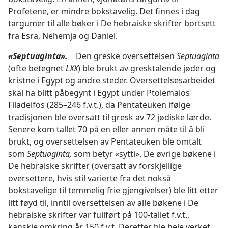
Profetene, er mindre bokstavelig. Det finnes i dag
targumer til alle bøker i De hebraiske skrifter bortsett
fra Esra, Nehemja og Daniel.
«Septuaginta».
Den greske oversettelsen
Septuaginta
(ofte betegnet
LXX
) ble brukt av gresktalende jøder og
kristne i Egypt og andre steder. Oversettelsesarbeidet
skal ha blitt påbegynt i Egypt under Ptolemaios
Filadelfos (285–246 f.v.t.), da Pentateuken ifølge
tradisjonen ble oversatt til gresk av 72 jødiske lærde.
Senere kom tallet 70 på en eller annen måte til å bli
brukt, og oversettelsen av Pentateuken ble omtalt
som
Septuaginta,
som betyr «sytti». De øvrige bøkene i
De hebraiske skrifter (oversatt av forskjellige
oversettere, hvis stil varierte fra det nokså
bokstavelige til temmelig frie gjengivelser) ble litt etter
litt føyd til, inntil oversettelsen av alle bøkene i De
hebraiske skrifter var fullført på 100-tallet f.v.t.,
kanskje omkring år 150 f.v.t. Deretter ble hele verket