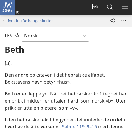
JW.ORG
Logg
inn
Endre
Søk
VIS
(åpner
språk
på
ME
Innsikt i De hellige skrifter
nytt
JW.ORG
vindu)
LES PÅ
Beth
[ב].
Den andre bokstaven i det hebraiske alfabet.
Bokstavens navn betyr «hus».
Beth er en leppelyd. Når det hebraiske skrifttegnet har
en prikk i midten, er uttalen hard, som norsk «b». Uten
prikk er uttalen bløtere, som «v».
I den hebraiske tekst begynner det innledende ordet i
hvert av de åtte versene i
Salme 119: 9–16
med denne