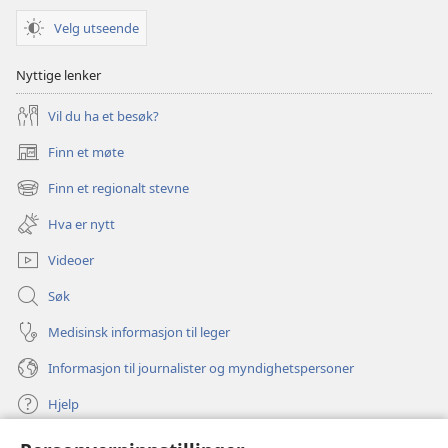
Velg utseende
Nyttige lenker
Vil du ha et besøk?
Finn et møte
(åpner
nytt
Finn et regionalt stevne
(åpner
vindu)
nytt
Hva er nytt
vindu)
Videoer
Søk
Medisinsk informasjon til leger
Informasjon til journalister og myndighetspersoner
Hjelp