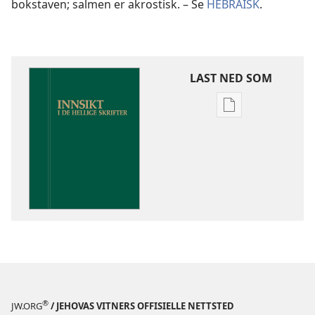
bokstaven; salmen er akrostisk. – Se
HEBRAISK
.
LAST NED SOM
Nedlastingsalte
for
publikasjoner
Innsikt
i
De
hellige
skrifter
®
JW.ORG
/ JEHOVAS VITNERS OFFISIELLE NETTSTED