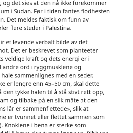
 og det sies at den nå ikke forekommer
um i Sudan. Før i tiden fantes flodhesten
en. Det meldes faktisk om funn av
er flere steder i Palestina.
gir et levende verbalt bilde av det
ot. Det er beskrevet som planteeter
ets veldige kraft og dets energi er i
d andre ord i ryggmusklene og
 hale sammenlignes med en seder.
ke er lengre enn 45–50 cm, skal dette
å den tykke halen til å stå stivt rett opp,
fram og tilbake på en slik måte at den
s lår er sammenflettede», slik at
ne er tvunnet eller flettet sammen som
). Knoklene i bena er sterke som