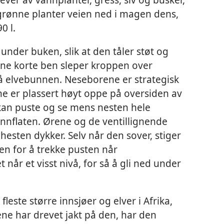
grønne planter veien ned i magen dens,
0 l.
under buken, slik at den tåler støt og
ine korte ben sleper kroppen over
på elvebunnen. Neseborene er strategisk
e er plassert høyt oppe på oversiden av
 kan puste og se mens nesten hele
nnflaten. Ørene og de ventillignende
esten dykker. Selv når den sover, stiger
en for å trekke pusten når
 når et visst nivå, for så å gli ned under
fleste større innsjøer og elver i Afrika,
e har drevet jakt på den, har den