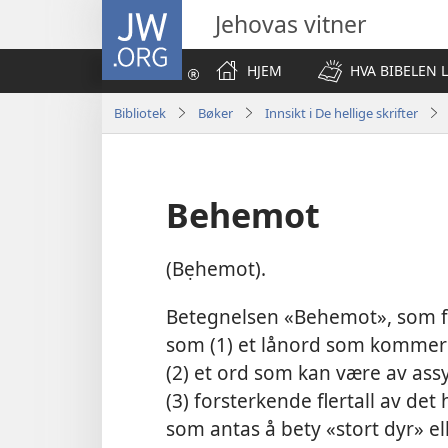
JW.ORG
Jehovas vitner
HJEM
HVA BIBELEN 
Bibliotek
Bøker
Innsikt i De hellige skrifter
Behemot
(Bẹhemot).
Betegnelsen «Behemot», som 
som (1) et lånord som kommer f
(2) et ord som kan være av ass
(3) forsterkende flertall av de
som antas å bety «stort dyr» el