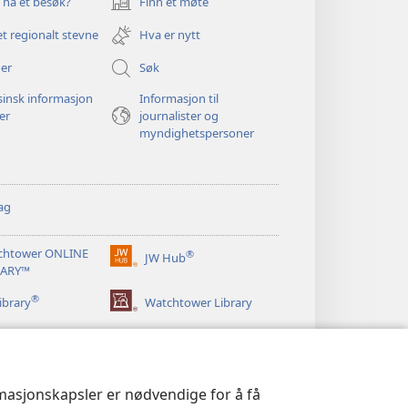
u ha et besøk?
Finn et møte
(åpner
nytt
et regionalt stevne
Hva er nytt
vindu)
er
Søk
insk informasjon
Informasjon til
ger
journalister og
myndighetspersoner
ag
chtower ONLINE
®
JW Hub
(åpner
RARY™
nytt
®
vindu)
ibrary
Watchtower Library
rmasjonskapsler er nødvendige for å få