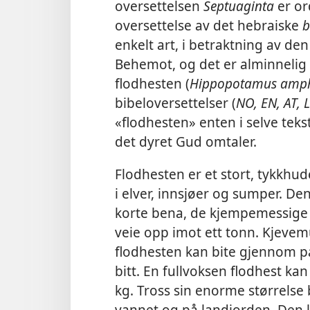
oversettelsen
Septuaginta
er o
oversettelse av det hebraiske
b
enkelt art, i betraktning av de
Behemot, og det er alminnelig
flodhesten (
Hippopotamus amph
bibeloversettelser (
NO, EN, AT, L
«flodhesten» enten i selve tekst
det dyret Gud omtaler.
Flodhesten er et stort, tykkhud
i elver, innsjøer og sumper. De
korte bena, de kjempemessige
veie opp imot ett tonn. Kjevem
flodhesten kan bite gjennom p
bitt. En fullvoksen flodhest kan
kg. Tross sin enorme størrelse
vannet og på landjorden. Den le