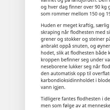
og hver dag finner over 90 kg 
som rommer mellom 150 og 19
Huden er meget kraftig, særlig 
skraping når flodhesten med s
grener og stokker og steiner 
anbrakt oppå snuten, og øynen
hodet, slik at flodhesten både
kroppen befinner seg under va
neseborene lukker seg når flodh
den automatisk opp til overflat
karbondioksidinnholdet i blodet
vann igjen.
Tidligere fantes flodhesten i de 
men som følge av at mennesken