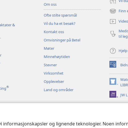
Vil d
Om oss
Finn 
(åpner
Ofte stilte spørsmål
nytt
Video
Vil du ha et besøk?
vindu)
aktater &
Medis
Kontakt oss
til le
r
Omvisninger på Betel
Møter
Hjelp
r
Minnehøytiden
r
Stevner
Bidr
(åpner
nytt
Virksomhet
vindu)
Wat
Opplevelser
(åpner
LIB
®
ting
Land og områder
nytt
JW L
vindu)
 bibelopplesninger
 vi informasjonskapsler og lignende teknologier. Noen info