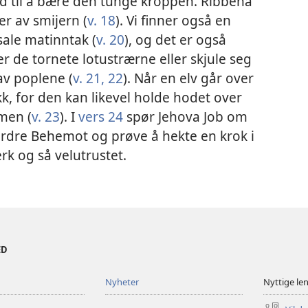
and til å bære den tunge kroppen. Ribbena
r av smijern (
v. 18
). Vi finner også en
ale matinntak (
v. 20
), og det er også
er de tornete lotustrærne eller skjule seg
av poplene (
v. 21, 22
). Når en elv går over
kk, for den kan likevel holde hodet over
men (
v. 23
). I
vers 24
spør Jehova Job om
ordre Behemot og prøve å hekte en krok i
rk og så velutrustet.
ED
Nyheter
Nyttige le