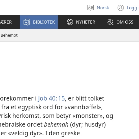
Norsk
Logg 
Velg
(åp
språk
nyt
LÆRER
BIBLIOTEK
NYHETER
OM OSS
vin
Behemot
forekommer i
Job 40: 15
, er blitt tolket
ra et egyptisk ord for «vannbøffel»,
yrisk herkomst, som betyr «monster», og
t hebraiske ordet
behemạh
(dyr; husdyr)
ler «veldig dyr». I den greske