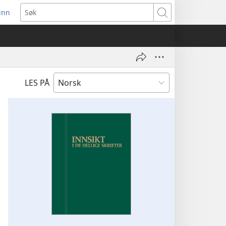
inn
ner
Søk
t
du)
LES PÅ