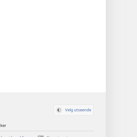
Velg utseende
nker