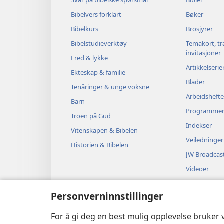
Bibelvers forklart
Bøker
Bibelkurs
Brosjyrer
Bibelstudieverktøy
Temakort, tr
invitasjoner
Fred & lykke
Artikkelserie
Ekteskap & familie
Blader
Tenåringer & unge voksne
Arbeidshefte
Barn
Programme
Troen på Gud
Indekser
Vitenskapen & Bibelen
Veiledninger
Historien & Bibelen
JW Broadcas
Videoer
Musikk
Personverninnstillinger
Hørespill
Dramatiserte
For å gi deg en best mulig opplevelse bruker