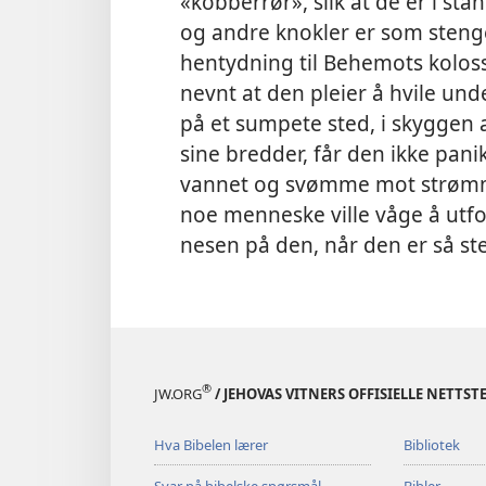
«kobberrør», slik at de er i st
og andre knokler er som stenge
hentydning til Behemots koloss
nevnt at den pleier å hvile und
på et sumpete sted, i skyggen 
sine bredder, får den ikke pani
vannet og svømme mot strøm
noe menneske ville våge å utf
nesen på den, når den er så ste
®
JW.ORG
/ JEHOVAS VITNERS OFFISIELLE NETTST
Hva Bibelen lærer
Bibliotek
Svar på bibelske spørsmål
Bibler