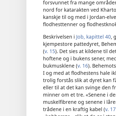
forsvunnet fra mange områder,
nord for katarakten ved Kharto
kanskje til og med i Jordan-elv
flodhesttenner og flodhestknokl
Beskrivelsen i
Job, kapittel 40
, 
kjempestore pattedyret, Behem
(
v. 15
). Det sies at kildene til d
hoftene og i bukens sener, me
bukmusklene (
v. 16
). Behemots
I og med at flodhestens hale ik
trolig forstås slik at dyret kan f
eller til at det kan svinge den 
minner om et tre. «Senene i den
muskelfibrene og senene i låre
trådene i en kraftig kabel (
v. 17