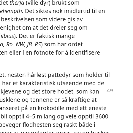
rdet
therịa
(ville dyr) brukt som
ehemọth.
Det siktes nok imidlertid til en
n beskrivelsen som videre gis av
 enighet om at det dreier seg om
ibius
). Det er faktisk mange
a, Ro, NW, JB, RS
) som har ordet
en eller i en fotnote for å identifisere
et, nesten hårløst pattedyr som holder til
n har et karakteristisk utseende med de
 kjevene og det
store hodet, som kan
usklene og tennene er så kraftige at
anseret på en krokodille med ett eneste
 bli opptil 4–5 m lang og veie opptil 3600
 beveger flodhesten seg raskt både i
ver av vannplanter, gress, siv og busker,