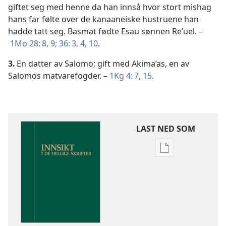
giftet seg med henne da han innså hvor stort mishag
hans far følte over de kanaaneiske hustruene han
hadde tatt seg. Basmat fødte Esau sønnen Re’uel. –
1Mo 28: 8, 9;
36: 3, 4,
10
.
3.
En datter av Salomo; gift med Akima’as, en av
Salomos matvarefogder. –
1Kg 4: 7,
15
.
LAST NED SOM
Nedlastingsalte
for
publikasjoner
Innsikt
i
De