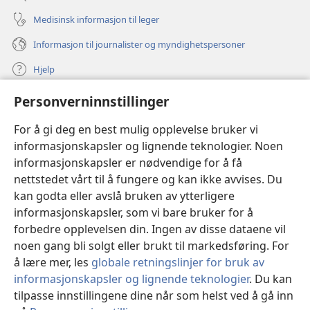
Medisinsk informasjon til leger
Informasjon til journalister og myndighetspersoner
Hjelp
Personverninnstillinger
Bidrag
(åpner
nytt
For å gi deg en best mulig opplevelse bruker vi
vindu)
Watchtower ONLINE LIBRARY™
informasjonskapsler og lignende teknologier. Noen
(åpner
informasjonskapsler er nødvendige for å få
nytt
®
JW Hub
vindu)
nettstedet vårt til å fungere og kan ikke avvises. Du
(åpner
nytt
kan godta eller avslå bruken av ytterligere
®
JW Library
vindu)
informasjonskapsler, som vi bare bruker for å
forbedre opplevelsen din. Ingen av disse dataene vil
Watchtower Library
noen gang bli solgt eller brukt til markedsføring. For
å lære mer, les
globale retningslinjer for bruk av
informasjonskapsler og lignende teknologier
. Du kan
tilpasse innstillingene dine når som helst ved å gå inn
Copyright
© 2026 Watch Tower Bible and Tract Society of Pennsylvania.