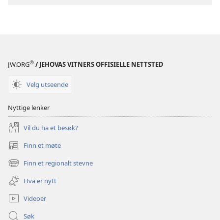
hellige
skrifter
®
JW.ORG
/ JEHOVAS VITNERS OFFISIELLE NETTSTED
Velg utseende
Nyttige lenker
Vil du ha et besøk?
Finn et møte
(åpner
nytt
Finn et regionalt stevne
(åpner
vindu)
nytt
Hva er nytt
vindu)
Videoer
Søk