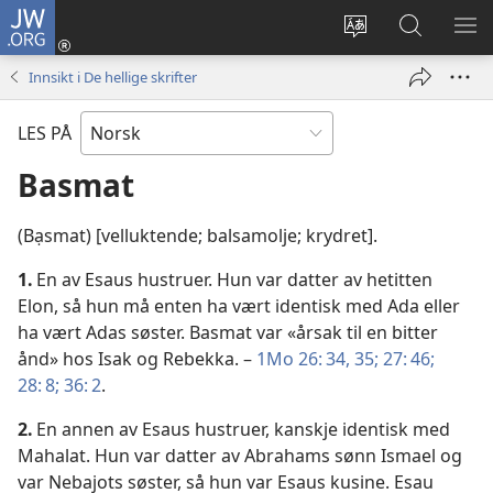
JW.ORG
Logg
inn
Endre
Søk
VIS
(åpner
språk
på
ME
Innsikt i De hellige skrifter
nytt
JW.ORG
vindu)
LES PÅ
Basmat
(Bạsmat) [velluktende; balsamolje; krydret].
1.
En av Esaus hustruer. Hun var datter av hetitten
Elon, så hun må enten ha vært identisk med Ada eller
ha vært Adas søster. Basmat var «årsak til en bitter
ånd» hos Isak og Rebekka. –
1Mo 26: 34, 35;
27: 46;
28: 8;
36: 2
.
2.
En annen av Esaus hustruer, kanskje identisk med
Mahalat. Hun var datter av Abrahams sønn Ismael og
var Nebajots søster, så hun var Esaus kusine. Esau