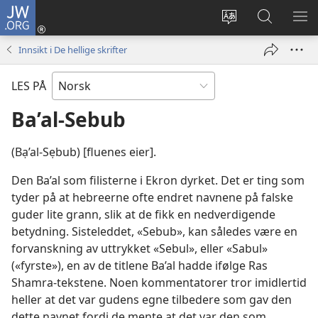
JW.ORG
Logg
inn
Endre
Søk
VIS
(åpner
språk
på
ME
Innsikt i De hellige skrifter
nytt
JW.ORG
vindu)
LES PÅ
Ba’al-Sebub
(Bạ’al-Sẹbub) [fluenes eier].
Den Ba’al som filisterne i Ekron dyrket. Det er ting som
tyder på at hebreerne ofte endret navnene på falske
guder lite grann, slik at de fikk en nedverdigende
betydning. Sisteleddet, «Sebub», kan således være en
forvanskning av uttrykket «Sebul», eller «Sabul»
(«fyrste»), en av de titlene Ba’al hadde ifølge Ras
Shamra-tekstene. Noen kommentatorer tror imidlertid
heller at det var gudens egne tilbedere som gav den
dette navnet fordi de mente at det var den som