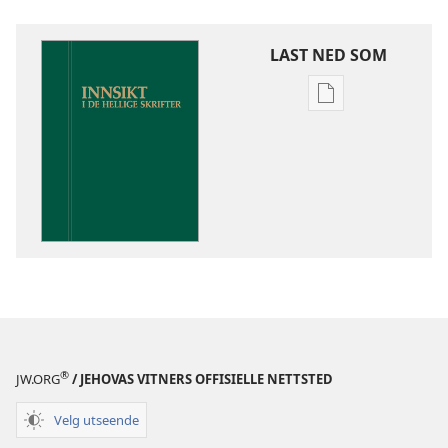
LAST NED SOM
Nedlastingsalte
for
publikasjoner
Innsikt
i
De
hellige
skrifter
®
JW.ORG
/ JEHOVAS VITNERS OFFISIELLE NETTSTED
Velg utseende