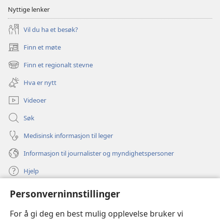
Nyttige lenker
Vil du ha et besøk?
Finn et møte
(åpner
nytt
Finn et regionalt stevne
(åpner
vindu)
nytt
Hva er nytt
vindu)
Videoer
Søk
Medisinsk informasjon til leger
Informasjon til journalister og myndighetspersoner
Hjelp
Personverninnstillinger
Bidrag
(åpner
nytt
For å gi deg en best mulig opplevelse bruker vi
vindu)