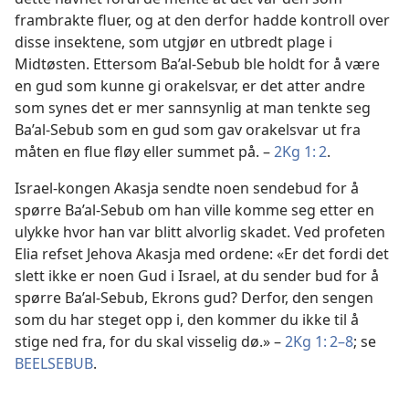
frambrakte fluer, og at den derfor hadde kontroll over
disse insektene, som utgjør en utbredt plage i
Midtøsten. Ettersom Ba’al-Sebub ble holdt for å være
en gud som kunne gi orakelsvar, er det atter andre
som synes det er mer sannsynlig at man tenkte seg
Ba’al-Sebub som en gud som gav orakelsvar ut fra
måten en flue fløy eller summet på. –
2Kg 1: 2
.
Israel-kongen Akasja sendte noen sendebud for å
spørre Ba’al-Sebub om han ville komme seg etter en
ulykke hvor han var blitt alvorlig skadet. Ved profeten
Elia refset Jehova Akasja med ordene: «Er det fordi det
slett ikke er noen Gud i Israel, at du sender bud for å
spørre Ba’al-Sebub, Ekrons gud? Derfor, den sengen
som du har steget opp i, den kommer du ikke til å
stige ned fra, for du skal visselig dø.» –
2Kg 1: 2–8
; se
BEELSEBUB
.