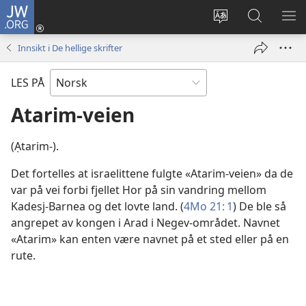
JW.ORG
Logg
inn
Endre
Søk
VIS
(åpner
språk
på
ME
Innsikt i De hellige skrifter
nytt
JW.ORG
vindu)
LES PÅ
Atarim-veien
(Ạtarim-).
Det fortelles at israelittene fulgte «Atarim-veien» da de
var på vei forbi fjellet Hor på sin vandring mellom
Kadesj-Barnea og det lovte land. (
4Mo 21: 1
) De ble så
angrepet av kongen i Arad i Negev-området. Navnet
«Atarim» kan enten være navnet på et sted eller på en
rute.