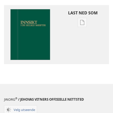
LAST NED SOM
Nedlastingsalte
for
publikasjoner
Innsikt
i
De
hellige
skrifter
®
JW.ORG
/ JEHOVAS VITNERS OFFISIELLE NETTSTED
Velg utseende