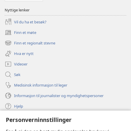
Nyttige lenker
Vil du ha et besøk?
Finn et møte
(åpner
nytt
Finn et regionalt stevne
(åpner
vindu)
nytt
Hva er nytt
vindu)
Videoer
Søk
Medisinsk informasjon til leger
Informasjon til journalister og myndighetspersoner
Hjelp
Personverninnstillinger
Bidrag
(åpner
nytt