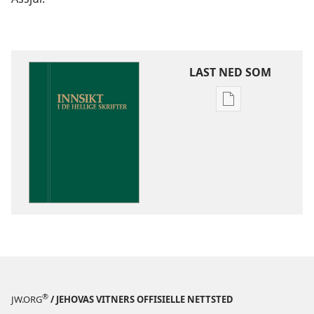
LAST NED SOM
Nedlastingsalte
for
publikasjoner
Innsikt
i
De
hellige
skrifter
®
JW.ORG
/ JEHOVAS VITNERS OFFISIELLE NETTSTED