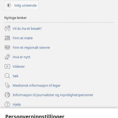
Velg utseende
Nyttige lenker
Vil du ha et besøk?
Finn et møte
(åpner
nytt
Finn et regionalt stevne
(åpner
vindu)
nytt
Hva er nytt
vindu)
Videoer
Søk
Medisinsk informasjon til leger
Informasjon til journalister og myndighetspersoner
Hjelp
Personverninnstillinger
Bidrag