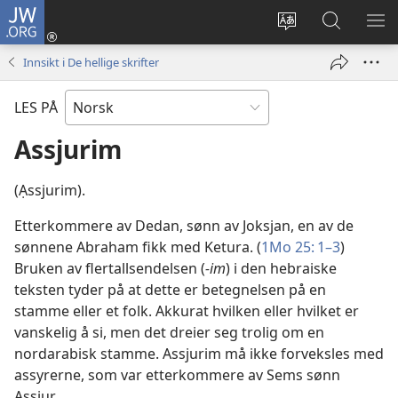
JW.ORG
Logg
inn
Endre
Søk
VIS
(åpner
språk
på
ME
Innsikt i De hellige skrifter
nytt
JW.ORG
vindu)
LES PÅ
Assjurim
(Ạssjurim).
Etterkommere av Dedan, sønn av Joksjan, en av de
sønnene Abraham fikk med Ketura. (
1Mo 25: 1–3
)
Bruken av flertallsendelsen (
-im
) i den hebraiske
teksten tyder på at dette er betegnelsen på en
stamme eller et folk. Akkurat hvilken eller hvilket er
vanskelig å si, men det dreier seg trolig om en
nordarabisk stamme. Assjurim må ikke forveksles med
assyrerne, som var etterkommere av Sems sønn
Assjur.