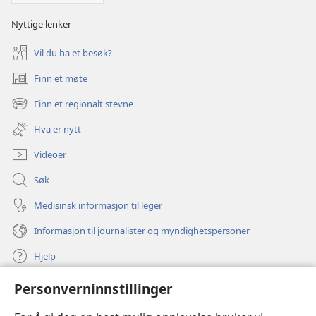
Nyttige lenker
Vil du ha et besøk?
Finn et møte
(åpner
nytt
Finn et regionalt stevne
(åpner
vindu)
nytt
Hva er nytt
vindu)
Videoer
Søk
Medisinsk informasjon til leger
Informasjon til journalister og myndighetspersoner
Hjelp
Personverninnstillinger
Bidrag
(åpner
nytt