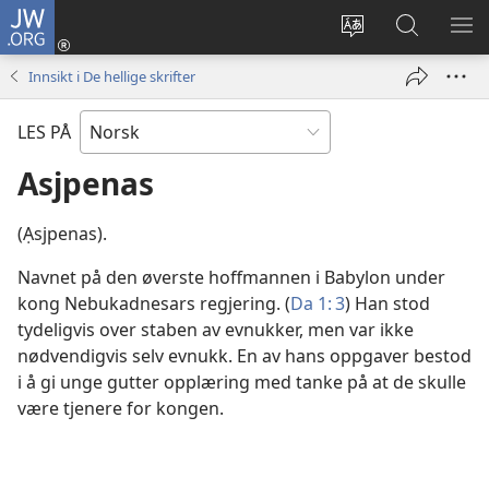
JW.ORG
Logg
inn
Endre
Søk
VIS
(åpner
språk
på
ME
Innsikt i De hellige skrifter
nytt
JW.ORG
vindu)
LES PÅ
Asjpenas
(Ạsjpenas).
Navnet på den øverste hoffmannen i Babylon under
kong Nebukadnesars regjering. (
Da 1: 3
) Han stod
tydeligvis over staben av evnukker, men var ikke
nødvendigvis selv evnukk. En av hans oppgaver bestod
i å gi unge gutter opplæring med tanke på at de skulle
være tjenere for kongen.