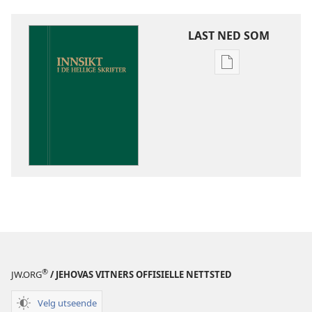
LAST NED SOM
Nedlastingsalte
for
publikasjoner
Innsikt
i
De
hellige
skrifter
®
JW.ORG
/ JEHOVAS VITNERS OFFISIELLE NETTSTED
Velg utseende