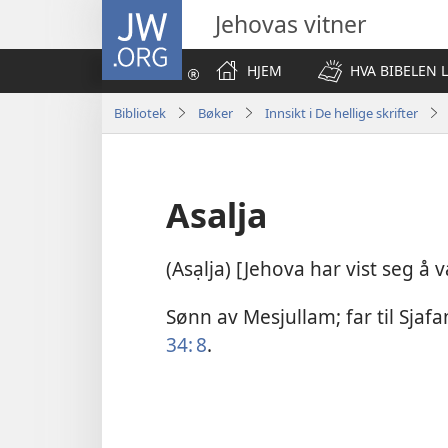
JW.ORG
Jehovas vitner
HJEM
HVA BIBELEN 
Bibliotek
Bøker
Innsikt i De hellige skrifter
Asalja
(Asạlja) [Jehova har vist seg å
Sønn av Mesjullam; far til Sjafa
34: 8
.