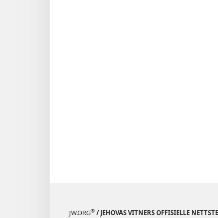
®
JW.ORG
/ JEHOVAS VITNERS OFFISIELLE NETTST