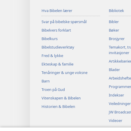
Hva Bibelen lærer
Bibliotek
Svar på bibelske spørsmål
Bibler
Bibelvers forklart
Bøker
Bibelkurs
Brosjyrer
Bibelstudieverktøy
Temakort, tr
invitasjoner
Fred & lykke
Artikkelserie
Ekteskap & familie
Blader
Tenåringer & unge voksne
Arbeidshefte
Barn
Programme
Troen på Gud
Indekser
Vitenskapen & Bibelen
Veiledninger
Historien & Bibelen
JW Broadcas
Videoer
Musikk