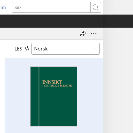
inn
ner
Søk
t
du)
LES PÅ