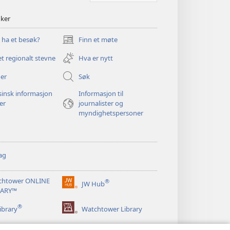
nker
u ha et besøk?
Finn et møte
(åpner
nytt
et regionalt stevne
Hva er nytt
vindu)
er
Søk
insk informasjon
Informasjon til
ger
journalister og
myndighetspersoner
ag
chtower ONLINE
®
JW Hub
(åpner
RARY™
nytt
®
vindu)
ibrary
Watchtower Library