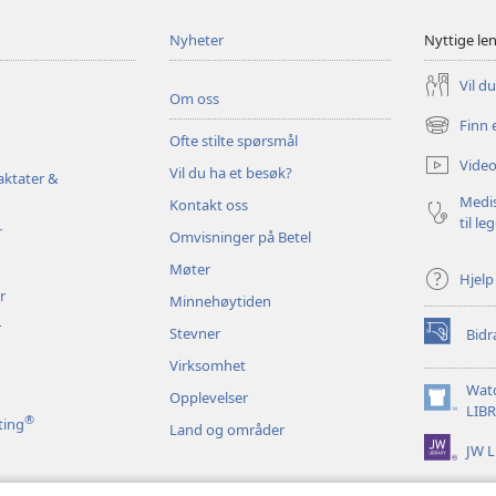
Nyheter
Nyttige le
Vil d
Om oss
Finn 
(åpner
Ofte stilte spørsmål
nytt
Video
Vil du ha et besøk?
vindu)
aktater &
Medis
Kontakt oss
til le
r
Omvisninger på Betel
Møter
Hjelp
r
Minnehøytiden
r
Stevner
Bidr
(åpner
nytt
Virksomhet
vindu)
Wat
Opplevelser
(åpner
LIB
®
ting
Land og områder
nytt
JW L
vindu)