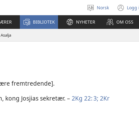
Norsk
Logg 
Velg
(åp
språk
nyt
LÆRER
BIBLIOTEK
NYHETER
OM OSS
vin
Asalja
 være fremtredende].
n, kong Josjias sekretær. –
2Kg 22: 3;
2Kr