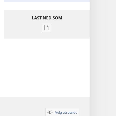
LAST NED SOM
Nedlastingsalternativer
for
publikasjoner
Innsikt
i
De
hellige
skrifter
Velg utseende