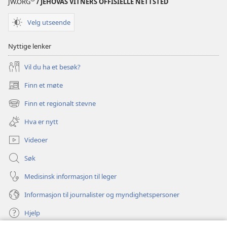
JW.ORG
/ JEHOVAS VITNERS OFFISIELLE NETTSTED
Velg utseende
Nyttige lenker
Vil du ha et besøk?
Finn et møte
(åpner
nytt
Finn et regionalt stevne
(åpner
vindu)
nytt
Hva er nytt
vindu)
Videoer
Søk
Medisinsk informasjon til leger
Informasjon til journalister og myndighetspersoner
Hjelp