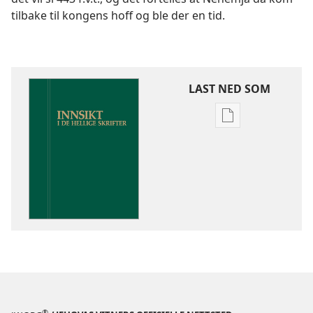
tilbake til kongens hoff og ble der en tid.
LAST NED SOM
Nedlastingsalte
for
publikasjoner
Innsikt
i
De
hellige
skrifter
®