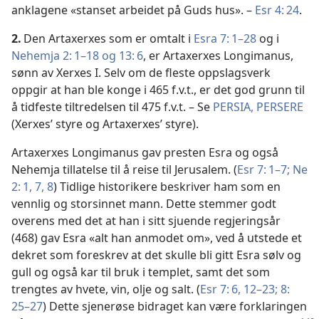
anklagene «stanset arbeidet på Guds hus». –
Esr 4: 24
.
2.
Den Artaxerxes som er omtalt i
Esra 7: 1–28
og i
Nehemja 2: 1–18 og
13: 6
, er Artaxerxes Longimanus,
sønn av Xerxes I. Selv om de fleste oppslagsverk
oppgir at han ble konge i 465 f.v.t., er det god grunn til
å tidfeste tiltredelsen til 475 f.v.t. – Se
PERSIA, PERSERE
(Xerxes’ styre og Artaxerxes’ styre).
Artaxerxes Longimanus gav presten Esra og også
Nehemja tillatelse til å reise til Jerusalem. (
Esr 7: 1–7;
Ne
2: 1,
7, 8
) Tidlige historikere beskriver ham som en
vennlig og storsinnet mann. Dette stemmer godt
overens med det at han i sitt sjuende regjeringsår
(468) gav Esra «alt han anmodet om», ved å utstede et
dekret som foreskrev at det skulle bli gitt Esra sølv og
gull og også kar til bruk i templet, samt det som
trengtes av hvete, vin, olje og salt. (
Esr 7: 6,
12–23;
8:
25–27
) Dette sjenerøse bidraget kan være forklaringen