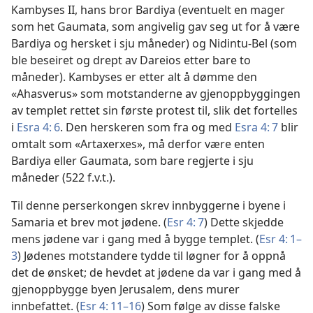
Kambyses II, hans bror Bardiya (eventuelt en mager
som het Gaumata, som angivelig gav seg ut for å være
Bardiya og hersket i sju måneder) og Nidintu-Bel (som
ble beseiret og drept av Dareios etter bare to
måneder). Kambyses er etter alt å dømme den
«Ahasverus» som motstanderne av gjenoppbyggingen
av templet rettet sin første protest til, slik det fortelles
i
Esra 4: 6
. Den herskeren som fra og med
Esra 4: 7
blir
omtalt som «Artaxerxes», må derfor være enten
Bardiya eller Gaumata, som bare regjerte i sju
måneder (522 f.v.t.).
Til denne perserkongen skrev innbyggerne i byene i
Samaria et brev mot jødene. (
Esr 4: 7
) Dette skjedde
mens jødene var i gang med å bygge templet. (
Esr 4: 1–
3
) Jødenes motstandere tydde til løgner for å oppnå
det de ønsket; de hevdet at jødene da var i gang med å
gjenoppbygge byen Jerusalem, dens murer
innbefattet. (
Esr 4: 11–16
) Som følge av disse falske