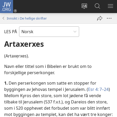
JW.ORG
Logg
inn
Endre
Søk
VIS
(åpner
språk
på
ME
Innsikt i De hellige skrifter
nytt
JW.ORG
vindu)
LES PÅ
Artaxerxes
(Artaxẹrxes).
Navn eller tittel som i Bibelen er brukt om to
forskjellige perserkonger.
1.
Den perserkongen som satte en stopper for
byggingen av Jehovas tempel i Jerusalem. (
Esr 4: 7–24
)
Mellom Kyros den store, som lot jødene få vende
tilbake til Jerusalem (537 f.v.t.), og Dareios den store,
som i 520 opphevet det forbudet som var blitt innført
mot byggingen av templet, kan det ha vært tre konger: