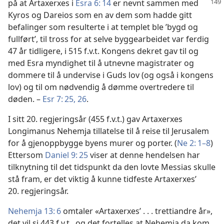
på at Artaxerxes i
Esra 6: 14
er
nevnt sammen med
Kyros og Dareios som en av dem som hadde gitt
befalinger som resulterte i at templet ble ’bygd og
fullført’, til tross for at selve byggearbeidet var ferdig
47 år tidligere, i 515 f.v.t. Kongens dekret gav til og
med Esra myndighet til å utnevne magistrater og
dommere til å undervise i Guds lov (og også i kongens
lov) og til om nødvendig å dømme overtredere til
døden. –
Esr 7: 25, 26
.
I sitt 20. regjeringsår (455 f.v.t.) gav Artaxerxes
Longimanus Nehemja tillatelse til å reise til Jerusalem
for å gjenoppbygge byens murer og porter. (
Ne 2: 1–8
)
Ettersom
Daniel 9: 25
viser at denne hendelsen har
tilknytning til det tidspunkt da den lovte Messias skulle
stå fram, er det viktig å kunne tidfeste Artaxerxes’
20. regjeringsår.
Nehemja 13: 6
omtaler «Artaxerxes’ . . . trettiandre år»,
det vil si 443 f.v.t., og det fortelles at Nehemja da kom