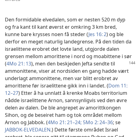
Den formidable elvedalen, som er nesten 520 m dyp
og fra kant til kant øverst er omkring 3 km bred,
kunne bare krysses noen få steder (
Jes 16: 2
) og ble
derfor en meget naturlig landegrense. På den tiden da
israelittene erobret det lovte land, utgjorde dalen
grensen mellom amorittene i nord og moabittene i sør
(
4Mo 21: 13
),
men den beskjeden Jefta sendte til
ammonittene, viser at nordsiden en gang hadde vært
underlagt ammonittene, men var blitt erobret av
amorittene før israelittene gikk inn i landet. (
Dom 11:
12–27
) Etter å ha unnlatt å krenke Moabs territorium
nådde israelittene Arnon, sannsynligvis ved den øvre
delen av dalen. De ble angrepet av amorittkongen
Sihon, og de beseiret ham og tok området mellom
Arnon og Jabbok. (
4Mo 21: 21–24;
5Mo 2: 24–36
; se
JABBOK-ELVEDALEN
.) Dette første området Israel