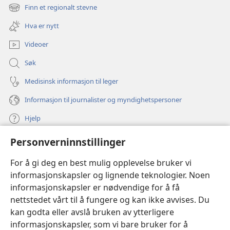
nytt
Finn et regionalt stevne
(åpner
vindu)
nytt
Hva er nytt
vindu)
Videoer
Søk
Medisinsk informasjon til leger
Informasjon til journalister og myndighetspersoner
Hjelp
Personverninnstillinger
Bidrag
(åpner
nytt
For å gi deg en best mulig opplevelse bruker vi
vindu)
Watchtower ONLINE LIBRARY™
informasjonskapsler og lignende teknologier. Noen
(åpner
informasjonskapsler er nødvendige for å få
nytt
®
JW Hub
vindu)
nettstedet vårt til å fungere og kan ikke avvises. Du
(åpner
nytt
kan godta eller avslå bruken av ytterligere
®
JW Library
vindu)
informasjonskapsler, som vi bare bruker for å