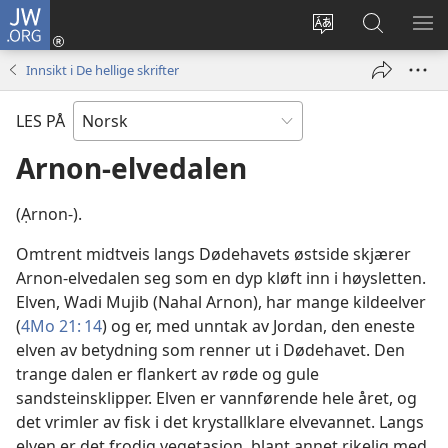
JW.ORG
Logg
inn
Endre
Søk
VIS
(åpner
språk
på
ME
Innsikt i De hellige skrifter
nytt
JW.ORG
vindu)
LES PÅ
Arnon-elvedalen
(Ạrnon-).
Omtrent midtveis langs Dødehavets østside skjærer
Arnon-elvedalen seg som en dyp kløft inn i høysletten.
Elven, Wadi Mujib (Nahal Arnon), har mange kildeelver
(
4Mo 21: 14
) og er, med unntak av Jordan, den eneste
elven av betydning som renner ut i Dødehavet. Den
trange dalen er flankert av røde og gule
sandsteinsklipper. Elven er vannførende hele året, og
det vrimler av fisk i det krystallklare elvevannet. Langs
elven er det frodig vegetasjon, blant annet rikelig med