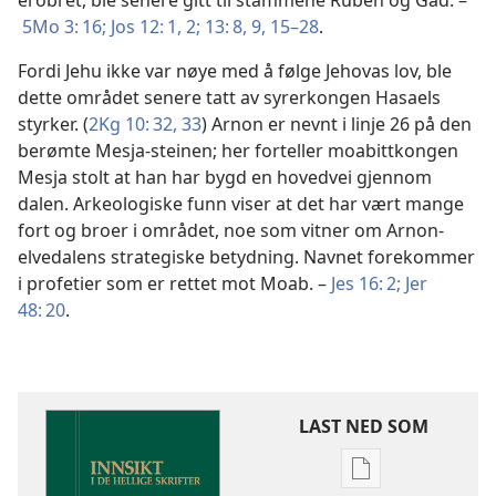
erobret, ble senere gitt til stammene Ruben og Gad. –
5Mo 3: 16;
Jos 12: 1, 2;
13: 8, 9,
15–28
.
Fordi Jehu ikke var nøye med å følge Jehovas lov, ble
dette området senere tatt av syrerkongen Hasaels
styrker. (
2Kg 10: 32, 33
) Arnon er nevnt i linje 26 på den
berømte Mesja-steinen; her forteller moabittkongen
Mesja stolt at han har bygd en hovedvei gjennom
dalen. Arkeologiske funn viser at det har vært mange
fort og broer i området, noe som vitner om Arnon-
elvedalens strategiske betydning. Navnet forekommer
i profetier som er rettet mot Moab. –
Jes 16: 2;
Jer
48: 20
.
LAST NED SOM
Nedlastingsalte