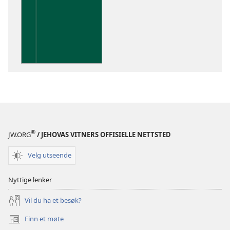
for
publikasjoner
Innsikt
i
De
hellige
skrifter
®
JW.ORG
/ JEHOVAS VITNERS OFFISIELLE NETTSTED
Velg utseende
Nyttige lenker
Vil du ha et besøk?
Finn et møte
(åpner