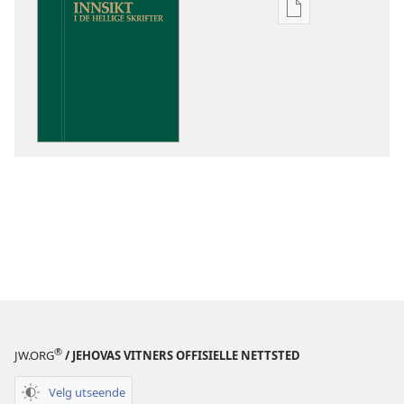
Nedlastingsalte
for
publikasjoner
Innsikt
i
De
hellige
skrifter
®
JW.ORG
/ JEHOVAS VITNERS OFFISIELLE NETTSTED
Velg utseende