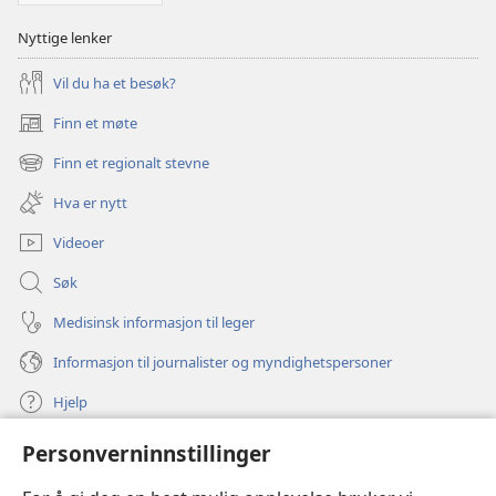
Nyttige lenker
Vil du ha et besøk?
Finn et møte
(åpner
nytt
Finn et regionalt stevne
(åpner
vindu)
nytt
Hva er nytt
vindu)
Videoer
Søk
Medisinsk informasjon til leger
Informasjon til journalister og myndighetspersoner
Hjelp
Personverninnstillinger
Bidrag
(åpner
nytt