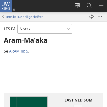
JW.ORG
Logg
inn
Endre
Søk
VIS
(åpner
språk
på
ME
Innsikt i De hellige skrifter
nytt
JW.ORG
vindu)
LES PÅ
Aram-Ma’aka
Se
ARAM nr. 5
.
LAST NED SOM