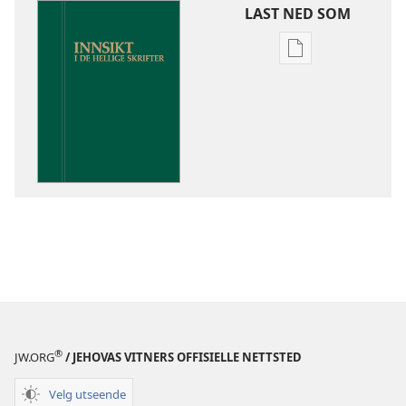
LAST NED SOM
Nedlastingsalte
for
publikasjoner
Innsikt
i
De
hellige
skrifter
®
JW.ORG
/ JEHOVAS VITNERS OFFISIELLE NETTSTED
Velg utseende