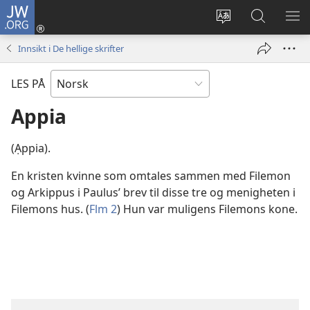
JW.ORG
Logg
inn
Endre
Søk
VIS
(åpner
språk
på
ME
Innsikt i De hellige skrifter
nytt
JW.ORG
vindu)
LES PÅ
Appia
(Ạppia).
En kristen kvinne som omtales sammen med Filemon
og Arkippus i Paulus’ brev til disse tre og menigheten i
Filemons hus. (
Flm 2
) Hun var muligens Filemons kone.