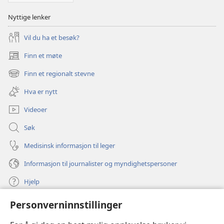
Nyttige lenker
Vil du ha et besøk?
Finn et møte
(åpner
nytt
Finn et regionalt stevne
(åpner
vindu)
nytt
Hva er nytt
vindu)
Videoer
Søk
Medisinsk informasjon til leger
Informasjon til journalister og myndighetspersoner
Hjelp
Personverninnstillinger
Bidrag
(åpner
nytt