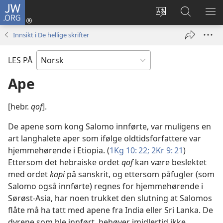
JW.ORG
Logg
inn
Endre
Søk
VIS
(åpner
språk
på
ME
Innsikt i De hellige skrifter
nytt
JW.ORG
vindu)
LES PÅ
Ape
[hebr.
qof
].
De apene som kong Salomo innførte, var muligens en
art langhalete aper som ifølge oldtidsforfattere var
hjemmehørende i Etiopia. (
1Kg 10: 22;
2Kr 9: 21
)
Ettersom det hebraiske ordet
qof
kan være beslektet
med ordet
kapi
på sanskrit, og ettersom påfugler (som
Salomo også innførte) regnes for hjemmehørende i
Sørøst-Asia, har noen trukket den slutning at Salomos
flåte må ha tatt med apene fra India eller Sri Lanka. De
dyrene som ble innført, behøver imidlertid ikke