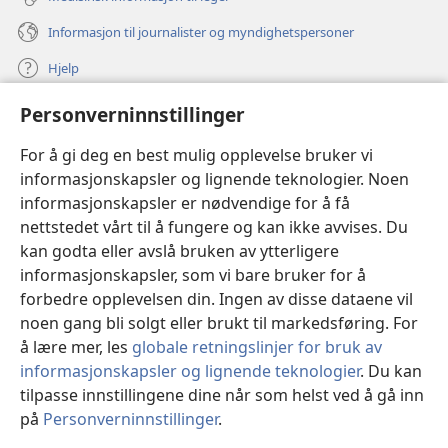
Informasjon til journalister og myndighetspersoner
Hjelp
Personverninnstillinger
Bidrag
(åpner
nytt
For å gi deg en best mulig opplevelse bruker vi
vindu)
Watchtower ONLINE LIBRARY™
informasjonskapsler og lignende teknologier. Noen
(åpner
informasjonskapsler er nødvendige for å få
nytt
®
JW Hub
vindu)
nettstedet vårt til å fungere og kan ikke avvises. Du
(åpner
nytt
kan godta eller avslå bruken av ytterligere
®
JW Library
vindu)
informasjonskapsler, som vi bare bruker for å
forbedre opplevelsen din. Ingen av disse dataene vil
Watchtower Library
noen gang bli solgt eller brukt til markedsføring. For
å lære mer, les
globale retningslinjer for bruk av
informasjonskapsler og lignende teknologier
. Du kan
tilpasse innstillingene dine når som helst ved å gå inn
Copyright
© 2026 Watch Tower Bible and Tract Society of Pennsylvania.
på
Personverninnstillinger
.
VILKÅR FOR BRUK
|
PERSONVERN
|
PERSONVERNINNSTILLINGER