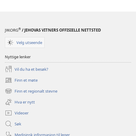
®
JW.ORG
/ JEHOVAS VITNERS OFFISIELLE NETTSTED
Velg utseende
Nyttige lenker
Vil du ha et besøk?
Finn et møte
(åpner
nytt
Finn et regionalt stevne
(åpner
vindu)
nytt
Hva er nytt
vindu)
Videoer
Søk
Medisinsk informasjon til leger