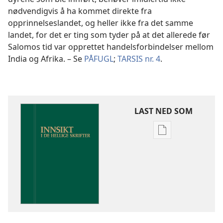
nødvendigvis å ha kommet direkte fra
opprinnelseslandet, og heller ikke fra det samme
landet, for det er ting som tyder på at det allerede før
Salomos tid var opprettet handelsforbindelser mellom
India og Afrika. – Se
PÅFUGL
;
TARSIS nr. 4
.
LAST NED SOM
Nedlastingsalte
for
publikasjoner
Innsikt
i
De
hellige
skrifter