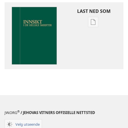
LAST NED SOM
Nedlastingsalte
for
publikasjoner
Innsikt
i
De
hellige
skrifter
®
JW.ORG
/ JEHOVAS VITNERS OFFISIELLE NETTSTED
Velg utseende