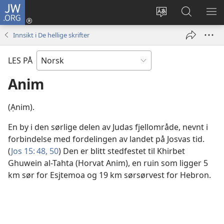
JW.ORG
Logg
inn
Endre
Søk
VIS
(åpner
språk
på
ME
Innsikt i De hellige skrifter
nytt
JW.ORG
vindu)
LES PÅ
Anim
(Ạnim).
En by i den sørlige delen av Judas fjellområde, nevnt i
forbindelse med fordelingen av landet på Josvas tid.
(
Jos 15: 48,
50
) Den er blitt stedfestet til Khirbet
Ghuwein al-Tahta (Horvat Anim), en ruin som ligger 5
km sør for Esjtemoa og 19 km sørsørvest for Hebron.