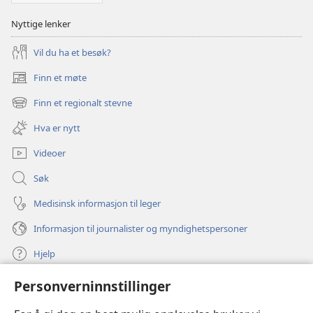
Nyttige lenker
Vil du ha et besøk?
Finn et møte
(åpner
nytt
Finn et regionalt stevne
(åpner
vindu)
nytt
Hva er nytt
vindu)
Videoer
Søk
Medisinsk informasjon til leger
Informasjon til journalister og myndighetspersoner
Hjelp
Personverninnstillinger
Bidrag
(åpner
nytt