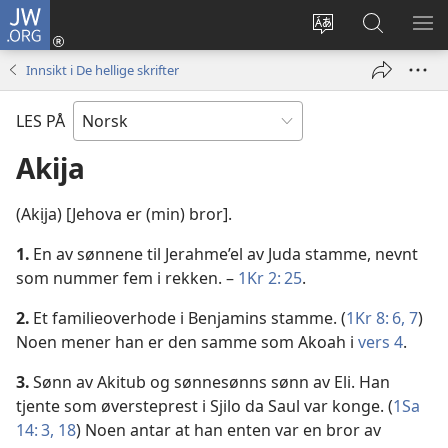
JW.ORG
Logg
inn
Endre
Søk
VIS
(åpner
språk
på
ME
Innsikt i De hellige skrifter
nytt
JW.ORG
vindu)
LES PÅ
Akija
(Akịja) [Jehova er (min) bror].
1.
En av sønnene til Jerahme’el av Juda stamme, nevnt
som nummer fem i rekken. –
1Kr 2: 25
.
2.
Et familieoverhode i Benjamins stamme. (
1Kr 8: 6, 7
)
Noen mener han er den samme som Akoah i
vers 4
.
3.
Sønn av Akitub og sønnesønns sønn av Eli. Han
tjente som øversteprest i Sjilo da Saul var konge. (
1Sa
14: 3,
18
) Noen antar at han enten var en bror av