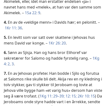
Akimelek, eller, idet man erstatter endelsen «ja» i
navnet hans med «melek», at han var den samme som
Akimelek. –
1Sa 22: 9
.
4.
En av de «veldige menn» i Davids hær; en pelonitt. –
1Kr 11: 36
.
5.
En levitt som var satt over skattene i Jehovas hus
mens David var konge. –
1Kr 26: 20
.
6.
Sønn av Sjisja. Han og hans bror Elihoref var
sekretærer for Salomo og hadde fyrstelig rang. –
1Kg
4: 2, 3
.
7.
En av Jehovas profeter. Han bodde i Sjilo og forutsa
at Salomos rike skulle bli delt. Akija rev en ny kledning i
tolv stykker, gav ti stykker til Jeroboam og lovte at
Jehova ville bygge ham «et varig hus» dersom han viste
seg å være trofast. (
1Kg 11: 29–39;
12: 15;
2Kr 10: 15
) Da
Jeroboams onde styre hadde vart i en årrekke, sendte