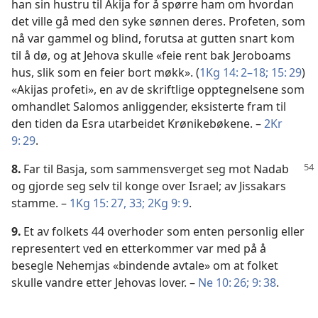
han sin hustru til Akija for å spørre ham om hvordan
det ville gå med den syke sønnen deres. Profeten, som
nå var gammel og blind, forutsa at gutten snart kom
til å dø, og at Jehova skulle «feie rent bak Jeroboams
hus, slik som en feier bort møkk». (
1Kg 14: 2–18;
15: 29
)
«Akijas profeti», en av de skriftlige opptegnelsene som
omhandlet Salomos anliggender, eksisterte fram til
den tiden da Esra utarbeidet Krønikebøkene. –
2Kr
9: 29
.
8.
Far til Basja, som sammensverget seg mot Nadab
og gjorde seg selv til konge over Israel; av Jissakars
stamme. –
1Kg 15: 27,
33;
2Kg 9: 9
.
9.
Et av folkets 44 overhoder som enten personlig eller
representert ved en etterkommer var med på å
besegle Nehemjas «bindende avtale» om at folket
skulle vandre etter Jehovas lover. –
Ne 10: 26;
9: 38
.