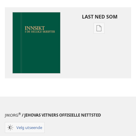
LAST NED SOM
Nedlastingsalte
for
publikasjoner
Innsikt
i
De
hellige
skrifter
®
JW.ORG
/ JEHOVAS VITNERS OFFISIELLE NETTSTED
Velg utseende