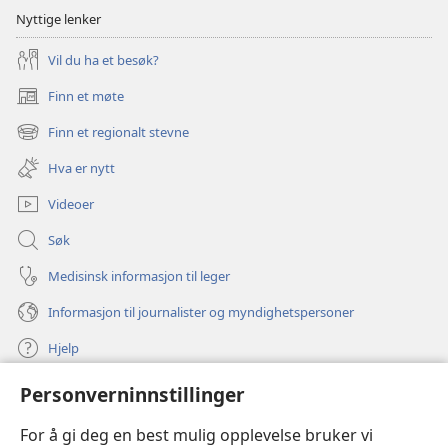
Nyttige lenker
Vil du ha et besøk?
Finn et møte
(åpner
nytt
Finn et regionalt stevne
(åpner
vindu)
nytt
Hva er nytt
vindu)
Videoer
Søk
Medisinsk informasjon til leger
Informasjon til journalister og myndighetspersoner
Hjelp
Personverninnstillinger
Bidrag
(åpner
nytt
For å gi deg en best mulig opplevelse bruker vi
vindu)