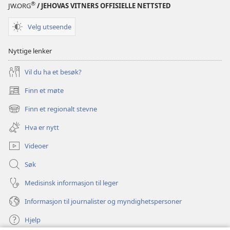
®
JW.ORG
/ JEHOVAS VITNERS OFFISIELLE NETTSTED
Velg utseende
Nyttige lenker
Vil du ha et besøk?
Finn et møte
(åpner
nytt
Finn et regionalt stevne
(åpner
vindu)
nytt
Hva er nytt
vindu)
Videoer
Søk
Medisinsk informasjon til leger
Informasjon til journalister og myndighetspersoner
Hjelp