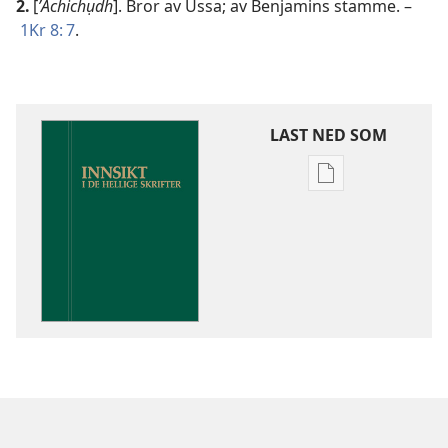
2.
[
ʼAchichụdh
]. Bror av Ussa; av Benjamins stamme. –
1Kr 8: 7
.
LAST NED SOM
Nedlastingsalte
for
publikasjoner
Innsikt
i
De
hellige
skrifter