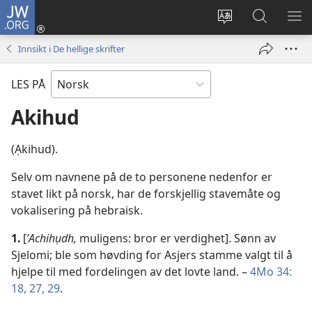
JW.ORG
Logg
inn
Endre
Søk
VIS
(åpner
språk
på
ME
Innsikt i De hellige skrifter
nytt
JW.ORG
vindu)
LES PÅ
Akihud
(Ạkihud).
Selv om navnene på de to personene nedenfor er
stavet likt på norsk, har de forskjellig stavemåte og
vokalisering på hebraisk.
1.
[
ʼAchihụdh,
muligens: bror er verdighet]. Sønn av
Sjelomi; ble som høvding for Asjers stamme valgt til å
hjelpe til med fordelingen av det lovte land. –
4Mo 34:
18,
27,
29
.